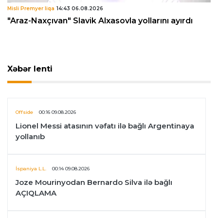
Misli Premyer liqa
14:43 06.08.2026
"Araz-Naxçıvan" Slavik Alxasovla yollarını ayırdı
Xəbər lenti
Offside
00:16 09.08.2026
Lionel Messi atasının vəfatı ilə bağlı Argentinaya
yollanıb
İspaniya L.L.
00:14 09.08.2026
Joze Mourinyodan Bernardo Silva ilə bağlı
AÇIQLAMA