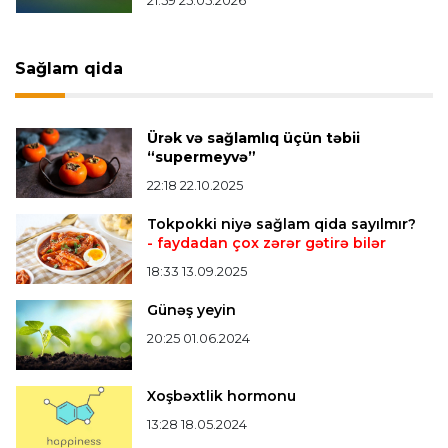
21:59 25.05.2026
Mingəçevirdə “Kürü keçək?! 5” yarışı keçirildi
-
Qaliblər müəyyənləşdi
Sağlam qida
Formula-1
20:24 08.08.2026
Verstappen öz komandasının "Formula 1"də
Ürək və sağlamlıq üçün təbii
iştirak etməyəcəyini açıqladı
“supermeyvə”
22:18 22.10.2025
Bütün xəbərlər >>>
Tokpokki niyə sağlam qida sayılmır?
- faydadan çox zərər gətirə bilər
18:33 13.09.2025
Günəş yeyin
20:25 01.06.2024
Xoşbəxtlik hormonu
13:28 18.05.2024