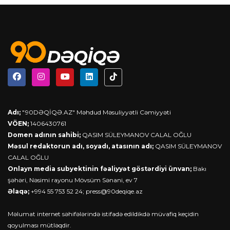
Adı;
"90DƏQİQƏ.AZ" Məhdud Məsuliyyətli Cəmiyyəti
VÖEN;
1406430761
Domen adının sahibi;
QASIM SÜLEYMANOV CALAL OĞLU
Məsul redaktorun adı, soyadı, atasının adı;
QASIM SÜLEYMANOV
CALAL OĞLU
Onlayn media subyektinin fəaliyyət göstərdiyi ünvan;
Bakı
şəhəri, Nəsimi rayonu Mövsüm Sənani, ev 7
Əlaqə;
+994 55 753 52 24;
press@90deqiqe.az
Məlumat internet səhifələrində istifadə edildikdə müvafiq keçidin
qoyulması mütləqdir.