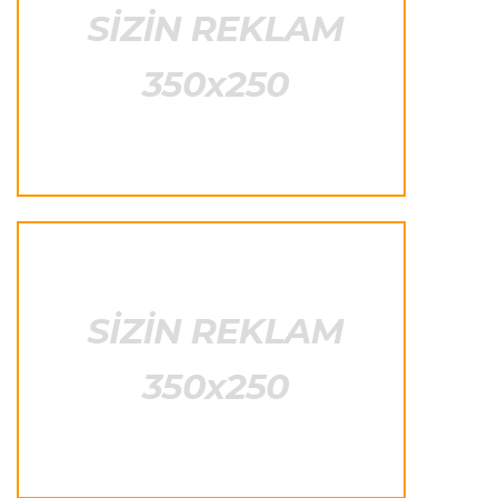
Fransa L.1
22:50 08.08.2026
PSJ “Mançester Yunayted”lə heç-heçə etdi
Offside
22:40 08.08.2026
Çimərlik voleybolu üzrə ölkə çempionatının
qalibləri müəyyənləşdi
Offside
22:23 08.08.2026
Azərbaycan cüdoçusu Avropa Kubokunda
bürünc medal qazanıb
Transfer
21:36 08.08.2026
“Barselona”nın sabiq futbolçusu karyerasını
MLS-də davam etdirəcək
Transfer
21:08 08.08.2026