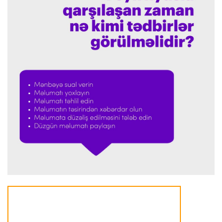
Offside
23:39 08.08.2026
Donald Trampın oğlu Enes Kanterin WNBA
planını dəstəklədi
Formula-1
23:23 08.08.2026
“Ferrari”nin məni necə təhlil etdiyini görəndə
şoka düşdüm”
Formula-1
23:18 08.08.2026
“Ferrari”nin sabiq mühəndisi Həmiltonu
Şumaxerlə müqayisə etdi
İspaniya L.L.
23:09 08.08.2026
“Real Madrid” “Ferentsvaroş”a qalib gəldi