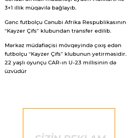
3+1 illik müqavilə bağlayıb.
Gənc futbolçu Cənubi Afrika Respublikasının
“Kayzer Çifs” klubundan transfer edilib.
Mərkəz müdafiəçisi mövqeyində çıxış edən
futbolçu “Kayzer Çifs” klubunun yetirməsidir.
22 yaşlı oyunçu CAR-ın U-23 millisinin də
üzvüdür