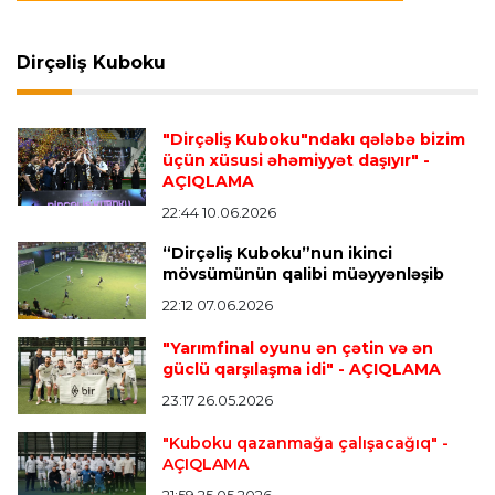
Xulian Alvares “Atletiko” rəhbərliyini
“Barselona”ya keçidinə razı salmaq istəyir
Dirçəliş Kuboku
Transfer
21:05 08.08.2026
"Dirçəliş Kuboku"ndakı qələbə bizim
“Atletiko”nun futbolçusu “River Pleyt”ə keçir
üçün xüsusi əhəmiyyət daşıyır"
-
AÇIQLAMA
22:44 10.06.2026
Transfer
20:58 08.08.2026
“Dirçəliş Kuboku”nun ikinci
“Vest Hem” “Tottenhem”in futbolçusunu
mövsümünün qalibi müəyyənləşib
transfer edir
22:12 07.06.2026
"Yarımfinal oyunu ən çətin və ən
Offside
20:51 08.08.2026
güclü qarşılaşma idi"
- AÇIQLAMA
Kamandan oxatma üzrə ölkə çempionatında
23:17 26.05.2026
finalçılar bəlli oldu
"Kuboku qazanmağa çalışacağıq"
-
AÇIQLAMA
Offside
20:27 08.08.2026