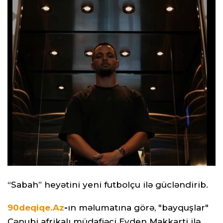
“Sabah” heyətini yeni futbolçu ilə gücləndirib.
90deqiqe.Az
-
ın məlumatına görə, "bayquşlar"
Cənubi afrikalı müdafiəçi Eyden Makkarti ilə