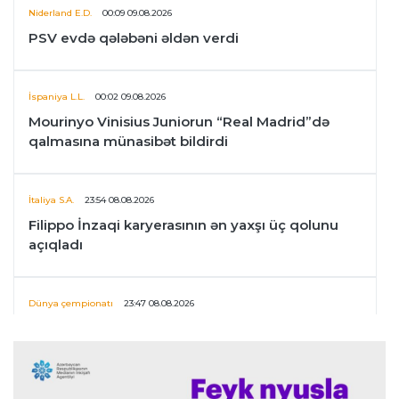
Niderland E.D.
00:09 09.08.2026
PSV evdə qələbəni əldən verdi
İspaniya L.L.
00:02 09.08.2026
Mourinyo Vinisius Juniorun “Real Madrid”də
qalmasına münasibət bildirdi
İtaliya S.A.
23:54 08.08.2026
Filippo İnzaqi karyerasının ən yaxşı üç qolunu
açıqladı
Dünya çempionatı
23:47 08.08.2026
UEFA İnfantinonun fəaliyyəti ilə bağlı
araşdırmaya başlaya bilər