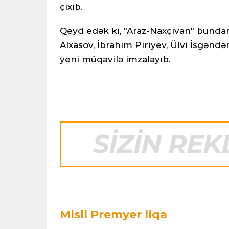
çıxıb.
Qeyd edək ki, "Araz-Naxçıvan" bundan
Alxasov, İbrahim Piriyev, Ülvi İsgən
yeni müqavilə imzalayıb.
Misli Premyer liqa