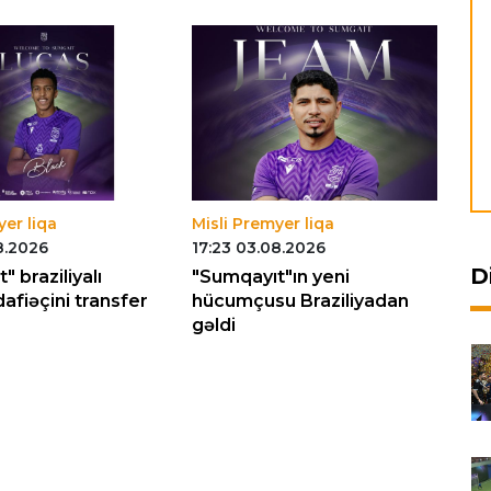
yer liqa
Misli Premyer liqa
Mi
8.2026
17:23 03.08.2026
16
D
 braziliyalı
"Sumqayıt"ın yeni
"Z
fiəçini transfer
hücumçusu Braziliyadan
yo
gəldi