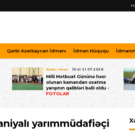
H
Qərbi Azərbaycan İdmanı
İdman Hüququ
İdmanın 
Xəbər news
15:41 21.07.2026
Milli Mətbuat Gününə həsr
ə
olunan kamandan oxatma
yarışının qalibləri bəlli oldu
-
FOTOLAR
X
aniyalı yarımmüdafiəçi