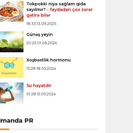
Tokpokki niyə sağlam qida
Konfrans liqası
23:03 06.08.2026
sayılmır?
- faydadan çox zərər
gətirə bilər
"Qarabağ" "Dinamo"ya minimal
hesabla uduzdu
18:33 13.09.2025
Günəş yeyin
Bütün xəbərlər >>>
20:25 01.06.2024
Xoşbəxtlik hormonu
13:28 18.05.2024
Su həyatdır
10:28 15.05.2024
dmanda PR