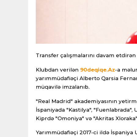
Transfer çalışmalarını davam etdirən 
Klubdan verilən
90deqiqe.Az
-
a
məlum
yarımmüdafiəçi Alberto Qarsia Fernandes
müqavilə imzalanıb.
"Real Madrid" akademiyasının yetirm
İspaniyada "Kastilya", "Fuenlabrada",
Kiprdə "Omoniya" və "Akritas Xloraka" 
Yarımmüdafiəçi 2017-ci ildə İspaniya