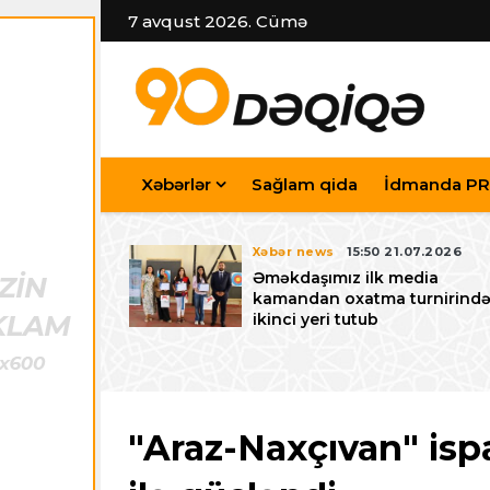
7 avqust 2026. Cümə
Xəbərlər
Sağlam qida
İdmanda PR
7.07.2026
Xəbər news
15:50 21.07.2026
iyev
Əməkdaşımız ilk media
riləcək U-15
kamandan oxatma turnirind
 festivalı ilə
ikinci yeri tutub
zalayıb
"Araz-Naxçıvan" isp