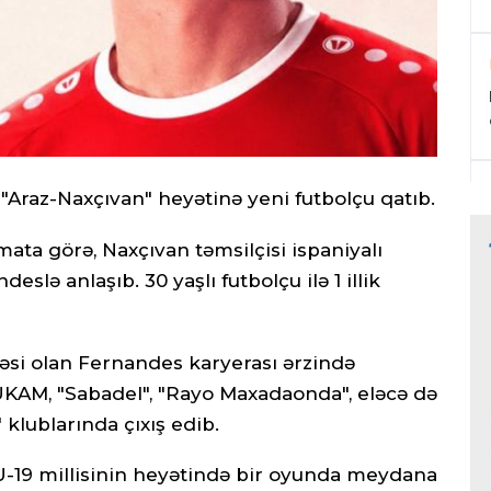
"Araz-Naxçıvan" heyətinə yeni futbolçu qatıb.
ata görə, Naxçıvan təmsilçisi ispaniyalı
lə anlaşıb. 30 yaşlı futbolçu ilə 1 illik
əsi olan Fernandes karyerası ərzində
 UKAM, "Sabadel", "Rayo Maxadaonda", eləcə də
klublarında çıxış edib.
 U-19 millisinin heyətində bir oyunda meydana