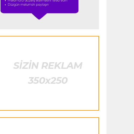
istifadə edib"
- FIFPRO-dan İnfantinoya
sərt ittiham
Formula-1
23:51 06.08.2026
"Antonelli çox etibarlı pilota çevrilib"
Formula-1
23:44 06.08.2026
"Antonelli mövsümün ən yaxşı
pilotlarından biridir"
Formula-1
23:41 06.08.2026
"Bu il mənim üçün cəngəllikdə sağ
qalmağa bənzəyir"
Transfer
23:38 06.08.2026