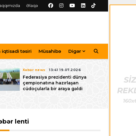
aqqımızda
Əlaqə
iqtisadi təsiri
Müsahibə
Digər
Xəbər news
13:41 19.07.2026
Federasiya prezidenti dünya
çempionatına hazırlaşan
cüdoçularla bir araya gəldi
əbər lenti