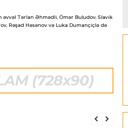
 əvvəl Tərlan Əhmədli, Ömər Buludov, Slavik
dərov, Rəşad Həsənov və Luka Dumançiçlə də