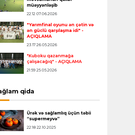
Transfer
23:18 06.08.2026
müəyyənləşib
"Lids" tarixinin ən bahalı transferini
22:12 07.06.2026
reallaşdırdı
"Yarımfinal oyunu ən çətin və
ən güclü qarşılaşma idi"
-
AÇIQLAMA
İngiltərə P.L.
23:14 06.08.2026
23:17 26.05.2026
Alexandre Pato İngiltərə klubunun
prezidenti olacaq
"Kuboku qazanmağa
çalışacağıq"
- AÇIQLAMA
21:59 25.05.2026
Transfer
23:08 06.08.2026
"Qalatasaray" Leaunun alternativini
"Arsenal"da tapdı
ağlam qida
Offside
23:04 06.08.2026
Ürək və sağlamlıq üçün təbii
Çimərlik voleybolu üzrə ölkə
“supermeyvə”
çempionatında finalçılar müəyyənləşdi
22:18 22.10.2025