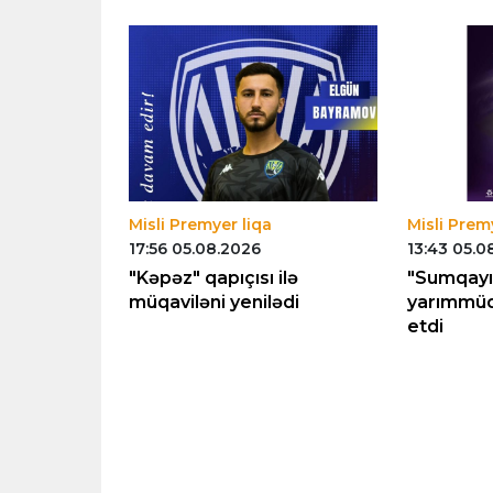
Misli Premyer liqa
Misli Prem
17:56 05.08.2026
13:43 05.0
Slavik
"Kəpəz" qapıçısı ilə
"Sumqayıt"
ı ayırdı
müqaviləni yenilədi
yarımmüda
etdi