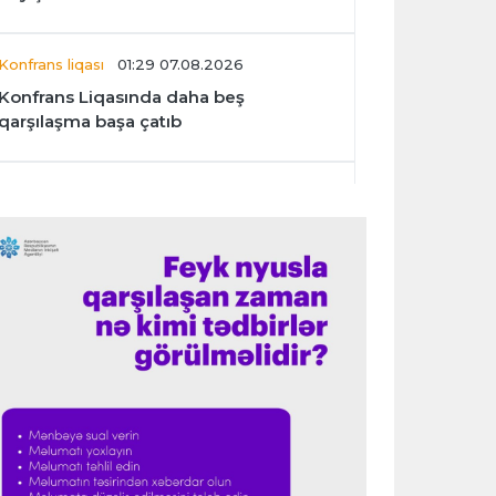
Konfrans liqası
01:29 07.08.2026
Konfrans Liqasında daha beş
qarşılaşma başa çatıb
Avroliqa
01:27 07.08.2026
“Benfika” “Harts”ı darmadağın etdi
İspaniya L.L.
01:23 07.08.2026
"Barselona" Mərakeş klubuna qarşı
keçirilməsi planlaşdırılan yoldaşlıq
oyununu ləğv etdi
Dünya çempionatı
23:59 06.08.2026
"Prezident səlahiyyətlərindən sui-