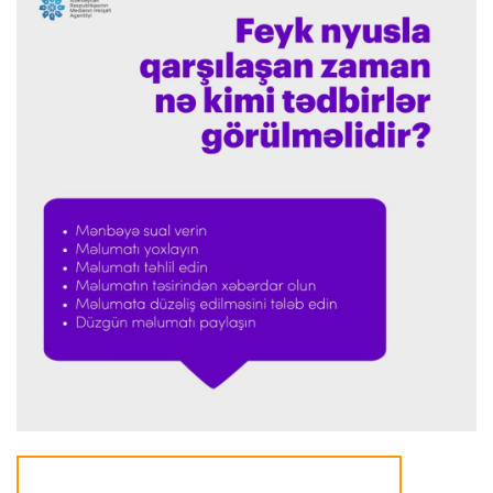
Transfer
00:06 06.08.2026
"İnter"in müdafiəçisi üç klubu rədd etdi
Çempionlar liqası
00:02 06.08.2026
"Fənərbağça" "Şturm Qrats"ı iki cavabsız qolla
məğlub etdi
İtaliya S.A.
23:59 05.08.2026
"Ümid edirəm ki, Leau "Milan"da qalacaq"
Transfer
23:53 05.08.2026
"Yuventus" PSJ-nin qapıçısını transfer etmək
istəmədi
Transfer
23:50 05.08.2026