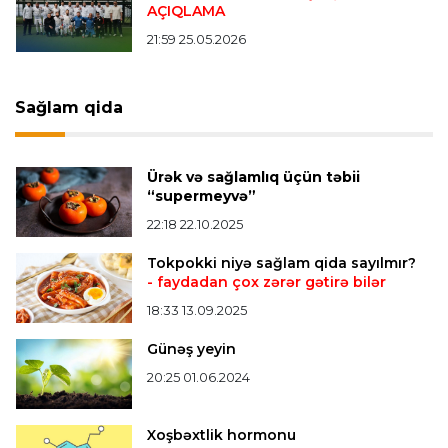
AÇIQLAMA
Transfer
22:58 05.08.2026
21:59 25.05.2026
"Barselona" Kanselunu geri qaytarmağa
yaxındır
Sağlam qida
Bütün xəbərlər >>>
Ürək və sağlamlıq üçün təbii
“supermeyvə”
22:18 22.10.2025
Tokpokki niyə sağlam qida sayılmır?
- faydadan çox zərər gətirə bilər
18:33 13.09.2025
Günəş yeyin
20:25 01.06.2024
Xoşbəxtlik hormonu