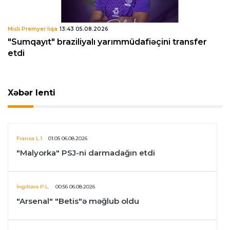
Misli Premyer liqa
13:43 05.08.2026
"Sumqayıt" braziliyalı yarımmüdafiəçini transfer
etdi
Xəbər lenti
Fransa L.1
01:05 06.08.2026
"Malyorka" PSJ-ni darmadağın etdi
İngiltərə P.L.
00:56 06.08.2026
"Arsenal" "Betis"ə məğlub oldu