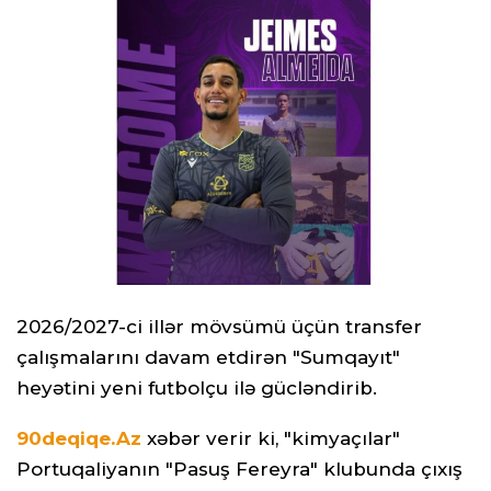
2026/2027-ci illər mövsümü üçün transfer
çalışmalarını davam etdirən "Sumqayıt"
heyətini yeni futbolçu ilə gücləndirib.
90deqiqe.Az
xəbər verir ki, "kimyaçılar"
Portuqaliyanın "Pasuş Fereyra" klubunda çıxış