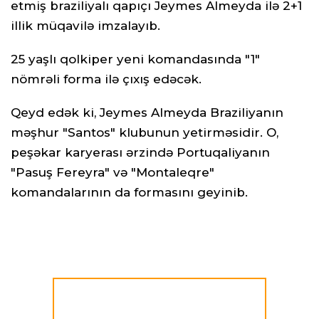
etmiş braziliyalı qapıçı Jeymes Almeyda ilə 2+1
illik müqavilə imzalayıb.
25 yaşlı qolkiper yeni komandasında "1"
nömrəli forma ilə çıxış edəcək.
Qeyd edək ki, Jeymes Almeyda Braziliyanın
məşhur "Santos" klubunun yetirməsidir. O,
peşəkar karyerası ərzində Portuqaliyanın
"Pasuş Fereyra" və "Montaleqre"
komandalarının da formasını geyinib.