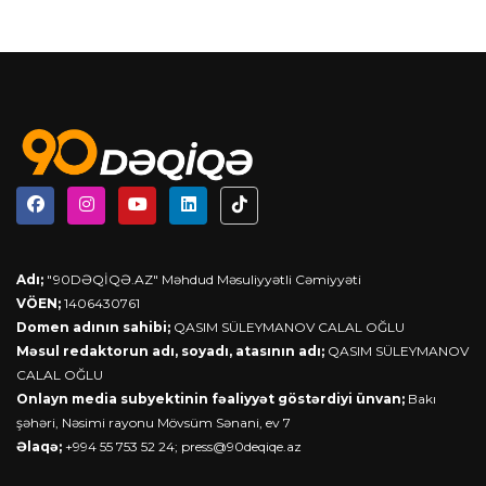
Adı;
"90DƏQİQƏ.AZ" Məhdud Məsuliyyətli Cəmiyyəti
VÖEN;
1406430761
Domen adının sahibi;
QASIM SÜLEYMANOV CALAL OĞLU
Məsul redaktorun adı, soyadı, atasının adı;
QASIM SÜLEYMANOV
CALAL OĞLU
Onlayn media subyektinin fəaliyyət göstərdiyi ünvan;
Bakı
şəhəri, Nəsimi rayonu Mövsüm Sənani, ev 7
Əlaqə;
+994 55 753 52 24;
press@90deqiqe.az