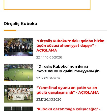
Formula-1
23:22 05.08.2026
FİA rəsmisi "Formula 1" pilotlarının narazılığına
Dirçəliş Kuboku
cavab verdi
"Dirçəliş Kuboku"ndakı qələbə bizim
İspaniya L.L.
23:17 05.08.2026
üçün xüsusi əhəmiyyət daşıyır"
-
AÇIQLAMA
Vinisius "Real Madrid"lə bağlı bütün
paylaşımlarını sildi
- FOTO
22:44 10.06.2026
“Dirçəliş Kuboku”nun ikinci
mövsümünün qalibi müəyyənləşib
Çempionlar liqası
23:13 05.08.2026
22:12 07.06.2026
"Sabah" Danimarkadan məğlubiyyətlə qayıdır
"Yarımfinal oyunu ən çətin və ən
güclü qarşılaşma idi"
- AÇIQLAMA
Dünya çempionatı
23:11 05.08.2026
23:17 26.05.2026
"İnfantino istefa verməlidir"
"Kuboku qazanmağa çalışacağıq"
-