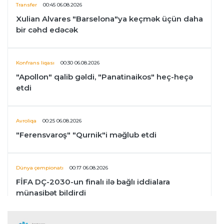
Transfer
00:45 06.08.2026
Xulian Alvares "Barselona"ya keçmək üçün daha
bir cəhd edəcək
Konfrans liqası
00:30 06.08.2026
"Apollon" qalib gəldi, "Panatinaikos" heç-heçə
etdi
Avroliqa
00:25 06.08.2026
"Ferensvaroş" "Qurnik"i məğlub etdi
Dünya çempionatı
00:17 06.08.2026
FİFA DÇ-2030-un finalı ilə bağlı iddialara
münasibət bildirdi