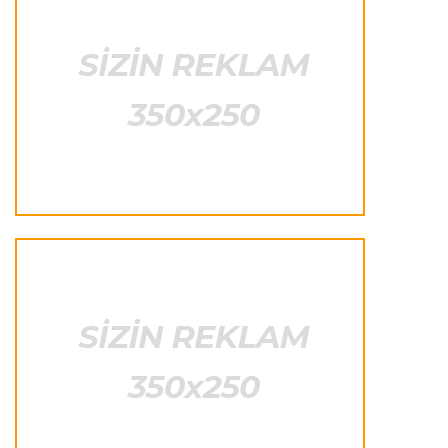
"Real"ın gənc ulduzu icarə əsasında
"Fiorentina"ya keçir
Transfer
23:46 05.08.2026
"Atletiko"nun müdafiəçisi "Aston Villa"ya keçir
Formula-1
23:35 05.08.2026
"Maklaren" Verstappen üçün komandadakı
balansı pozmamalıdır"
Transfer
23:31 05.08.2026
"Nyukasl"ın yeni baş məşqçisi açıqlandı
Formula-1
23:26 05.08.2026
Helmut Markoya "Red Bull"dan ayrıldığı üçün 8
milyon avro ödənilib