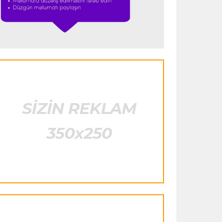
istifadə edib"
- FIFPRO-dan İnfantinoya
sərt ittiham
Formula-1
23:51 06.08.2026
"Antonelli çox etibarlı pilota çevrilib"
Formula-1
23:44 06.08.2026
"Antonelli mövsümün ən yaxşı
pilotlarından biridir"
Formula-1
23:41 06.08.2026
"Bu il mənim üçün cəngəllikdə sağ
qalmağa bənzəyir"
Transfer
23:38 06.08.2026