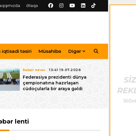
aqqımızda
Əlaqə
iqtisadi təsiri
Müsahibə
Digər
Xəbər news
13:41 19.07.2026
Federasiya prezidenti dünya
çempionatına hazırlaşan
cüdoçularla bir araya gəldi
əbər lenti