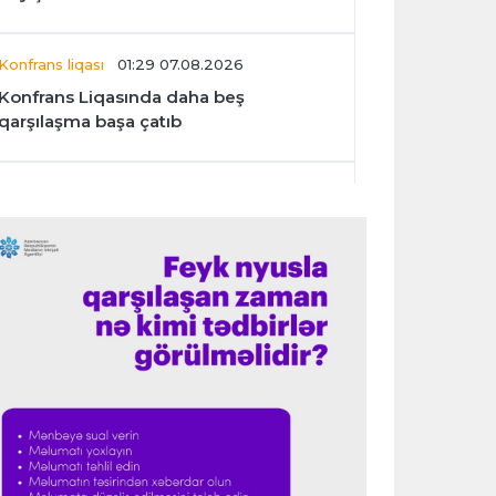
Konfrans liqası
01:29 07.08.2026
Konfrans Liqasında daha beş
qarşılaşma başa çatıb
Avroliqa
01:27 07.08.2026
“Benfika” “Harts”ı darmadağın etdi
İspaniya L.L.
01:23 07.08.2026
"Barselona" Mərakeş klubuna qarşı
keçirilməsi planlaşdırılan yoldaşlıq
oyununu ləğv etdi
Dünya çempionatı
23:59 06.08.2026
"Prezident səlahiyyətlərindən sui-