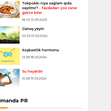
Tokpokki niyə sağlam qida
Konfrans liqası
23:03 06.08.2026
sayılmır?
- faydadan çox zərər
gətirə bilər
"Qarabağ" "Dinamo"ya minimal
hesabla uduzdu
18:33 13.09.2025
Günəş yeyin
Bütün xəbərlər >>>
20:25 01.06.2024
Xoşbəxtlik hormonu
13:28 18.05.2024
Su həyatdır
10:28 15.05.2024
dmanda PR