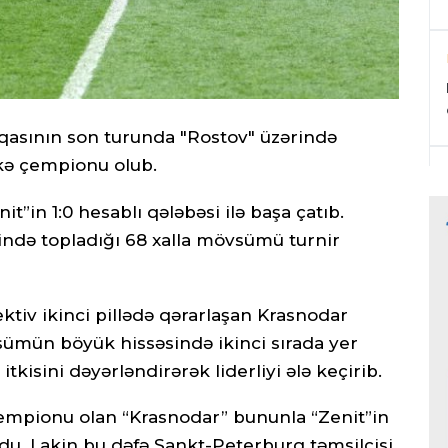
iqasının son turunda "Rostov" üzərində
kə çempionu olub.
nit”in 1:0 hesablı qələbəsi ilə başa çatıb.
zində topladığı 68 xalla mövsümü turnir
ktiv ikinci pillədə qərarlaşan Krasnodar
sümün böyük hissəsində ikinci sırada yer
itkisini dəyərləndirərək liderliyi ələ keçirib.
empionu olan “Krasnodar” bununla “Zenit”in
u. Lakin bu dəfə Sankt-Peterburq təmsilçisi