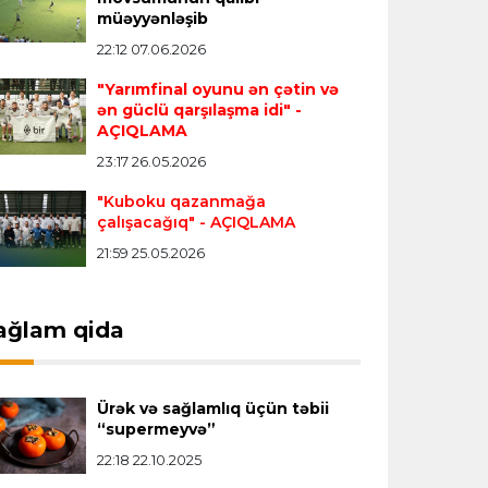
Transfer
23:18 06.08.2026
müəyyənləşib
"Lids" tarixinin ən bahalı transferini
22:12 07.06.2026
reallaşdırdı
"Yarımfinal oyunu ən çətin və
ən güclü qarşılaşma idi"
-
AÇIQLAMA
İngiltərə P.L.
23:14 06.08.2026
23:17 26.05.2026
Alexandre Pato İngiltərə klubunun
prezidenti olacaq
"Kuboku qazanmağa
çalışacağıq"
- AÇIQLAMA
21:59 25.05.2026
Transfer
23:08 06.08.2026
"Qalatasaray" Leaunun alternativini
"Arsenal"da tapdı
ağlam qida
Offside
23:04 06.08.2026
Ürək və sağlamlıq üçün təbii
Çimərlik voleybolu üzrə ölkə
“supermeyvə”
çempionatında finalçılar müəyyənləşdi
22:18 22.10.2025