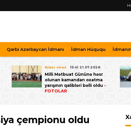
H
Qərbi Azərbaycan İdmanı
İdman Hüququ
İdmanın 
Xəbər news
15:41 21.07.2026
Milli Mətbuat Gününə həsr
ə
olunan kamandan oxatma
yarışının qalibləri bəlli oldu
-
FOTOLAR
X
siya çempionu oldu