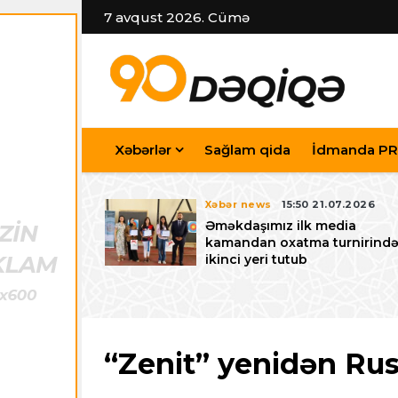
7 avqust 2026. Cümə
Xəbərlər
Sağlam qida
İdmanda PR
7.07.2026
Xəbər news
15:50 21.07.2026
iyev
Əməkdaşımız ilk media
riləcək U-15
kamandan oxatma turnirind
 festivalı ilə
ikinci yeri tutub
zalayıb
“Zenit” yenidən Ru