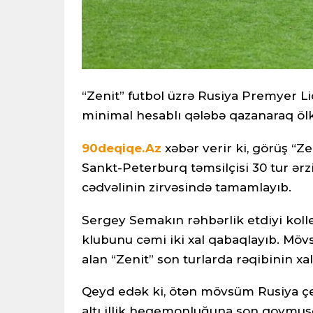
“Zenit” futbol üzrə Rusiya Premyer L
minimal hesablı qələbə qazanaraq öl
90deqiqe.Az
xəbər verir ki, görüş “Ze
Sankt-Peterburq təmsilçisi 30 tur ər
cədvəlinin zirvəsində tamamlayıb.
Sergey Semakın rəhbərlik etdiyi kolle
klubunu cəmi iki xal qabaqlayıb. Möv
alan “Zenit” son turlarda rəqibinin xal 
Qeyd edək ki, ötən mövsüm Rusiya ç
altı illik hegemonluğuna son qoymuşd