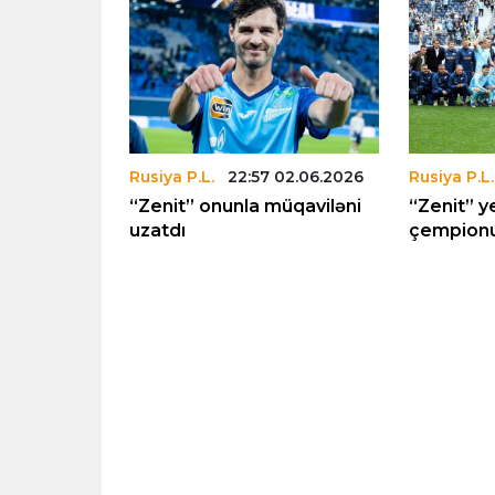
03.08.2026
Rusiya P.L.
22:57 02.06.2026
Rusiya P.L.
n yeni
“Zenit” onunla müqaviləni
“Zenit” y
uzatdı
çempionu