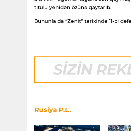
titulu yenidən özünə qaytarıb.
Bununla da “Zenit” tarixində 11-ci də
Rusiya P.L.