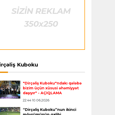
"Barselona" Rodri üçün 60 milyon avro
ödəyəcək
Avroliqa
23:33 06.08.2026
Avropa Liqasının oyununda qeyri-adi
hadisə
- qarşılaşma su basmasına görə
siya P.L.
22:46 19.04.2026
Rusiya P.L.
23:48 07.04.2026
dayandırıldı
enit" liderliyi ələ aldı
Rusiya klublarının yetirmə
satışından gəlirləri
İtaliya S.A.
23:27 06.08.2026
İngiltərənin 25 dəfə
irçəliş Kuboku
gerisində qalıb
Neapolda Maradonanın adını daşıyan
yeni stadion tikiləcək
"Dirçəliş Kuboku"ndakı qələbə
bizim üçün xüsusi əhəmiyyət
Avroliqa
23:23 06.08.2026
daşıyır"
- AÇIQLAMA
"Reyncers" uduzdu, ÇSKA-dan inamlı
22:44 10.06.2026
qələbə
“Dirçəliş Kuboku”nun ikinci
mövsümünün qalibi