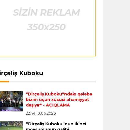
"Barselona" Rodri üçün 60 milyon avro
ödəyəcək
ansfer
23:18 06.08.2026
Transfer
23:08 06.08.2026
Avroliqa
23:33 06.08.2026
ids" tarixinin ən bahalı
"Qalatasaray" Leaunun
Avropa Liqasının oyununda qeyri-adi
ansferini reallaşdırdı
alternativini "Arsenal"da
hadisə
- qarşılaşma su basmasına görə
tapdı
dayandırıldı
İtaliya S.A.
23:27 06.08.2026
irçəliş Kuboku
Neapolda Maradonanın adını daşıyan
yeni stadion tikiləcək
"Dirçəliş Kuboku"ndakı qələbə
bizim üçün xüsusi əhəmiyyət
Avroliqa
23:23 06.08.2026
daşıyır"
- AÇIQLAMA
"Reyncers" uduzdu, ÇSKA-dan inamlı
22:44 10.06.2026
qələbə
“Dirçəliş Kuboku”nun ikinci
mövsümünün qalibi