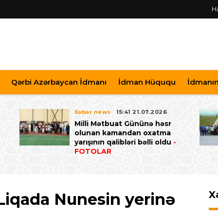
H
Qərbi Azərbaycan İdmanı
İdman Hüququ
İdmanın 
Xəbər news
15:41 21.07.2026
Milli Mətbuat Gününə həsr
ə
olunan kamandan oxatma
yarışının qalibləri bəlli oldu
-
FOTOLAR
X
Liqada Nunesin yerinə