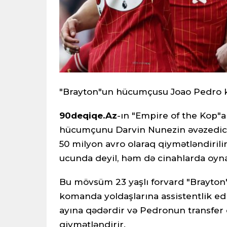
"Brayton"un hücumçusu Joao Pedro ka
90deqiqe.Az
-ın "Empire of the Kop"a
hücumçunu Darvin Nunezin əvəzedici
50 milyon avro olaraq qiymətləndiril
ucunda deyil, həm də cinahlarda oyna
Bu mövsüm 23 yaşlı forvard "Brayton"
komanda yoldaşlarına assistentlik edi
ayına qədərdir və Pedronun transfer 
qiymətləndirir.