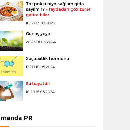
Tokpokki niyə sağlam qida
Konfrans liqası
23:03 06.08.2026
sayılmır?
- faydadan çox zərər
gətirə bilər
"Qarabağ" "Dinamo"ya minimal
hesabla uduzdu
18:33 13.09.2025
Günəş yeyin
Bütün xəbərlər >>>
20:25 01.06.2024
Xoşbəxtlik hormonu
13:28 18.05.2024
Su həyatdır
10:28 15.05.2024
dmanda PR