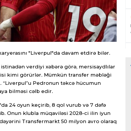
ryerasını "Liverpul"da davam etdirə bilər.
 istinadən verdiyi xəbərə görə, mersisaydlılar
si kimi görürlər. Mümkün transfer məbləği
ir. “Liverpul”u Pedronun təkcə hücumun
ya bilməsi cəlb edir.
da 24 oyun keçirib, 8 qol vurub və 7 dəfə
b. Onun klubla müqaviləsi 2028-ci ilin iyun
dəyərini Transfermarkt 50 milyon avro olaraq