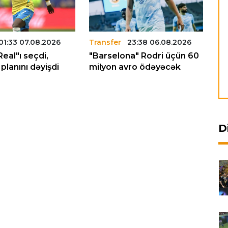
01:33 07.08.2026
Transfer
23:38 06.08.2026
Tr
Real"ı seçdi,
"Barselona" Rodri üçün 60
"L
planını dəyişdi
milyon avro ödəyəcək
tr
D