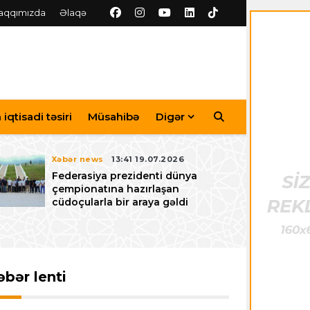
aqqımızda
Əlaqə
iqtisadi təsiri
Müsahibə
Digər
Xəbər news
13:41 19.07.2026
Federasiya prezidenti dünya
çempionatına hazırlaşan
cüdoçularla bir araya gəldi
əbər lenti