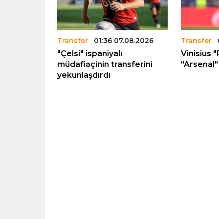
.08.2026
Transfer
01:36 07.08.2026
Transfer
rka”nın
"Çelsi" ispaniyalı
Vinisius "
12 milyon
müdafiəçinin transferini
"Arsenal" 
yekunlaşdırdı