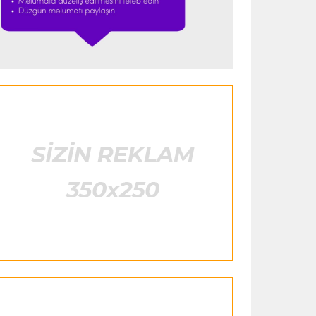
istifadə edib"
- FIFPRO-dan İnfantinoya
sərt ittiham
Formula-1
23:51 06.08.2026
"Antonelli çox etibarlı pilota çevrilib"
Formula-1
23:44 06.08.2026
"Antonelli mövsümün ən yaxşı
pilotlarından biridir"
Formula-1
23:41 06.08.2026
"Bu il mənim üçün cəngəllikdə sağ
qalmağa bənzəyir"
Transfer
23:38 06.08.2026