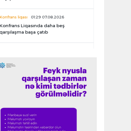
Konfrans liqası
01:29 07.08.2026
Konfrans Liqasında daha beş
qarşılaşma başa çatıb
Avroliqa
01:27 07.08.2026
“Benfika” “Harts”ı darmadağın etdi
İspaniya L.L.
01:23 07.08.2026
"Barselona" Mərakeş klubuna qarşı
keçirilməsi planlaşdırılan yoldaşlıq
oyununu ləğv etdi
Dünya çempionatı
23:59 06.08.2026
"Prezident səlahiyyətlərindən sui-