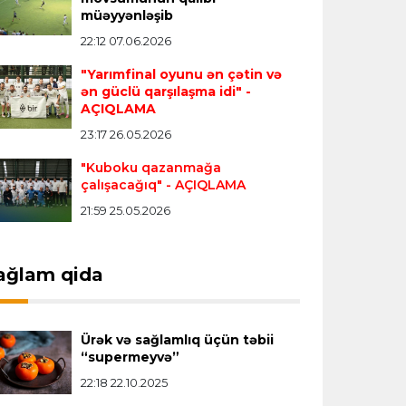
Transfer
23:18 06.08.2026
müəyyənləşib
"Lids" tarixinin ən bahalı transferini
22:12 07.06.2026
reallaşdırdı
"Yarımfinal oyunu ən çətin və
ən güclü qarşılaşma idi"
-
AÇIQLAMA
İngiltərə P.L.
23:14 06.08.2026
23:17 26.05.2026
Alexandre Pato İngiltərə klubunun
prezidenti olacaq
"Kuboku qazanmağa
çalışacağıq"
- AÇIQLAMA
21:59 25.05.2026
Transfer
23:08 06.08.2026
"Qalatasaray" Leaunun alternativini
"Arsenal"da tapdı
ağlam qida
Offside
23:04 06.08.2026
Ürək və sağlamlıq üçün təbii
Çimərlik voleybolu üzrə ölkə
“supermeyvə”
çempionatında finalçılar müəyyənləşdi
22:18 22.10.2025