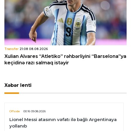
Transfer
21:08 08.08.2026
Xulian Alvares “Atletiko” rəhbərliyini “Barselona”ya
keçidinə razı salmaq istəyir
Xəbər lenti
Offside
00:16 09.08.2026
Lionel Messi atasının vəfatı ilə bağlı Argentinaya
yollanıb