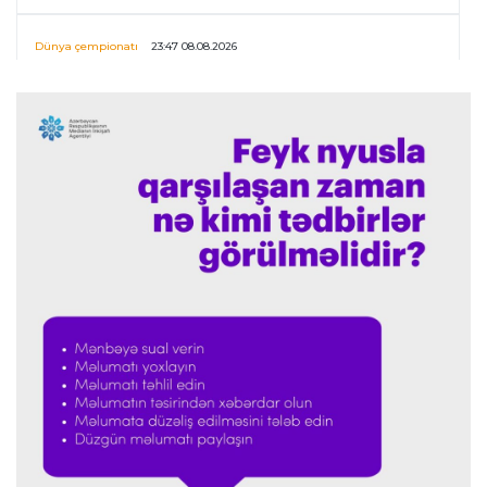
Dünya çempionatı
23:47 08.08.2026
UEFA İnfantinonun fəaliyyəti ilə bağlı
araşdırmaya başlaya bilər
Offside
23:39 08.08.2026
Donald Trampın oğlu Enes Kanterin WNBA
planını dəstəklədi
Formula-1
23:23 08.08.2026
“Ferrari”nin məni necə təhlil etdiyini görəndə
şoka düşdüm”
Formula-1
23:18 08.08.2026
“Ferrari”nin sabiq mühəndisi Həmiltonu
Şumaxerlə müqayisə etdi