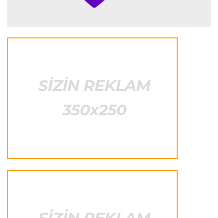
İspaniya L.L.
23:09 08.08.2026
“Real Madrid” “Ferentsvaroş”a qalib gəldi
Fransa L.1
22:50 08.08.2026
PSJ “Mançester Yunayted”lə heç-heçə etdi
Offside
22:40 08.08.2026
Çimərlik voleybolu üzrə ölkə çempionatının
qalibləri müəyyənləşdi
Offside
22:23 08.08.2026
Azərbaycan cüdoçusu Avropa Kubokunda
bürünc medal qazanıb