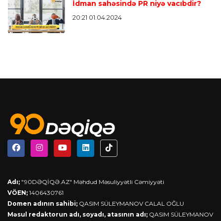
İdman sahəsində PR niyə vacıbdir?
20:21 01.04.2024
Adı;
"90DƏQİQƏ.AZ" Məhdud Məsuliyyətli Cəmiyyəti
VÖEN;
1406430761
Domen adının sahibi;
QASIM SÜLEYMANOV CALAL OĞLU
Məsul redaktorun adı, soyadı, atasının adı;
QASIM SÜLEYMANOV