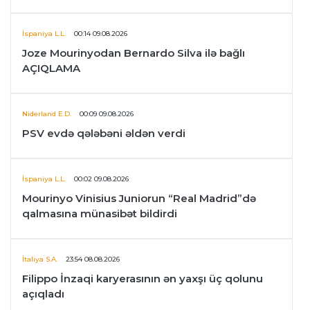
İspaniya L.L.
00:14 09.08.2026
Joze Mourinyodan Bernardo Silva ilə bağlı
AÇIQLAMA
Niderland E.D.
00:09 09.08.2026
PSV evdə qələbəni əldən verdi
İspaniya L.L.
00:02 09.08.2026
Mourinyo Vinisius Juniorun “Real Madrid”də
qalmasına münasibət bildirdi
İtaliya S.A.
23:54 08.08.2026
Filippo İnzaqi karyerasının ən yaxşı üç qolunu
açıqladı