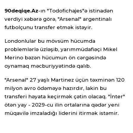
90deqiqe.Az
-ın "Todofichajes"ə istinadən
verdiyi xəbərə görə, "Arsenal" argentinalı
futbolçunu transfer etmək istəyir.
Londonlular bu mövsüm hücumda
problemlərlə üzləşib, yarımmüdafiəçi Mikel
Merino bəzən hücumun ön cərgəsində
oynamaq məcburiyyətində qalıb.
"Arsenal" 27 yaşlı Martinez üçün təxminən 120
milyon avro ödəməyə hazırdır, lakin bu
transferi həyata keçirmək çətin olacaq. "İnter"
ötən yay - 2029-cu ilin ortalarına qədər yeni
müqavilə imzaladığı liderini itirmək istəmir.