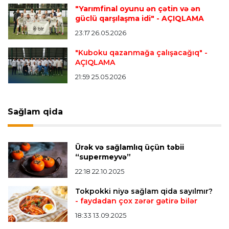
"Yarımfinal oyunu ən çətin və ən
Offside
20:51 08.08.2026
güclü qarşılaşma idi"
- AÇIQLAMA
Kamandan oxatma üzrə ölkə çempionatında
23:17 26.05.2026
finalçılar bəlli oldu
"Kuboku qazanmağa çalışacağıq"
-
AÇIQLAMA
Offside
20:27 08.08.2026
21:59 25.05.2026
Mingəçevirdə “Kürü keçək?! 5” yarışı keçirildi
-
Qaliblər müəyyənləşdi
Sağlam qida
Formula-1
20:24 08.08.2026
Verstappen öz komandasının "Formula 1"də
Ürək və sağlamlıq üçün təbii
iştirak etməyəcəyini açıqladı
“supermeyvə”
22:18 22.10.2025
Bütün xəbərlər >>>
Tokpokki niyə sağlam qida sayılmır?
- faydadan çox zərər gətirə bilər
18:33 13.09.2025