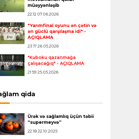
Transfer
23:18 06.08.2026
müəyyənləşib
"Lids" tarixinin ən bahalı transferini
22:12 07.06.2026
reallaşdırdı
"Yarımfinal oyunu ən çətin və
ən güclü qarşılaşma idi"
-
AÇIQLAMA
İngiltərə P.L.
23:14 06.08.2026
23:17 26.05.2026
Alexandre Pato İngiltərə klubunun
prezidenti olacaq
"Kuboku qazanmağa
çalışacağıq"
- AÇIQLAMA
21:59 25.05.2026
Transfer
23:08 06.08.2026
"Qalatasaray" Leaunun alternativini
"Arsenal"da tapdı
ağlam qida
Offside
23:04 06.08.2026
Ürək və sağlamlıq üçün təbii
Çimərlik voleybolu üzrə ölkə
“supermeyvə”
çempionatında finalçılar müəyyənləşdi
22:18 22.10.2025