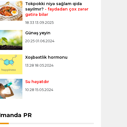
Tokpokki niyə sağlam qida
Konfrans liqası
23:03 06.08.2026
sayılmır?
- faydadan çox zərər
gətirə bilər
"Qarabağ" "Dinamo"ya minimal
hesabla uduzdu
18:33 13.09.2025
Günəş yeyin
Bütün xəbərlər >>>
20:25 01.06.2024
Xoşbəxtlik hormonu
13:28 18.05.2024
Su həyatdır
10:28 15.05.2024
dmanda PR