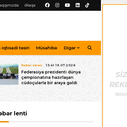
aqqımızda
Əlaqə
iqtisadi təsiri
Müsahibə
Digər
Xəbər news
13:41 19.07.2026
Federasiya prezidenti dünya
çempionatına hazırlaşan
cüdoçularla bir araya gəldi
əbər lenti