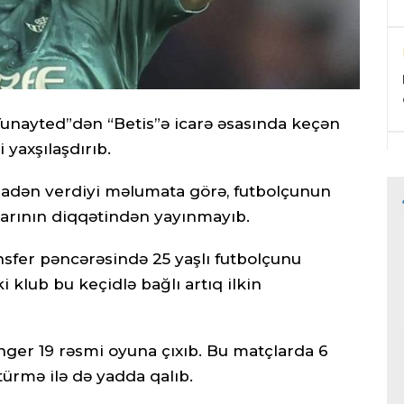
unayted”dən “Betis”ə icarə əsasında keçən
 yaxşılaşdırıb.
inadən verdiyi məlumata görə, futbolçunun
larının diqqətindən yayınmayıb.
ansfer pəncərəsində 25 yaşlı futbolçunu
 klub bu keçidlə bağlı artıq ilkin
vinger 19 rəsmi oyuna çıxıb. Bu matçlarda 6
ürmə ilə də yadda qalıb.