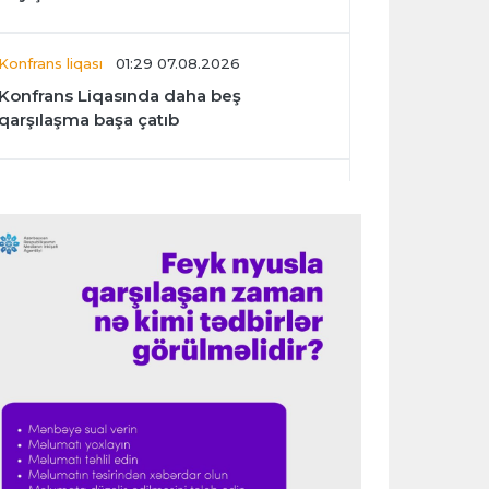
Konfrans liqası
01:29 07.08.2026
Konfrans Liqasında daha beş
qarşılaşma başa çatıb
Avroliqa
01:27 07.08.2026
“Benfika” “Harts”ı darmadağın etdi
İspaniya L.L.
01:23 07.08.2026
"Barselona" Mərakeş klubuna qarşı
keçirilməsi planlaşdırılan yoldaşlıq
oyununu ləğv etdi
Dünya çempionatı
23:59 06.08.2026
"Prezident səlahiyyətlərindən sui-