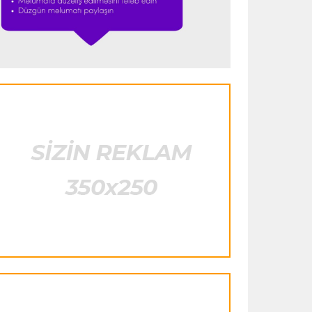
istifadə edib"
- FIFPRO-dan İnfantinoya
sərt ittiham
Formula-1
23:51 06.08.2026
"Antonelli çox etibarlı pilota çevrilib"
Formula-1
23:44 06.08.2026
"Antonelli mövsümün ən yaxşı
pilotlarından biridir"
Formula-1
23:41 06.08.2026
"Bu il mənim üçün cəngəllikdə sağ
qalmağa bənzəyir"
Transfer
23:38 06.08.2026