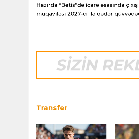
Hazırda “Betis”də icarə əsasında çıx
müqaviləsi 2027-ci ilə qədər qüvvədəd
Transfer