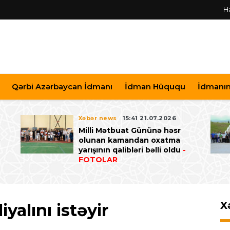
H
Qərbi Azərbaycan İdmanı
İdman Hüququ
İdmanın 
Xəbər news
15:41 21.07.2026
Milli Mətbuat Gününə həsr
ə
olunan kamandan oxatma
yarışının qalibləri bəlli oldu
-
FOTOLAR
X
iyalını istəyir