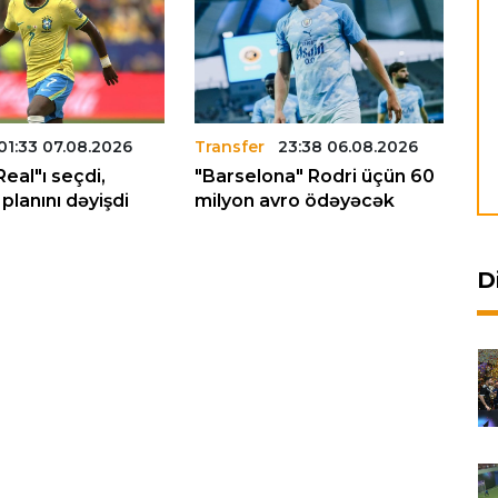
01:33 07.08.2026
Transfer
23:38 06.08.2026
Tr
Real"ı seçdi,
"Barselona" Rodri üçün 60
"L
planını dəyişdi
milyon avro ödəyəcək
tr
D