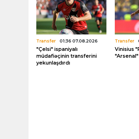
.08.2026
Transfer
01:36 07.08.2026
Transfer
rka”nın
"Çelsi" ispaniyalı
Vinisius "
12 milyon
müdafiəçinin transferini
"Arsenal" 
yekunlaşdırdı