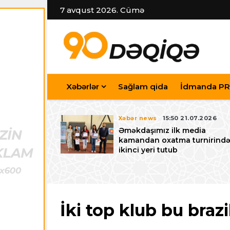
7 avqust 2026. Cümə
Xəbərlər
Sağlam qida
İdmanda PR
7.07.2026
Xəbər news
15:50 21.07.2026
iyev
Əməkdaşımız ilk media
riləcək U-15
kamandan oxatma turnirind
 festivalı ilə
ikinci yeri tutub
zalayıb
İki top klub bu brazil