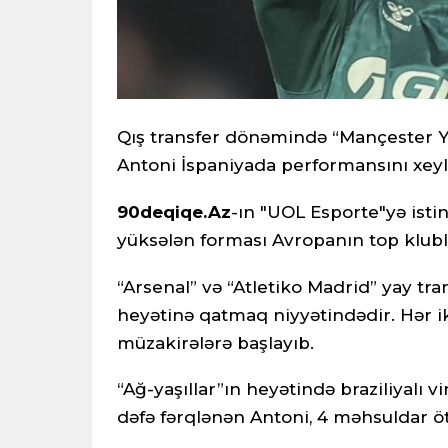
Qış transfer dönəmində “Mançester Y
Antoni İspaniyada performansını xeyli
90deqiqe.Az
-ın "UOL Esporte"yə ist
yüksələn forması Avropanın top klub
“Arsenal” və “Atletiko Madrid” yay tr
heyətinə qatmaq niyyətindədir. Hər iki
müzakirələrə başlayıb.
“Ağ-yaşıllar”ın heyətində braziliyalı 
dəfə fərqlənən Antoni, 4 məhsuldar öt