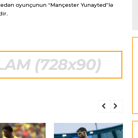
ış edən oyunçunun “Mançester Yunayted”lə
ir.