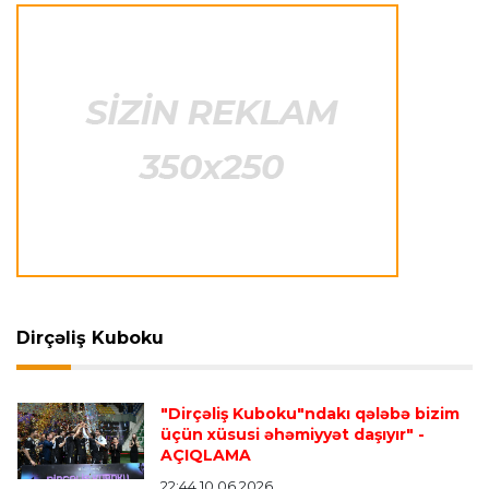
balansı pozmamalıdır"
Transfer
23:31 05.08.2026
"Nyukasl"ın yeni baş məşqçisi açıqlandı
Formula-1
23:26 05.08.2026
Helmut Markoya "Red Bull"dan ayrıldığı üçün 8
milyon avro ödənilib
Formula-1
23:22 05.08.2026
FİA rəsmisi "Formula 1" pilotlarının narazılığına
Dirçəliş Kuboku
cavab verdi
"Dirçəliş Kuboku"ndakı qələbə bizim
İspaniya L.L.
23:17 05.08.2026
üçün xüsusi əhəmiyyət daşıyır"
-
AÇIQLAMA
Vinisius "Real Madrid"lə bağlı bütün
paylaşımlarını sildi
- FOTO
22:44 10.06.2026