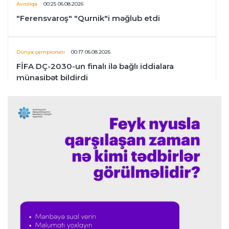
Avroliqa
00:25 06.08.2026
"Ferensvaroş" "Qurnik"i məğlub etdi
Dünya çempionatı
00:17 06.08.2026
FİFA DÇ-2030-un finalı ilə bağlı iddialara
münasibət bildirdi
Transfer
00:06 06.08.2026
"İnter"in müdafiəçisi üç klubu rədd etdi
Çempionlar liqası
00:02 06.08.2026
"Fənərbağça" "Şturm Qrats"ı iki cavabsız qolla
məğlub etdi
İtaliya S.A.
23:59 05.08.2026