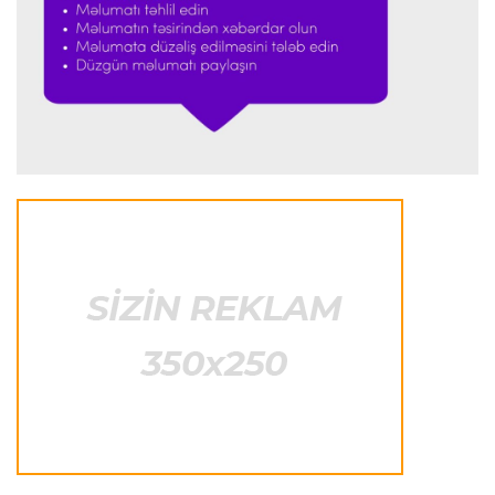
"Ümid edirəm ki, Leau "Milan"da qalacaq"
Transfer
23:53 05.08.2026
"Yuventus" PSJ-nin qapıçısını transfer etmək
istəmədi
Transfer
23:50 05.08.2026
"Real"ın gənc ulduzu icarə əsasında
"Fiorentina"ya keçir
Transfer
23:46 05.08.2026
"Atletiko"nun müdafiəçisi "Aston Villa"ya keçir
Formula-1
23:35 05.08.2026
"Maklaren" Verstappen üçün komandadakı