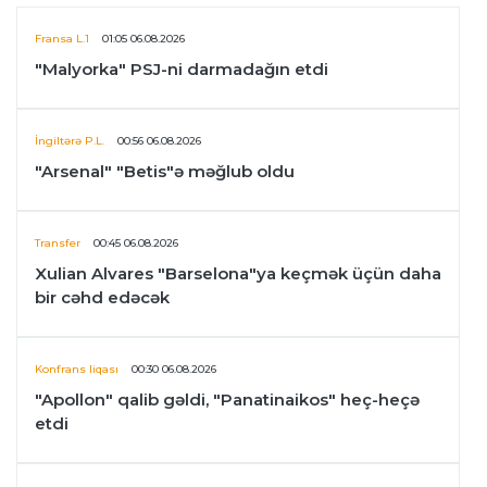
Fransa L.1
01:05 06.08.2026
"Malyorka" PSJ-ni darmadağın etdi
İngiltərə P.L.
00:56 06.08.2026
"Arsenal" "Betis"ə məğlub oldu
Transfer
00:45 06.08.2026
Xulian Alvares "Barselona"ya keçmək üçün daha
bir cəhd edəcək
Konfrans liqası
00:30 06.08.2026
"Apollon" qalib gəldi, "Panatinaikos" heç-heçə
etdi