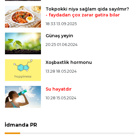
Tokpokki niyə sağlam qida sayılmır?
- faydadan çox zərər gətirə bilər
18:33 13.09.2025
Günəş yeyin
20:25 01.06.2024
Xoşbəxtlik hormonu
13:28 18.05.2024
Su həyatdır
10:28 15.05.2024
İdmanda PR