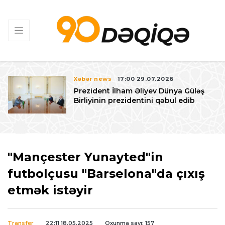
Xəbər news
17:00 29.07.2026
Prezident İlham Əliyev Dünya Güləş
Birliyinin prezidentini qəbul edib
"Mançester Yunayted"in
futbolçusu "Barselona"da çıxış
etmək istəyir
Transfer
22:11 18.05.2025
Oxunma sayı: 157