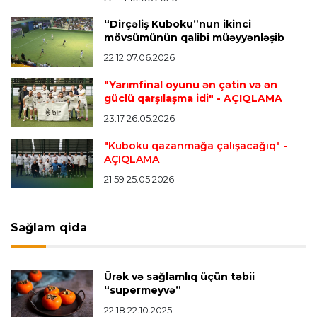
“Dirçəliş Kuboku”nun ikinci
mövsümünün qalibi müəyyənləşib
Çempionlar liqası
23:13 05.08.2026
22:12 07.06.2026
"Sabah" Danimarkadan məğlubiyyətlə qayıdır
"Yarımfinal oyunu ən çətin və ən
güclü qarşılaşma idi"
- AÇIQLAMA
Dünya çempionatı
23:11 05.08.2026
23:17 26.05.2026
"İnfantino istefa verməlidir"
"Kuboku qazanmağa çalışacağıq"
-
AÇIQLAMA
Transfer
22:58 05.08.2026
21:59 25.05.2026
"Barselona" Kanselunu geri qaytarmağa
yaxındır
Sağlam qida
Bütün xəbərlər >>>
Ürək və sağlamlıq üçün təbii
“supermeyvə”
22:18 22.10.2025