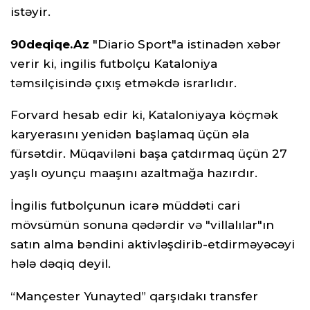
istəyir.
90deqiqe.Az
"Diario Sport"a istinadən xəbər
verir ki, ingilis futbolçu Kataloniya
təmsilçisində çıxış etməkdə israrlıdır.
Forvard hesab edir ki, Kataloniyaya köçmək
karyerasını yenidən başlamaq üçün əla
fürsətdir. Müqaviləni başa çatdırmaq üçün 27
yaşlı oyunçu maaşını azaltmağa hazırdır.
İngilis futbolçunun icarə müddəti cari
mövsümün sonuna qədərdir və "villalılar"ın
satın alma bəndini aktivləşdirib-etdirməyəcəyi
hələ dəqiq deyil.
“Mançester Yunayted” qarşıdakı transfer