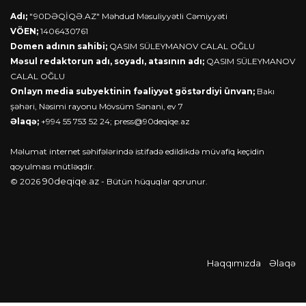
Adı;
"90DƏQİQƏ.AZ" Məhdud Məsuliyyətli Cəmiyyəti
VÖEN;
1406430761
Domen adının sahibi;
QASIM SÜLEYMANOV CALAL OĞLU
Məsul redaktorun adı, soyadı, atasının adı;
QASIM SÜLEYMANOV
CALAL OĞLU
Onlayn media subyektinin fəaliyyət göstərdiyi ünvan;
Bakı
şəhəri, Nəsimi rayonu Mövsüm Sənani, ev 7
Əlaqə;
+994 55 753 52 24;
press@90deqiqe.az
Məlumat internet səhifələrində istifadə edildikdə müvafiq keçidin
qoyulması mütləqdir.
90deqiqe.az
© 2026
- Bütün hüquqlar qorunur.
Haqqımızda
Əlaqə