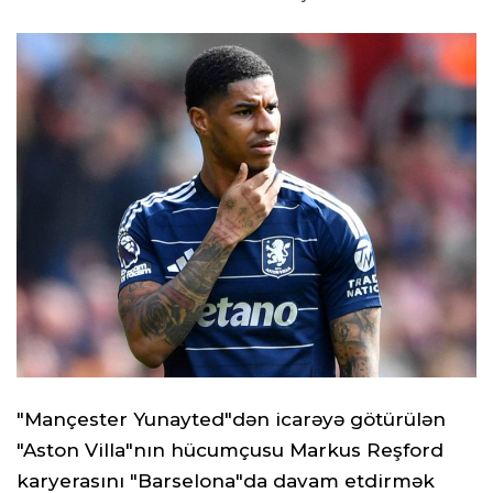
"Mançester Yunayted"dən icarəyə götürülən
"Aston Villa"nın hücumçusu Markus Reşford
karyerasını "Barselona"da davam etdirmək