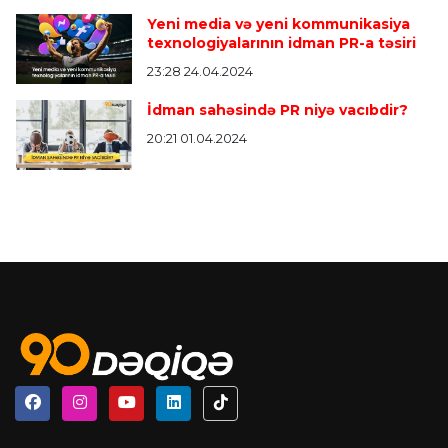
Yeni media və yeni kommunikasiya
texnologiyalarının idman PR-a təsiri
23:28 24.04.2024
İdman sahəsində PR niyə vacıbdir?
20:21 01.04.2024