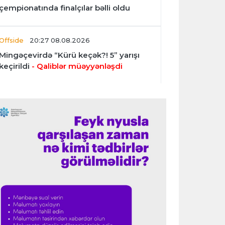
çempionatında finalçılar bəlli oldu
Offside
20:27 08.08.2026
Mingəçevirdə “Kürü keçək?! 5” yarışı
keçirildi
- Qaliblər müəyyənləşdi
Formula-1
20:24 08.08.2026
Verstappen öz komandasının "Formula
1"də iştirak etməyəcəyini açıqladı
Almaniya B.L.
20:18 08.08.2026
“Bayer” “Sevilya”nı məğlub etdi
İtaliya S.A.
20:13 08.08.2026
“Çelsi” “Milan”ı üç cavabsız qolla