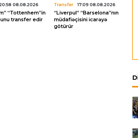
20:58 08.08.2026
Transfer
17:09 08.08.2026
Tr
m” “Tottenhem”in
“Liverpul” “Barselona”nın
“F
unu transfer edir
müdafiəçisini icarəyə
“N
götürür
da
D