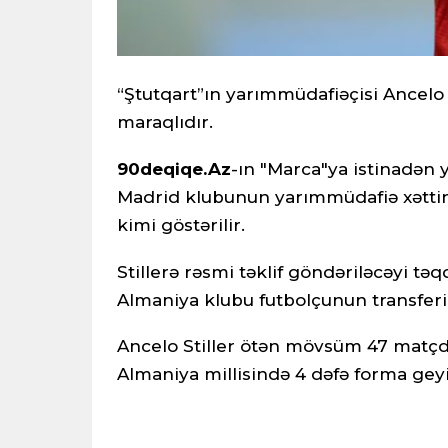
“Ştutqart”ın yarımmüdafiəçisi Ancelo
maraqlıdır.
90deqiqe.Az
-ın "Marca"ya
istinadən 
Madrid klubunun yarımmüdafiə xəttin
kimi göstərilir.
Stillerə rəsmi təklif göndəriləcəyi tə
Almaniya klubu futbolçunun transferi
Ancelo Stiller ötən mövsüm 47 matçd
Almaniya millisində 4 dəfə forma gey