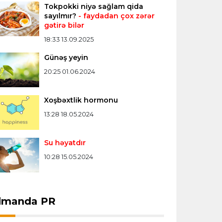
Tokpokki niyə sağlam qida
Ferran Torres PSJ-yə keçir
sayılmır?
- faydadan çox zərər
gətirə bilər
Bütün xəbərlər >>>
18:33 13.09.2025
Günəş yeyin
20:25 01.06.2024
Xoşbəxtlik hormonu
13:28 18.05.2024
Su həyatdır
10:28 15.05.2024
dmanda PR