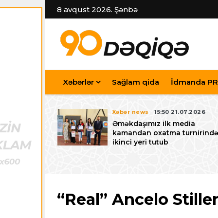
8 avqust 2026. Şənbə
Xəbərlər
Sağlam qida
İdmanda PR
7.07.2026
Xəbər news
15:50 21.07.2026
iyev
Əməkdaşımız ilk media
riləcək U-15
kamandan oxatma turnirind
 festivalı ilə
ikinci yeri tutub
zalayıb
“Real” Ancelo Stiller