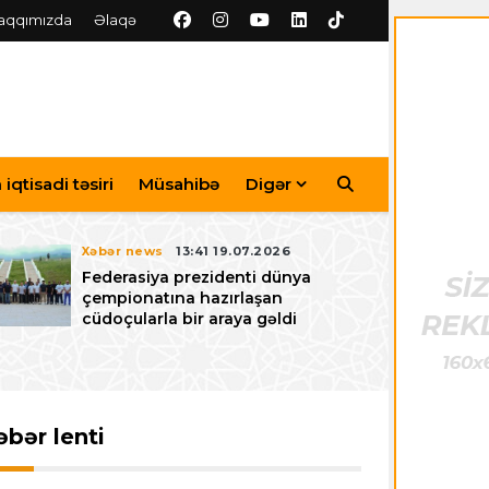
aqqımızda
Əlaqə
iqtisadi təsiri
Müsahibə
Digər
Xəbər news
13:41 19.07.2026
Federasiya prezidenti dünya
çempionatına hazırlaşan
cüdoçularla bir araya gəldi
əbər lenti