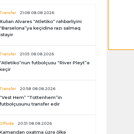
Transfer
21:08 08.08.2026
Xulian Alvares “Atletiko” rəhbərliyini
“Barselona”ya keçidinə razı salmaq
istəyir
Transfer
21:05 08.08.2026
“Atletiko”nun futbolçusu “River Pleyt”ə
keçir
Transfer
20:58 08.08.2026
“Vest Hem” “Tottenhem”in
futbolçusunu transfer edir
Offside
20:51 08.08.2026
Kamandan oxatma üzrə ölkə