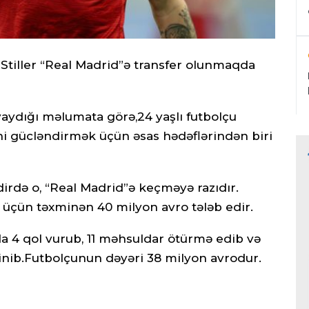
 Stiller “Real Madrid”ə transfer olunmaqda
yaydığı məlumata görə,24 yaşlı futbolçu
i gücləndirmək üçün əsas hədəflərindən biri
qdirdə o, “Real Madrid”ə keçməyə razıdır.
 üçün təxminən 40 milyon avro tələb edir.
a 4 qol vurub, 11 məhsuldar ötürmə edib və
inib.Futbolçunun dəyəri 38 milyon avrodur.