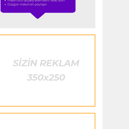
məğlub etdi
İtaliya S.A.
20:08 08.08.2026
“İnter” “Yuventus”u məğlub etdi
Formula-1
17:30 08.08.2026
“Hər bir komanda Verstappeni öz
bolidində görmək istəyər”
Dünya çempionatı
17:27 08.08.2026
Norveç Futbol Federasiyasının
prezidenti Blatterin təklifinə cavab
vermədi
İngiltərə P.L.
17:20 08.08.2026