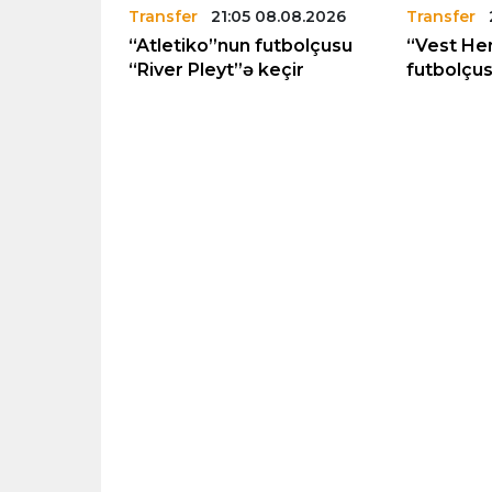
8.08.2026
Transfer
21:05 08.08.2026
Transfer
tletiko”
“Atletiko”nun futbolçusu
“Vest He
rselona”ya
“River Pleyt”ə keçir
futbolçus
maq istəyir