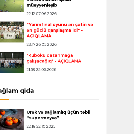
müəyyənləşib
danışıqları davam etdirir
22:12 07.06.2026
"Yarımfinal oyunu ən çətin və
Transfer
17:01 08.08.2026
ən güclü qarşılaşma idi"
-
“Atletiko”nun müdafiəçisi İngiltərə
AÇIQLAMA
klubuna keçir
23:17 26.05.2026
"Kuboku qazanmağa
İngiltərə P.L.
16:55 08.08.2026
çalışacağıq"
- AÇIQLAMA
Bruno Qimaraynş “Arsenal”dakı
21:59 25.05.2026
hədəflərini açıqladı
ağlam qida
İspaniya L.L.
16:51 08.08.2026
Simeone Xulian Alvaresin
“Atletiko”dakı gələcəyi ilə bağlı danışıb
Ürək və sağlamlıq üçün təbii
“supermeyvə”
22:18 22.10.2025
Transfer
16:48 08.08.2026