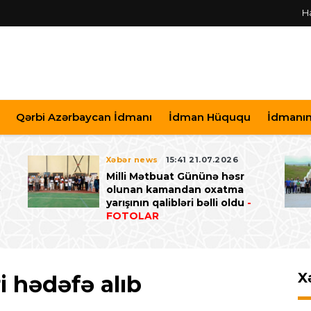
H
Qərbi Azərbaycan İdmanı
İdman Hüququ
İdmanın 
Xəbər news
15:41 21.07.2026
Milli Mətbuat Gününə həsr
ə
olunan kamandan oxatma
yarışının qalibləri bəlli oldu
-
FOTOLAR
X
i hədəfə alıb