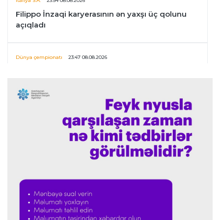
İtaliya S.A.
23:54 08.08.2026
Filippo İnzaqi karyerasının ən yaxşı üç qolunu
açıqladı
Dünya çempionatı
23:47 08.08.2026
UEFA İnfantinonun fəaliyyəti ilə bağlı
araşdırmaya başlaya bilər
Offside
23:39 08.08.2026
Donald Trampın oğlu Enes Kanterin WNBA
planını dəstəklədi
Formula-1
23:23 08.08.2026
“Ferrari”nin məni necə təhlil etdiyini görəndə
şoka düşdüm”