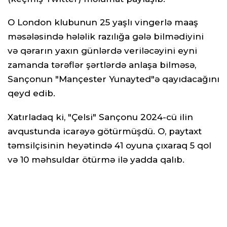
O London klubunun 25 yaşlı vingerlə maaş
məsələsində hələlik razılığa gələ bilmədiyini
və qərarın yaxın günlərdə veriləcəyini eyni
zamanda tərəflər şərtlərdə anlaşa bilməsə,
Sançonun "Mançester Yunayted"ə qayıdacağını
qeyd edib.
Xatırladaq ki, "Çelsi" Sançonu 2024-cü ilin
avqustunda icarəyə götürmüşdü. O, paytaxt
təmsilçisinin heyətində 41 oyuna çıxaraq 5 qol
və 10 məhsuldar ötürmə ilə yadda qalıb.