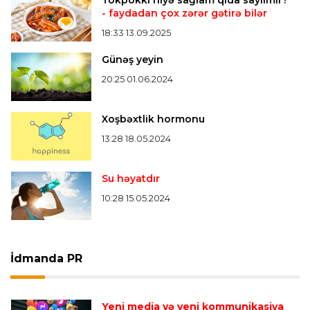
Tokpokki niyə sağlam qida sayılmır?
- faydadan çox zərər gətirə bilər
18:33 13.09.2025
Günəş yeyin
20:25 01.06.2024
Xoşbəxtlik hormonu
13:28 18.05.2024
Su həyatdır
10:28 15.05.2024
İdmanda PR
Yeni media və yeni kommunikasiya