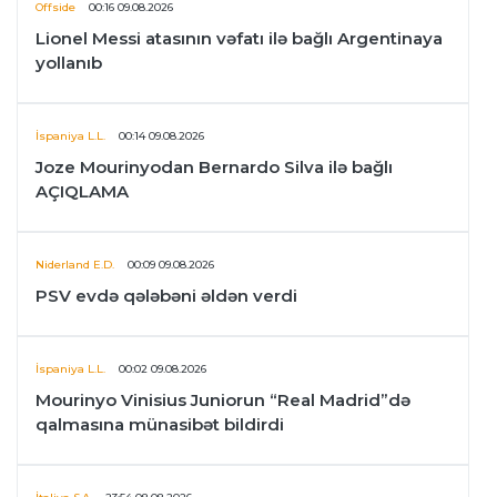
Offside
00:16 09.08.2026
Lionel Messi atasının vəfatı ilə bağlı Argentinaya
yollanıb
İspaniya L.L.
00:14 09.08.2026
Joze Mourinyodan Bernardo Silva ilə bağlı
AÇIQLAMA
Niderland E.D.
00:09 09.08.2026
PSV evdə qələbəni əldən verdi
İspaniya L.L.
00:02 09.08.2026
Mourinyo Vinisius Juniorun “Real Madrid”də
qalmasına münasibət bildirdi