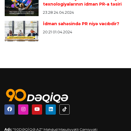
texnologiyalarının idman PR-a təsiri
23:28 24.04.2024
İdman sahəsində PR niyə vacıbdir?
20:21 01.04.2024
Adı;
"90DƏQİQƏ.AZ" Məhdud Məsuliyyətli Cəmiyyəti