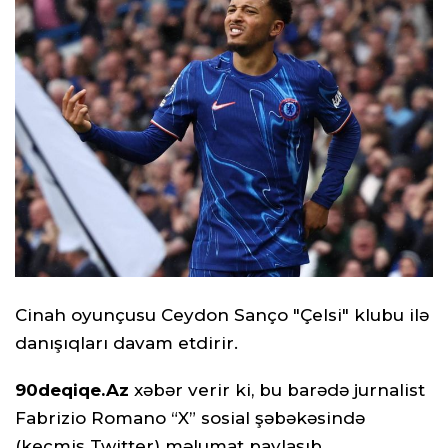
Cinah oyunçusu Ceydon Sanço "Çelsi" klubu ilə
danışıqları davam etdirir.
90deqiqe.Az
xəbər verir ki, bu barədə jurnalist
Fabrizio Romano “X” sosial şəbəkəsində
(keçmiş Twitter) məlumat paylaşıb.