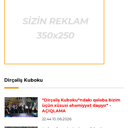
Azərbaycan cüdoçusu Avropa Kubokunda
bürünc medal qazanıb
Transfer
21:36 08.08.2026
“Barselona”nın sabiq futbolçusu karyerasını
MLS-də davam etdirəcək
Transfer
21:08 08.08.2026
Xulian Alvares “Atletiko” rəhbərliyini
“Barselona”ya keçidinə razı salmaq istəyir
Dirçəliş Kuboku
Transfer
21:05 08.08.2026
"Dirçəliş Kuboku"ndakı qələbə bizim
“Atletiko”nun futbolçusu “River Pleyt”ə keçir
üçün xüsusi əhəmiyyət daşıyır"
-
AÇIQLAMA
22:44 10.06.2026
Transfer
20:58 08.08.2026