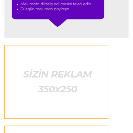
Formula-1
23:18 08.08.2026
“Ferrari”nin sabiq mühəndisi Həmiltonu
Şumaxerlə müqayisə etdi
İspaniya L.L.
23:09 08.08.2026
“Real Madrid” “Ferentsvaroş”a qalib gəldi
Fransa L.1
22:50 08.08.2026
PSJ “Mançester Yunayted”lə heç-heçə etdi
Offside
22:40 08.08.2026
Çimərlik voleybolu üzrə ölkə çempionatının
qalibləri müəyyənləşdi
Offside
22:23 08.08.2026