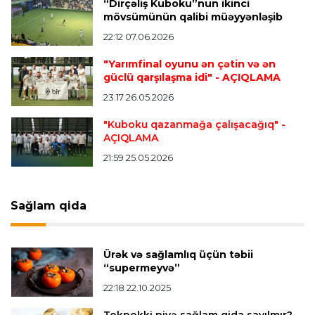
“Dirçəliş Kuboku”nun ikinci
“Vest Hem” “Tottenhem”in futbolçusunu
mövsümünün qalibi müəyyənləşib
transfer edir
22:12 07.06.2026
"Yarımfinal oyunu ən çətin və ən
Offside
20:51 08.08.2026
güclü qarşılaşma idi"
- AÇIQLAMA
Kamandan oxatma üzrə ölkə çempionatında
23:17 26.05.2026
finalçılar bəlli oldu
"Kuboku qazanmağa çalışacağıq"
-
AÇIQLAMA
Offside
20:27 08.08.2026
21:59 25.05.2026
Mingəçevirdə “Kürü keçək?! 5” yarışı keçirildi
-
Qaliblər müəyyənləşdi
Sağlam qida
Formula-1
20:24 08.08.2026
Verstappen öz komandasının "Formula 1"də
Ürək və sağlamlıq üçün təbii
iştirak etməyəcəyini açıqladı
“supermeyvə”
22:18 22.10.2025
Bütün xəbərlər >>>