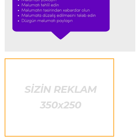
Formula-1
23:51 06.08.2026
"Antonelli çox etibarlı pilota çevrilib"
Formula-1
23:44 06.08.2026
"Antonelli mövsümün ən yaxşı pilotlarından
biridir"
Formula-1
23:41 06.08.2026
"Bu il mənim üçün cəngəllikdə sağ qalmağa
bənzəyir"
Transfer
23:38 06.08.2026
"Barselona" Rodri üçün 60 milyon avro
ödəyəcək