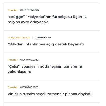
Transfer
01:47 07.08.2026
“Brügge” “Malyorka”nın futbolçusu üçün 12
milyon avro ödəyəcək
Dünya çempionatı
01:40 07.08.2026
CAF-dan İnfantinoya açıq dəstək bəyanatı
Transfer
01:36 07.08.2026
"Çelsi" ispaniyalı müdafiəçinin transferini
yekunlaşdırdı
Transfer
01:33 07.08.2026
Vinisius "Real"ı seçdi, "Arsenal" planını dəyişdi