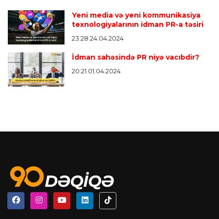
Yeni media və yeni kommunikasiya
texnologiyalarının idman PR-a təsiri
23:28 24.04.2024
İdman sahəsində PR niyə vacıbdir?
20:21 01.04.2024