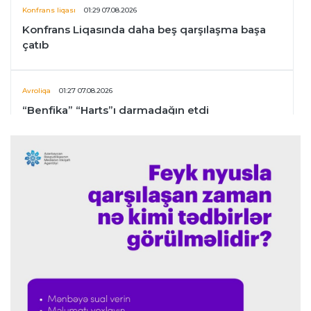
Konfrans liqası
01:29 07.08.2026
Konfrans Liqasında daha beş qarşılaşma başa
çatıb
Avroliqa
01:27 07.08.2026
“Benfika” “Harts”ı darmadağın etdi
İspaniya L.L.
01:23 07.08.2026
"Barselona" Mərakeş klubuna qarşı keçirilməsi
planlaşdırılan yoldaşlıq oyununu ləğv etdi
Dünya çempionatı
23:59 06.08.2026
"Prezident səlahiyyətlərindən sui-istifadə edib"
-
FIFPRO-dan İnfantinoya sərt ittiham