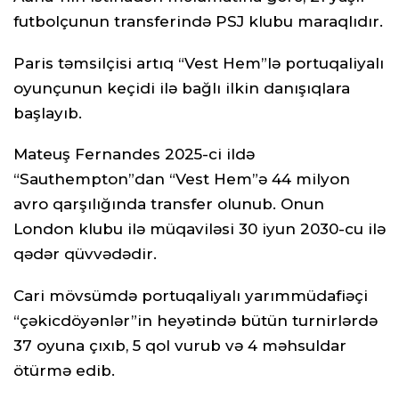
futbolçunun transferində PSJ klubu maraqlıdır.
Paris təmsilçisi artıq “Vest Hem”lə portuqaliyalı
oyunçunun keçidi ilə bağlı ilkin danışıqlara
başlayıb.
Mateuş Fernandes 2025-ci ildə
“Sauthempton”dan “Vest Hem”ə 44 milyon
avro qarşılığında transfer olunub. Onun
London klubu ilə müqaviləsi 30 iyun 2030-cu ilə
qədər qüvvədədir.
Cari mövsümdə portuqaliyalı yarımmüdafiəçi
“çəkicdöyənlər”in heyətində bütün turnirlərdə
37 oyuna çıxıb, 5 qol vurub və 4 məhsuldar
ötürmə edib.