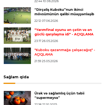
Alexandre Pato İngiltərə klubunun prezidenti
22:44 10.06.2026
olacaq
“Dirçəliş Kuboku”nun ikinci
mövsümünün qalibi müəyyənləşib
22:12 07.06.2026
Transfer
23:08 06.08.2026
"Qalatasaray" Leaunun alternativini "Arsenal"da
"Yarımfinal oyunu ən çətin və ən
tapdı
güclü qarşılaşma idi"
- AÇIQLAMA
23:17 26.05.2026
Offside
23:04 06.08.2026
"Kuboku qazanmağa çalışacağıq"
-
AÇIQLAMA
Çimərlik voleybolu üzrə ölkə çempionatında
finalçılar müəyyənləşdi
21:59 25.05.2026
Konfrans liqası
23:03 06.08.2026
Sağlam qida
"Qarabağ" "Dinamo"ya minimal hesabla uduzdu
Ürək və sağlamlıq üçün təbii
Bütün xəbərlər >>>
“supermeyvə”
22:18 22.10.2025