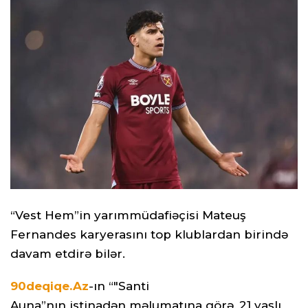
“Vest Hem”in yarımmüdafiəçisi Mateuş
Fernandes karyerasını top klublardan birində
davam etdirə bilər.
90deqiqe.Az
-ın “"Santi
Auna”nın istinadən məlumatına görə, 21 yaşlı