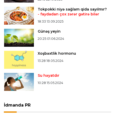
Tokpokki niyə sağlam qida sayılmır?
- faydadan çox zərər gətirə bilər
18:33 13.09.2025
Günəş yeyin
20:25 01.06.2024
Xoşbəxtlik hormonu
13:28 18.05.2024
Su həyatdır
10:28 15.05.2024
İdmanda PR