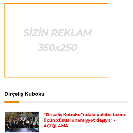
Avroliqa
23:33 06.08.2026
Avropa Liqasının oyununda qeyri-adi hadisə
-
qarşılaşma su basmasına görə dayandırıldı
İtaliya S.A.
23:27 06.08.2026
Neapolda Maradonanın adını daşıyan yeni
stadion tikiləcək
Avroliqa
23:23 06.08.2026
"Reyncers" uduzdu, ÇSKA-dan inamlı qələbə
Dirçəliş Kuboku
Transfer
23:18 06.08.2026
"Lids" tarixinin ən bahalı transferini reallaşdırdı
"Dirçəliş Kuboku"ndakı qələbə bizim
üçün xüsusi əhəmiyyət daşıyır"
-
AÇIQLAMA
İngiltərə P.L.
23:14 06.08.2026