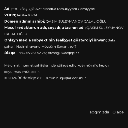
Adı;
"90DƏQİQƏ.AZ" Məhdud Məsuliyyətli Cəmiyyəti
VÖEN;
1406430761
Domen adının sahibi;
QASIM SÜLEYMANOV CALAL OĞLU
Məsul redaktorun adı, soyadı, atasının adı;
QASIM SÜLEYMANOV
CALAL OĞLU
Onlayn media subyektinin fəaliyyət göstərdiyi ünvan;
Bakı
şəhəri, Nəsimi rayonu Mövsüm Sənani, ev 7
Əlaqə;
+994 55 753 52 24;
press@90deqiqe.az
Məlumat internet səhifələrində istifadə edildikdə müvafiq keçidin
qoyulması mütləqdir.
90deqiqe.az
© 2026
- Bütün hüquqlar qorunur.
Haqqımızda
Əlaqə