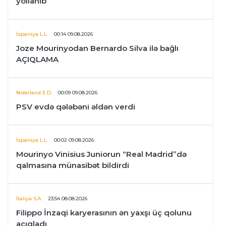
yollanıb
İspaniya L.L.
00:14 09.08.2026
Joze Mourinyodan Bernardo Silva ilə bağlı
AÇIQLAMA
Niderland E.D.
00:09 09.08.2026
PSV evdə qələbəni əldən verdi
İspaniya L.L.
00:02 09.08.2026
Mourinyo Vinisius Juniorun “Real Madrid”də
qalmasına münasibət bildirdi
İtaliya S.A.
23:54 08.08.2026
Filippo İnzaqi karyerasının ən yaxşı üç qolunu
açıqladı