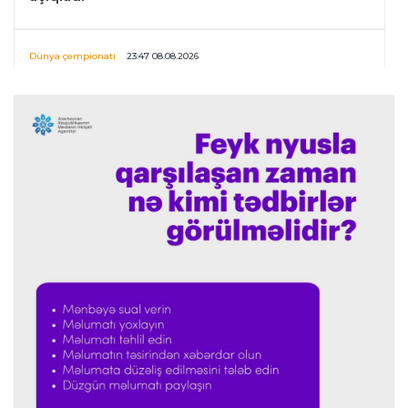
Dünya çempionatı
23:47 08.08.2026
UEFA İnfantinonun fəaliyyəti ilə bağlı
araşdırmaya başlaya bilər
Offside
23:39 08.08.2026
Donald Trampın oğlu Enes Kanterin WNBA
planını dəstəklədi
Formula-1
23:23 08.08.2026
“Ferrari”nin məni necə təhlil etdiyini görəndə
şoka düşdüm”
Formula-1
23:18 08.08.2026
“Ferrari”nin sabiq mühəndisi Həmiltonu