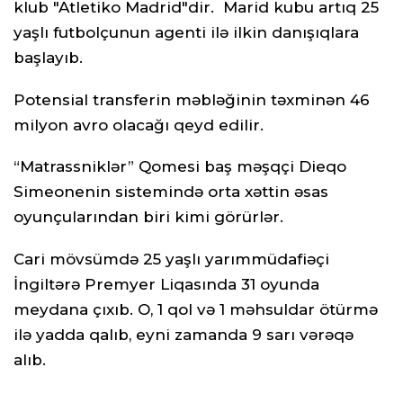
klub "Atletiko Madrid"dir. Marid kubu artıq 25
yaşlı futbolçunun agenti ilə ilkin danışıqlara
başlayıb.
Potensial transferin məbləğinin təxminən 46
milyon avro olacağı qeyd edilir.
“Matrassniklər” Qomesi baş məşqçi Dieqo
Simeonenin sistemində orta xəttin əsas
oyunçularından biri kimi görürlər.
Cari mövsümdə 25 yaşlı yarımmüdafiəçi
İngiltərə Premyer Liqasında 31 oyunda
meydana çıxıb. O, 1 qol və 1 məhsuldar ötürmə
ilə yadda qalıb, eyni zamanda 9 sarı vərəqə
alıb.