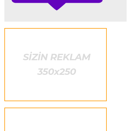
Şumaxerlə müqayisə etdi
İspaniya L.L.
23:09 08.08.2026
“Real Madrid” “Ferentsvaroş”a qalib gəldi
Fransa L.1
22:50 08.08.2026
PSJ “Mançester Yunayted”lə heç-heçə etdi
Offside
22:40 08.08.2026
Çimərlik voleybolu üzrə ölkə çempionatının
qalibləri müəyyənləşdi
Offside
22:23 08.08.2026
Azərbaycan cüdoçusu Avropa Kubokunda
bürünc medal qazanıb