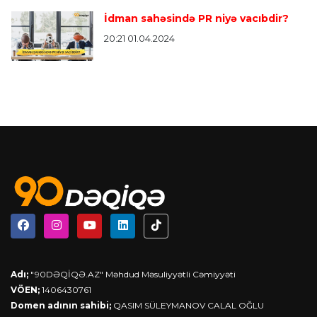
İdman sahəsində PR niyə vacıbdir?
20:21 01.04.2024
Adı;
"90DƏQİQƏ.AZ" Məhdud Məsuliyyətli Cəmiyyəti
VÖEN;
1406430761
Domen adının sahibi;
QASIM SÜLEYMANOV CALAL OĞLU