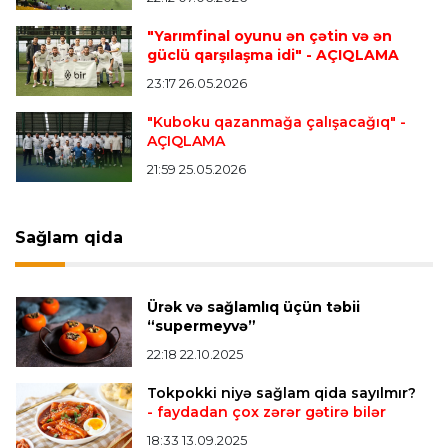
"Yarımfinal oyunu ən çətin və ən
Offside
20:51 08.08.2026
güclü qarşılaşma idi"
- AÇIQLAMA
Kamandan oxatma üzrə ölkə çempionatında
23:17 26.05.2026
finalçılar bəlli oldu
"Kuboku qazanmağa çalışacağıq"
-
AÇIQLAMA
Offside
20:27 08.08.2026
21:59 25.05.2026
Mingəçevirdə “Kürü keçək?! 5” yarışı keçirildi
-
Qaliblər müəyyənləşdi
Sağlam qida
Formula-1
20:24 08.08.2026
Verstappen öz komandasının "Formula 1"də
Ürək və sağlamlıq üçün təbii
iştirak etməyəcəyini açıqladı
“supermeyvə”
22:18 22.10.2025
Bütün xəbərlər >>>
Tokpokki niyə sağlam qida sayılmır?
- faydadan çox zərər gətirə bilər
18:33 13.09.2025