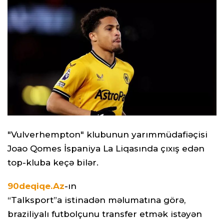
"Vulverhempton" klubunun yarımmüdafiəçisi
Joao Qomes İspaniya La Liqasında çıxış edən
top-kluba keçə bilər.
90deqiqe.Az
-ın
“Talksport”a istinadən məlumatına görə,
braziliyalı futbolçunu transfer etmək istəyən