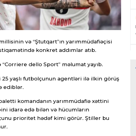
millisinin və “Ştutqart”ın yarımmüdafiəçisi
istiqamətində konkret addımlar atıb.
ə “Corriere dello Sport” məlumat yayıb.
 25 yaşlı futbolçunun agentləri ilə ilkin görüş
 ediblər.
paletti komandanın yarımmüdafiə xəttini
ini idarə edə bilən və hücumların
unu prioritet hədəf kimi görür. Ştiller bu
ur.