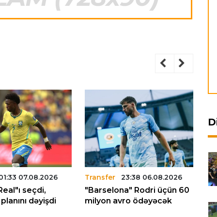
D
01:33 07.08.2026
Transfer
23:38 06.08.2026
Tr
Real"ı seçdi,
"Barselona" Rodri üçün 60
"L
planını dəyişdi
milyon avro ödəyəcək
tr