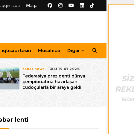
aqqımızda
Əlaqə
iqtisadi təsiri
Müsahibə
Digər
Xəbər news
13:41 19.07.2026
Federasiya prezidenti dünya
çempionatına hazırlaşan
cüdoçularla bir araya gəldi
əbər lenti