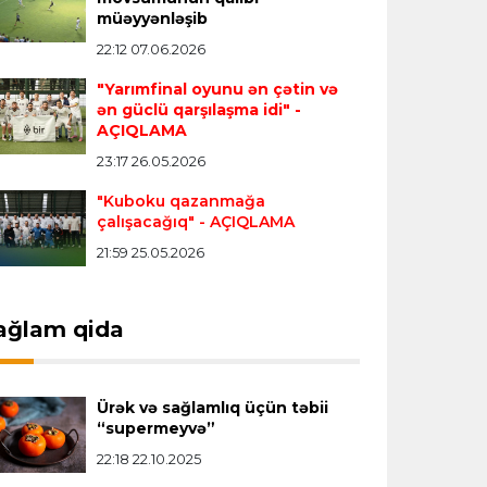
Transfer
23:18 06.08.2026
müəyyənləşib
"Lids" tarixinin ən bahalı transferini
22:12 07.06.2026
reallaşdırdı
"Yarımfinal oyunu ən çətin və
ən güclü qarşılaşma idi"
-
AÇIQLAMA
İngiltərə P.L.
23:14 06.08.2026
23:17 26.05.2026
Alexandre Pato İngiltərə klubunun
prezidenti olacaq
"Kuboku qazanmağa
çalışacağıq"
- AÇIQLAMA
21:59 25.05.2026
Transfer
23:08 06.08.2026
"Qalatasaray" Leaunun alternativini
"Arsenal"da tapdı
ağlam qida
Offside
23:04 06.08.2026
Ürək və sağlamlıq üçün təbii
Çimərlik voleybolu üzrə ölkə
“supermeyvə”
çempionatında finalçılar müəyyənləşdi
22:18 22.10.2025