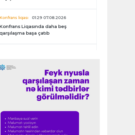
Konfrans liqası
01:29 07.08.2026
Konfrans Liqasında daha beş
qarşılaşma başa çatıb
Avroliqa
01:27 07.08.2026
“Benfika” “Harts”ı darmadağın etdi
İspaniya L.L.
01:23 07.08.2026
"Barselona" Mərakeş klubuna qarşı
keçirilməsi planlaşdırılan yoldaşlıq
oyununu ləğv etdi
Dünya çempionatı
23:59 06.08.2026
"Prezident səlahiyyətlərindən sui-