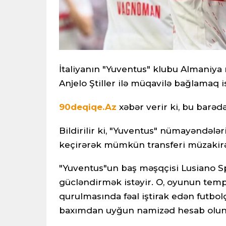
İtaliyanın "Yuventus" klubu Almaniya 
Anjelo Ştiller ilə müqavilə bağlamaq 
90deqiqe.Az
xəbər verir ki, bu barəd
Bildirilir ki, "Yuventus" nümayəndələri
keçirərək mümkün transferi müzakirə
"Yuventus"un baş məşqçisi Lusiano S
gücləndirmək istəyir. O, oyunun temp
qurulmasında fəal iştirak edən futbolç
baxımdan uyğun namizəd hesab olun