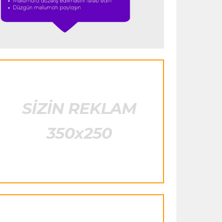
istifadə edib"
- FIFPRO-dan İnfantinoya
sərt ittiham
Formula-1
23:51 06.08.2026
"Antonelli çox etibarlı pilota çevrilib"
Formula-1
23:44 06.08.2026
"Antonelli mövsümün ən yaxşı
pilotlarından biridir"
Formula-1
23:41 06.08.2026
"Bu il mənim üçün cəngəllikdə sağ
qalmağa bənzəyir"
Transfer
23:38 06.08.2026