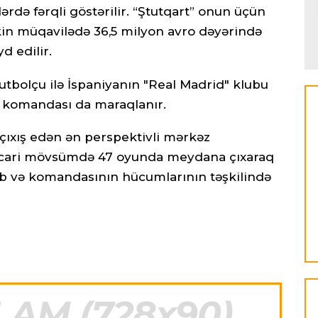
də fərqli göstərilir. “Ştutqart” onun üçün
akin müqavilədə 36,5 milyon avro dəyərində
 edilir.
utbolçu ilə İspaniyanın "Real Madrid" klubu
" komandası da maraqlanır.
ıxış edən ən perspektivli mərkəz
, cari mövsümdə 47 oyunda meydana çıxaraq
ib və komandasının hücumlarının təşkilində