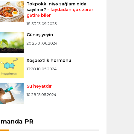
Tokpokki niyə sağlam qida
Konfrans liqası
23:03 06.08.2026
sayılmır?
- faydadan çox zərər
gətirə bilər
"Qarabağ" "Dinamo"ya minimal
hesabla uduzdu
18:33 13.09.2025
Günəş yeyin
Bütün xəbərlər >>>
20:25 01.06.2024
Xoşbəxtlik hormonu
13:28 18.05.2024
Su həyatdır
10:28 15.05.2024
dmanda PR