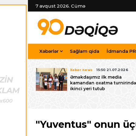
7 avqust 2026. Cümə
Xəbərlər
Sağlam qida
İdmanda PR
7.07.2026
Xəbər news
15:50 21.07.2026
iyev
Əməkdaşımız ilk media
riləcək U-15
kamandan oxatma turnirind
 festivalı ilə
ikinci yeri tutub
zalayıb
"Yuventus" onun üçü