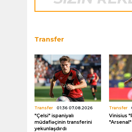
Transfer
.08.2026
Transfer
01:36 07.08.2026
Transfer
rka”nın
"Çelsi" ispaniyalı
Vinisius "
12 milyon
müdafiəçinin transferini
"Arsenal" 
yekunlaşdırdı