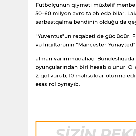
Futbolçunun qiyməti müxtəlif mənbələr
50–60 milyon avro tələb edə bilər. L
sərbəstqalma bəndinin olduğu da qeyd
"Yuventus"un rəqabəti də güclüdür. F
və İngiltərənin "Mançester Yunayted
alman yarımmüdafiəçi Bundesliqada ç
oyunçularından biri hesab olunur. O
2 qol vurub, 10 məhsuldar ötürmə ed
əsas rol oynayıb.