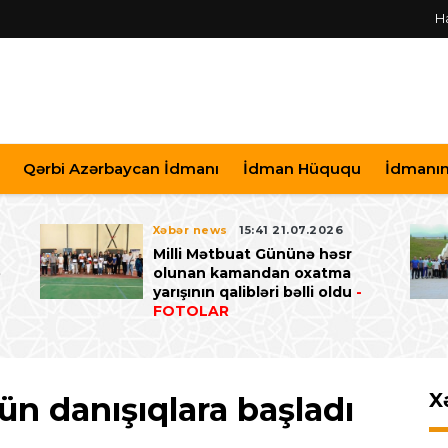
H
Qərbi Azərbaycan İdmanı
İdman Hüququ
İdmanın 
Xəbər news
15:41 21.07.2026
Milli Mətbuat Gününə həsr
ə
olunan kamandan oxatma
yarışının qalibləri bəlli oldu
-
FOTOLAR
X
n danışıqlara başladı