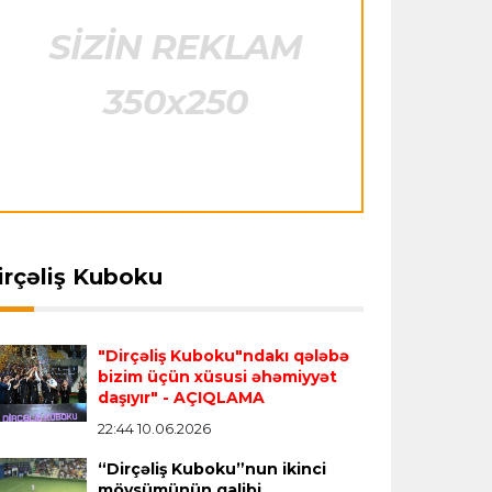
"Barselona" Rodri üçün 60 milyon avro
ödəyəcək
Avroliqa
23:33 06.08.2026
Avropa Liqasının oyununda qeyri-adi
hadisə
- qarşılaşma su basmasına görə
dayandırıldı
İtaliya S.A.
23:27 06.08.2026
irçəliş Kuboku
Neapolda Maradonanın adını daşıyan
yeni stadion tikiləcək
"Dirçəliş Kuboku"ndakı qələbə
bizim üçün xüsusi əhəmiyyət
Avroliqa
23:23 06.08.2026
daşıyır"
- AÇIQLAMA
ansfer
23:18 06.08.2026
Transfer
23:08 06.08.2026
"Reyncers" uduzdu, ÇSKA-dan inamlı
ids" tarixinin ən bahalı
"Qalatasaray" Leaunun
22:44 10.06.2026
qələbə
ansferini reallaşdırdı
alternativini "Arsenal"da
“Dirçəliş Kuboku”nun ikinci
tapdı
mövsümünün qalibi