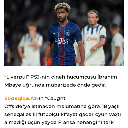
“Liverpul” PSJ-nin cinah hücumçusu İbrahim
Mbaye uğrunda mübarizədə öndə gedir.
90deqiqe.Az
-
ın “Caught
Offside"yə istinadən məlumatına görə, 18 yaşlı
seneqal əsilli futbolçu kifayət qədər oyun vaxtı
almadığı üçün yayda Fransa nəhəngini tərk