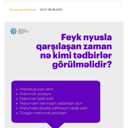
Dünya çempionatı
23:47 08.08.2026
UEFA İnfantinonun fəaliyyəti ilə bağlı
araşdırmaya başlaya bilər
Offside
23:39 08.08.2026
Donald Trampın oğlu Enes Kanterin WNBA
planını dəstəklədi
Formula-1
23:23 08.08.2026
“Ferrari”nin məni necə təhlil etdiyini görəndə
şoka düşdüm”
Formula-1
23:18 08.08.2026
“Ferrari”nin sabiq mühəndisi Həmiltonu
Şumaxerlə müqayisə etdi