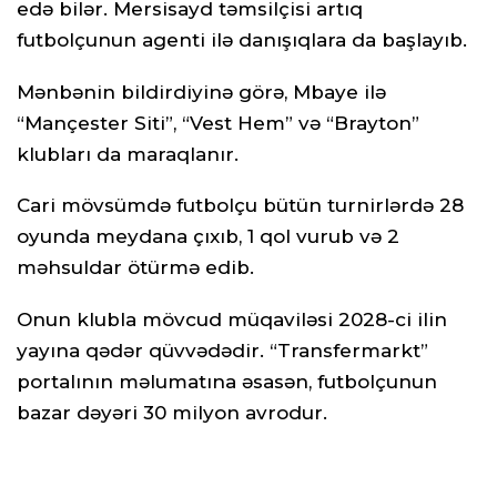
edə bilər. Mersisayd təmsilçisi artıq
futbolçunun agenti ilə danışıqlara da başlayıb.
Mənbənin bildirdiyinə görə, Mbaye ilə
“Mançester Siti”, “Vest Hem” və “Brayton”
klubları da maraqlanır.
Cari mövsümdə futbolçu bütün turnirlərdə 28
oyunda meydana çıxıb, 1 qol vurub və 2
məhsuldar ötürmə edib.
Onun klubla mövcud müqaviləsi 2028-ci ilin
yayına qədər qüvvədədir. “Transfermarkt”
portalının məlumatına əsasən, futbolçunun
bazar dəyəri 30 milyon avrodur.