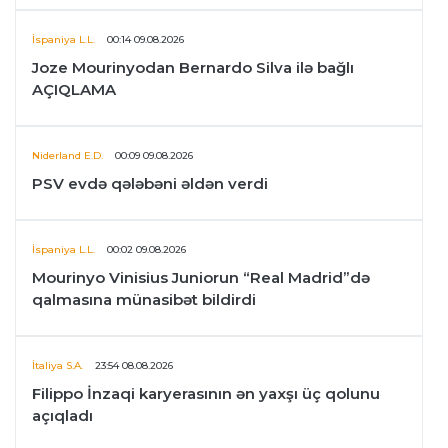
İspaniya L.L.
00:14 09.08.2026
Joze Mourinyodan Bernardo Silva ilə bağlı
AÇIQLAMA
Niderland E.D.
00:09 09.08.2026
PSV evdə qələbəni əldən verdi
İspaniya L.L.
00:02 09.08.2026
Mourinyo Vinisius Juniorun “Real Madrid”də
qalmasına münasibət bildirdi
İtaliya S.A.
23:54 08.08.2026
Filippo İnzaqi karyerasının ən yaxşı üç qolunu
açıqladı