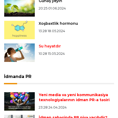
Günəş yeyin
20:25 01.06.2024
Xoşbəxtlik hormonu
13:28 18.05.2024
Su həyatdır
10:28 15.05.2024
İdmanda PR
Yeni media və yeni kommunikasiya
texnologiyalarının idman PR-a təsiri
23:28 24.04.2024
İdman sahəsində PR niyə vacıbdir?