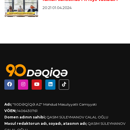
20:21 01.04.2024
Adı;
"90DƏQİQƏ.AZ" Məhdud Məsuliyyətli Cəmiyyəti
VÖEN;
1406430761
Domen adının sahibi;
QASIM SÜLEYMANOV CALAL OĞLU
Məsul redaktorun adı, soyadı, atasının adı;
QASIM SÜLEYMANOV
CALAL OĞLU