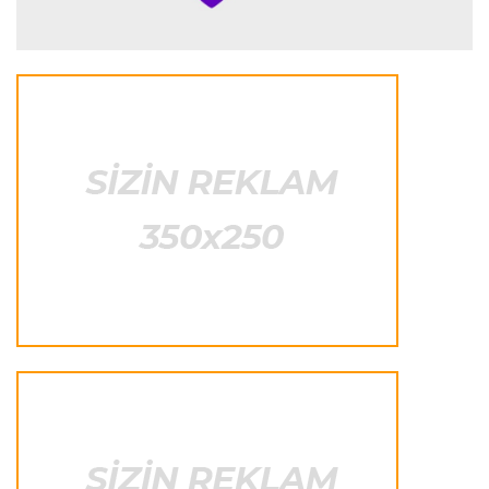
İspaniya L.L.
23:09 08.08.2026
“Real Madrid” “Ferentsvaroş”a qalib gəldi
Fransa L.1
22:50 08.08.2026
PSJ “Mançester Yunayted”lə heç-heçə etdi
Offside
22:40 08.08.2026
Çimərlik voleybolu üzrə ölkə çempionatının
qalibləri müəyyənləşdi
Offside
22:23 08.08.2026
Azərbaycan cüdoçusu Avropa Kubokunda
bürünc medal qazanıb