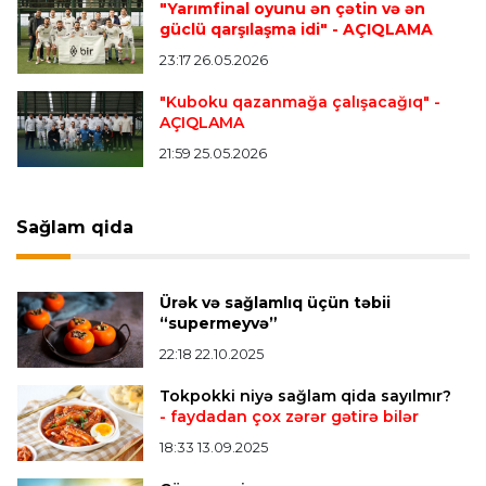
"Yarımfinal oyunu ən çətin və ən
Offside
20:51 08.08.2026
güclü qarşılaşma idi"
- AÇIQLAMA
Kamandan oxatma üzrə ölkə çempionatında
23:17 26.05.2026
finalçılar bəlli oldu
"Kuboku qazanmağa çalışacağıq"
-
AÇIQLAMA
Offside
20:27 08.08.2026
21:59 25.05.2026
Mingəçevirdə “Kürü keçək?! 5” yarışı keçirildi
-
Qaliblər müəyyənləşdi
Sağlam qida
Formula-1
20:24 08.08.2026
Verstappen öz komandasının "Formula 1"də
Ürək və sağlamlıq üçün təbii
iştirak etməyəcəyini açıqladı
“supermeyvə”
22:18 22.10.2025
Bütün xəbərlər >>>
Tokpokki niyə sağlam qida sayılmır?
- faydadan çox zərər gətirə bilər
18:33 13.09.2025