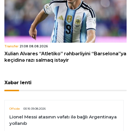
Transfer
21:08 08.08.2026
Xulian Alvares “Atletiko” rəhbərliyini “Barselona”ya
keçidinə razı salmaq istəyir
Xəbər lenti
Offside
00:16 09.08.2026
Lionel Messi atasının vəfatı ilə bağlı Argentinaya
yollanıb