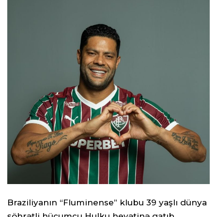
Braziliyanın “Fluminense” klubu 39 yaşlı dünya
şöhrətli hücumçu Hulku heyətinə qatıb.