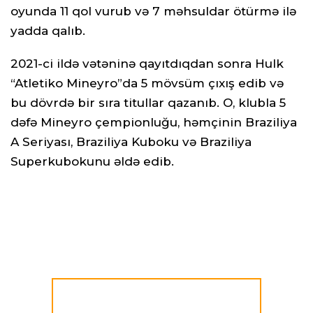
oyunda 11 qol vurub və 7 məhsuldar ötürmə ilə
yadda qalıb.
2021-ci ildə vətəninə qayıtdıqdan sonra Hulk
“Atletiko Mineyro”da 5 mövsüm çıxış edib və
bu dövrdə bir sıra titullar qazanıb. O, klubla 5
dəfə Mineyro çempionluğu, həmçinin Braziliya
A Seriyası, Braziliya Kuboku və Braziliya
Superkubokunu əldə edib.