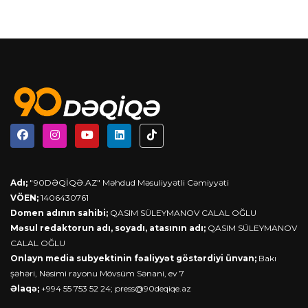
Adı;
"90DƏQİQƏ.AZ" Məhdud Məsuliyyətli Cəmiyyəti
VÖEN;
1406430761
Domen adının sahibi;
QASIM SÜLEYMANOV CALAL OĞLU
Məsul redaktorun adı, soyadı, atasının adı;
QASIM SÜLEYMANOV
CALAL OĞLU
Onlayn media subyektinin fəaliyyət göstərdiyi ünvan;
Bakı
şəhəri, Nəsimi rayonu Mövsüm Sənani, ev 7
Əlaqə;
+994 55 753 52 24;
press@90deqiqe.az