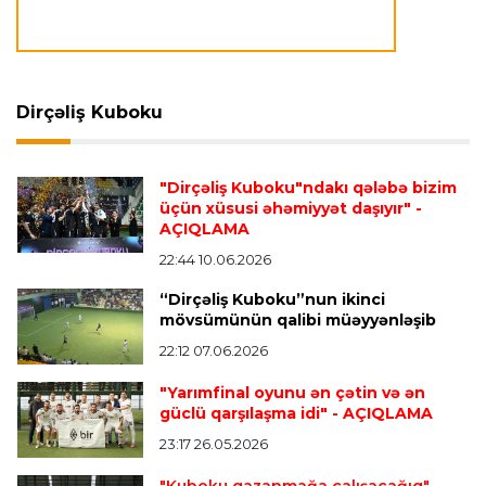
Transfer
23:44 07.08.2026
"Milan" İsmayıl Bennaseri ilə yollarını ayırdı
Dirçəliş Kuboku
Dünya çempionatı
23:40 07.08.2026
"Dirçəliş Kuboku"ndakı qələbə bizim
Meksika və Argentina futbol federasiyalarından
üçün xüsusi əhəmiyyət daşıyır"
-
İnfantinoya dəstək
AÇIQLAMA
22:44 10.06.2026
“Dirçəliş Kuboku”nun ikinci
Formula-1
23:36 07.08.2026
mövsümünün qalibi müəyyənləşib
"Formula 1" pilotlarının 2026-cı il reytinqi
açıqlanıb
22:12 07.06.2026
"Yarımfinal oyunu ən çətin və ən
güclü qarşılaşma idi"
- AÇIQLAMA
Transfer
23:32 07.08.2026
23:17 26.05.2026
"Kristal Pelas" Takehiro Tomiyasunu heyətinə
qatdı