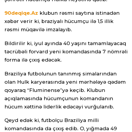
90deqiqe.Az
klubun rəsmi saytına istinadən
xəbər verir ki, braziyalı hücumçu ilə 1,5 illik
rəsmi müqavilə imzalayıb.
Bildirilir ki, iyul ayında 40 yaşını tamamlayacaq
təcrübəli forvard yeni komandasında 7 nömrəli
forma ilə çıxış edəcək.
Braziliya futbolunun tanınmış simalarından
olan Hulk karyerasında yeni mərhələyə qədəm
qoyaraq “Fluminense”yə keçib. Klubun
açıqlamasında hücumçunun komandanın
hücum xəttinə liderlik edəcəyi vurğulanıb.
Qeyd edək ki, futbolçu Braziliya milli
komandasında da çıxış edib. O, yığmada 49