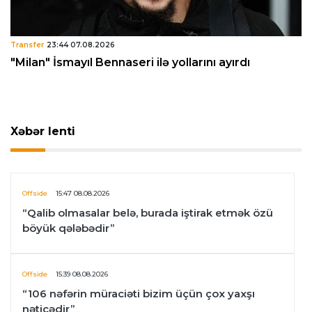
Transfer
23:44 07.08.2026
"Milan" İsmayıl Bennaseri ilə yollarını ayırdı
Xəbər lenti
Offside
15:47 08.08.2026
“Qalib olmasalar belə, burada iştirak etmək özü
böyük qələbədir”
Offside
15:39 08.08.2026
“106 nəfərin müraciəti bizim üçün çox yaxşı
nəticədir”