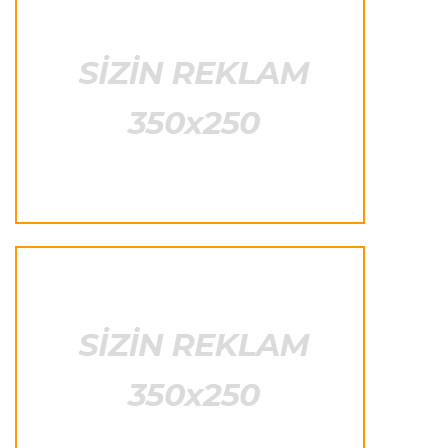
vuruldu
Türkiyə S.L.
00:00 08.08.2026
"Ərzurumspor" Nəriman Axundzadənin
transferini rəsmiləşdirdi
Transfer
23:59 07.08.2026
"Nyukasl" "Marsel"in yarımmüdafiəçisi ilə
maraqlanır
Offside
23:57 07.08.2026
Lamin Yamal Kolumbiyada rep ifa etdi
- VİDEO
Offside
23:47 07.08.2026
Trek velosipedi üzrə Ölkə Kubokunda qaliblər
müəyyənləşdi