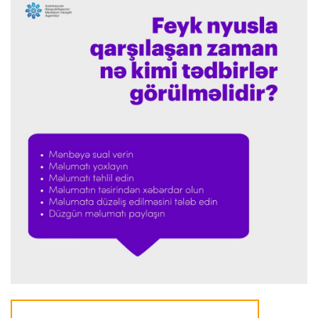
Offside
14:04 08.08.2026
Azərbaycan millisi Avropa çempionatında
növbəti qələbəsini qazandı
Offside
13:54 08.08.2026
"İmişli" Quba Olimpiya İdman Kompleksi ilə
vidalaşdı
Offside
13:45 08.08.2026
Mingəçevirdə “Kürü keçək?!” yarışına start
verildi
Offside
12:30 08.08.2026
Gəncədə beynəlxalq üzgüçülük yarışına yekun