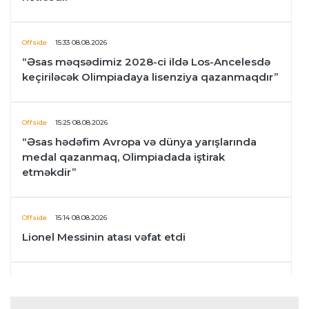
Offside
15:33 08.08.2026
“Əsas məqsədimiz 2028-ci ildə Los-Ancelesdə
keçiriləcək Olimpiadaya lisenziya qazanmaqdır”
Offside
15:25 08.08.2026
“Əsas hədəfim Avropa və dünya yarışlarında
medal qazanmaq, Olimpiadada iştirak
etməkdir”
Offside
15:14 08.08.2026
Lionel Messinin atası vəfat etdi
Offside
14:47 08.08.2026
“Vilyarreal” Bakıda istedadlı futbolçuları seçəcək