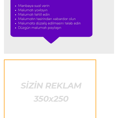
danışıqları davam etdirir
Transfer
17:01 08.08.2026
“Atletiko”nun müdafiəçisi İngiltərə klubuna keçir
İngiltərə P.L.
16:55 08.08.2026
Bruno Qimaraynş “Arsenal”dakı hədəflərini
açıqladı
İspaniya L.L.
16:51 08.08.2026
Simeone Xulian Alvaresin “Atletiko”dakı
gələcəyi ilə bağlı danışıb
Transfer
16:48 08.08.2026
Ferran Torres PSJ-yə keçir