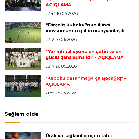
AÇIQLAMA
Offside
15:33 08.08.2026
22:44 10.06.2026
“Əsas məqsədimiz 2028-ci ildə Los-Ancelesdə
“Dirçəliş Kuboku”nun ikinci
keçiriləcək Olimpiadaya lisenziya qazanmaqdır”
mövsümünün qalibi müəyyənləşib
22:12 07.06.2026
Offside
15:25 08.08.2026
"Yarımfinal oyunu ən çətin və ən
“Əsas hədəfim Avropa və dünya yarışlarında
güclü qarşılaşma idi"
- AÇIQLAMA
medal qazanmaq, Olimpiadada iştirak
23:17 26.05.2026
etməkdir”
"Kuboku qazanmağa çalışacağıq"
-
AÇIQLAMA
Offside
15:14 08.08.2026
21:59 25.05.2026
Lionel Messinin atası vəfat etdi
Sağlam qida
Offside
14:47 08.08.2026
“Vilyarreal” Bakıda istedadlı futbolçuları seçəcək
Ürək və sağlamlıq üçün təbii