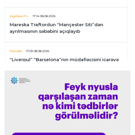
İngiltərə P.L.
17:14 08.08.2026
Mareska Traftordun “Mançester Siti”dən
ayrılmasının səbəbini açıqlayıb
Transfer
17:09 08.08.2026
“Liverpul” “Barselona”nın müdafiəçisini icarəyə
götürür
İngiltərə P.L.
17:05 08.08.2026
“Mançester Siti”nin baş məşqçisi olmaq mənim
üçün böyük imtiyazdır”
Transfer
17:02 08.08.2026
“Fənərbağça” Lukaku üçün “Napoli” ilə