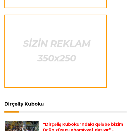
Transfer
16:29 08.08.2026
Bruno Qimaraynşin “Arsenal”a keçidi rəsmiləşdi
Offside
16:14 08.08.2026
“Kamandan oxatmaya marağın artması
sevindirici haldır”
Offside
15:47 08.08.2026
“Qalib olmasalar belə, burada iştirak etmək özü
böyük qələbədir”
Dirçəliş Kuboku
Offside
15:39 08.08.2026
“106 nəfərin müraciəti bizim üçün çox yaxşı
nəticədir”
"Dirçəliş Kuboku"ndakı qələbə bizim
üçün xüsusi əhəmiyyət daşıyır"
-