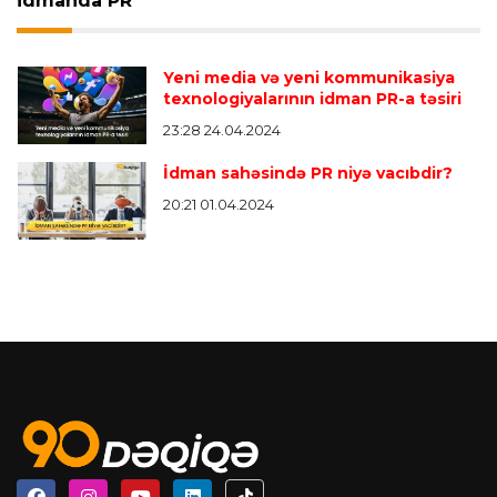
İdmanda PR
Yeni media və yeni kommunikasiya
texnologiyalarının idman PR-a təsiri
23:28 24.04.2024
İdman sahəsində PR niyə vacıbdir?
20:21 01.04.2024