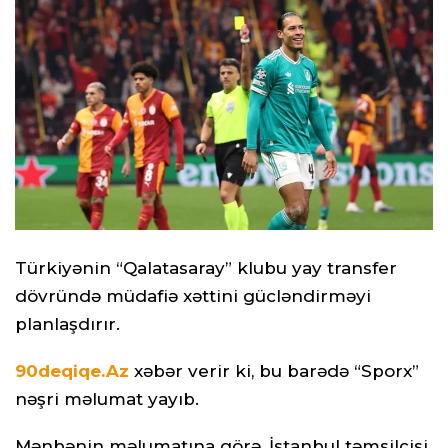
Türkiyənin “Qalatasaray” klubu yay transfer
dövründə müdafiə xəttini gücləndirməyi
planlaşdırır.
90deqiqe.Az
xəbər verir ki, bu barədə “Sporx”
nəşri məlumat yayıb.
Mənbənin məlumatına görə, İstanbul təmsilçisi