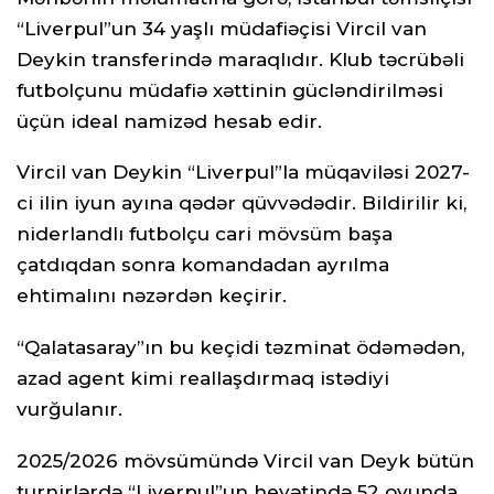
“Liverpul”un 34 yaşlı müdafiəçisi Vircil van
Deykin transferində maraqlıdır. Klub təcrübəli
futbolçunu müdafiə xəttinin gücləndirilməsi
üçün ideal namizəd hesab edir.
Vircil van Deykin “Liverpul”la müqaviləsi 2027-
ci ilin iyun ayına qədər qüvvədədir. Bildirilir ki,
niderlandlı futbolçu cari mövsüm başa
çatdıqdan sonra komandadan ayrılma
ehtimalını nəzərdən keçirir.
“Qalatasaray”ın bu keçidi təzminat ödəmədən,
azad agent kimi reallaşdırmaq istədiyi
vurğulanır.
2025/2026 mövsümündə Vircil van Deyk bütün
turnirlərdə “Liverpul”un heyətində 52 oyunda