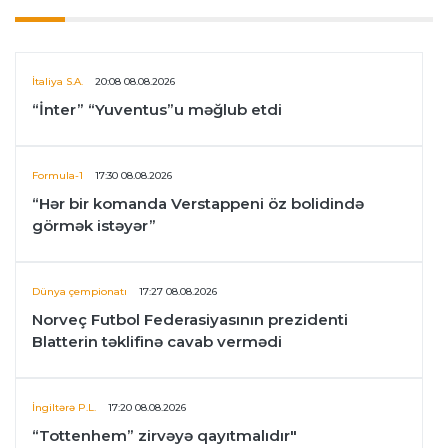
İtaliya S.A.
20:08 08.08.2026
“İnter” “Yuventus”u məğlub etdi
Formula-1
17:30 08.08.2026
“Hər bir komanda Verstappeni öz bolidində
görmək istəyər”
Dünya çempionatı
17:27 08.08.2026
Norveç Futbol Federasiyasının prezidenti
Blatterin təklifinə cavab vermədi
İngiltərə P.L.
17:20 08.08.2026
“Tottenhem” zirvəyə qayıtmalıdır"