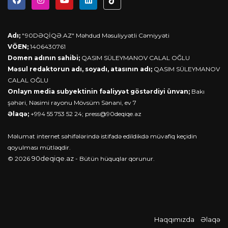
Adı;
"90DƏQİQƏ.AZ" Məhdud Məsuliyyətli Cəmiyyəti
VÖEN;
1406430761
Domen adının sahibi;
QASIM SÜLEYMANOV CALAL OĞLU
Məsul redaktorun adı, soyadı, atasının adı;
QASIM SÜLEYMANOV
CALAL OĞLU
Onlayn media subyektinin fəaliyyət göstərdiyi ünvan;
Bakı
şəhəri, Nəsimi rayonu Mövsüm Sənani, ev 7
Əlaqə;
+994 55 753 52 24;
press@90deqiqe.az
Məlumat internet səhifələrində istifadə edildikdə müvafiq keçidin
qoyulması mütləqdir.
90deqiqe.az
© 2026
- Bütün hüquqlar qorunur.
Haqqımızda
Əlaqə