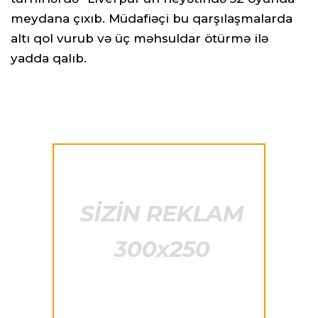
meydana çıxıb. Müdafiəçi bu qarşılaşmalarda
altı qol vurub və üç məhsuldar ötürmə ilə
yadda qalıb.