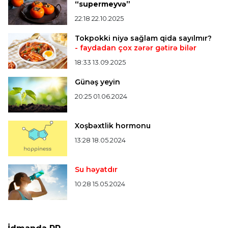
“supermeyvə”
Bütün xəbərlər >>>
22:18 22.10.2025
Tokpokki niyə sağlam qida sayılmır?
- faydadan çox zərər gətirə bilər
18:33 13.09.2025
Günəş yeyin
20:25 01.06.2024
Xoşbəxtlik hormonu
13:28 18.05.2024
Su həyatdır
10:28 15.05.2024