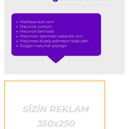
Formula-1
23:23 08.08.2026
“Ferrari”nin məni necə təhlil etdiyini görəndə
şoka düşdüm”
Formula-1
23:18 08.08.2026
“Ferrari”nin sabiq mühəndisi Həmiltonu
Şumaxerlə müqayisə etdi
İspaniya L.L.
23:09 08.08.2026
“Real Madrid” “Ferentsvaroş”a qalib gəldi
Fransa L.1
22:50 08.08.2026
PSJ “Mançester Yunayted”lə heç-heçə etdi