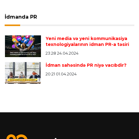
İdmanda PR
Yeni media və yeni kommunikasiya
texnologiyalarının idman PR-a təsiri
23:28 24.04.2024
İdman sahəsində PR niyə vacıbdir?
20:21 01.04.2024