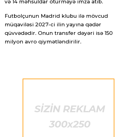
və 14 məhsuldar ötürməyə imza atıb.
Futbolçunun Madrid klubu ilə mövcud
müqaviləsi 2027-ci ilin yayına qədər
qüvvədədir. Onun transfer dəyəri isə 150
milyon avro qiymətləndirilir.