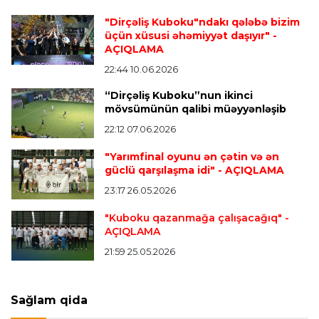
Transfer
21:05 08.08.2026
"Dirçəliş Kuboku"ndakı qələbə bizim
“Atletiko”nun futbolçusu “River Pleyt”ə keçir
üçün xüsusi əhəmiyyət daşıyır"
-
AÇIQLAMA
22:44 10.06.2026
Transfer
20:58 08.08.2026
“Dirçəliş Kuboku”nun ikinci
“Vest Hem” “Tottenhem”in futbolçusunu
mövsümünün qalibi müəyyənləşib
transfer edir
22:12 07.06.2026
"Yarımfinal oyunu ən çətin və ən
Offside
20:51 08.08.2026
güclü qarşılaşma idi"
- AÇIQLAMA
Kamandan oxatma üzrə ölkə çempionatında
23:17 26.05.2026
finalçılar bəlli oldu
"Kuboku qazanmağa çalışacağıq"
-
AÇIQLAMA
Offside
20:27 08.08.2026
21:59 25.05.2026
Mingəçevirdə “Kürü keçək?! 5” yarışı keçirildi
-
Qaliblər müəyyənləşdi
Sağlam qida