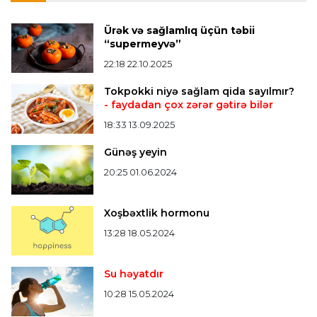
Formula-1
20:24 08.08.2026
Verstappen öz komandasının "Formula 1"də
Ürək və sağlamlıq üçün təbii
iştirak etməyəcəyini açıqladı
“supermeyvə”
22:18 22.10.2025
Bütün xəbərlər >>>
Tokpokki niyə sağlam qida sayılmır?
- faydadan çox zərər gətirə bilər
18:33 13.09.2025
Günəş yeyin
20:25 01.06.2024
Xoşbəxtlik hormonu
13:28 18.05.2024
Su həyatdır
10:28 15.05.2024