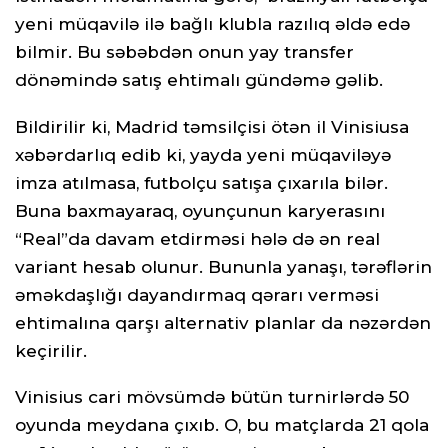
yeni müqavilə ilə bağlı klubla razılıq əldə edə
bilmir. Bu səbəbdən onun yay transfer
dönəmində satış ehtimalı gündəmə gəlib.
Bildirilir ki, Madrid təmsilçisi ötən il Vinisiusa
xəbərdarlıq edib ki, yayda yeni müqaviləyə
imza atılmasa, futbolçu satışa çıxarıla bilər.
Buna baxmayaraq, oyunçunun karyerasını
“Real”da davam etdirməsi hələ də ən real
variant hesab olunur. Bununla yanaşı, tərəflərin
əməkdaşlığı dayandırmaq qərarı verməsi
ehtimalına qarşı alternativ planlar da nəzərdən
keçirilir.
Vinisius cari mövsümdə bütün turnirlərdə 50
oyunda meydana çıxıb. O, bu matçlarda 21 qola