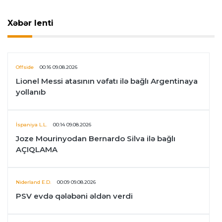
Xəbər lenti
Offside
00:16 09.08.2026
Lionel Messi atasının vəfatı ilə bağlı Argentinaya
yollanıb
İspaniya L.L.
00:14 09.08.2026
Joze Mourinyodan Bernardo Silva ilə bağlı
AÇIQLAMA
Niderland E.D.
00:09 09.08.2026
PSV evdə qələbəni əldən verdi