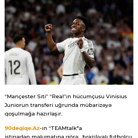
“Mançester Siti” “Real”ın hücumçusu Vinisius
Juniorun transferi uğrunda mübarizəyə
qoşulmağa hazırlaşır.
90deqiqe.Az
-ın “TEAMtalk"a
istinadən məlumatına görə, braziliyalı futbolçu