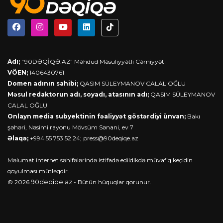
Adı;
"90DƏQİQƏ.AZ" Məhdud Məsuliyyətli Cəmiyyəti
VÖEN;
1406430761
Domen adının sahibi;
QASIM SÜLEYMANOV CALAL OĞLU
Məsul redaktorun adı, soyadı, atasının adı;
QASIM SÜLEYMANOV
CALAL OĞLU
Onlayn media subyektinin fəaliyyət göstərdiyi ünvan;
Bakı
şəhəri, Nəsimi rayonu Mövsüm Sənani, ev 7
Əlaqə;
+994 55 753 52 24;
press@90deqiqe.az
Məlumat internet səhifələrində istifadə edildikdə müvafiq keçidin
qoyulması mütləqdir.
90deqiqe.az
© 2026
- Bütün hüquqlar qorunur.