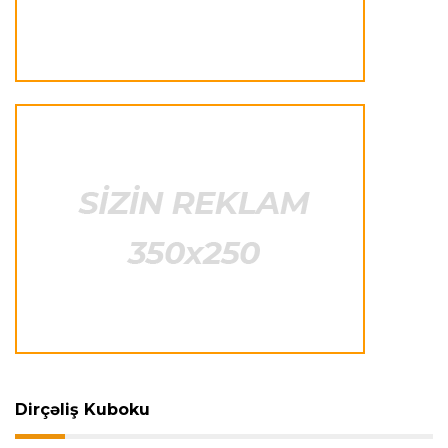
Offside
22:40 08.08.2026
Çimərlik voleybolu üzrə ölkə çempionatının
qalibləri müəyyənləşdi
Offside
22:23 08.08.2026
Azərbaycan cüdoçusu Avropa Kubokunda
bürünc medal qazanıb
Transfer
21:36 08.08.2026
“Barselona”nın sabiq futbolçusu karyerasını
MLS-də davam etdirəcək
Transfer
21:08 08.08.2026
Xulian Alvares “Atletiko” rəhbərliyini
“Barselona”ya keçidinə razı salmaq istəyir
Dirçəliş Kuboku