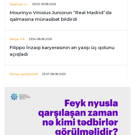
İspaniya L.L.
00:02 09.08.2026
Mourinyo Vinisius Juniorun “Real Madrid”də
qalmasına münasibət bildirdi
İtaliya S.A.
23:54 08.08.2026
Filippo İnzaqi karyerasının ən yaxşı üç qolunu
açıqladı
Dünya çempionatı
23:47 08.08.2026
UEFA İnfantinonun fəaliyyəti ilə bağlı
araşdırmaya başlaya bilər
Offside
23:39 08.08.2026
Donald Trampın oğlu Enes Kanterin WNBA
planını dəstəklədi