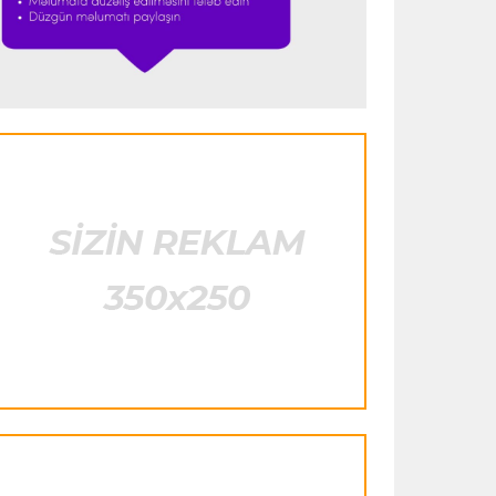
heyətinə qatdı
Formula-1
23:29 07.08.2026
"Antonellinin potensialına heç vaxt
şübhə etməmişəm"
Transfer
23:25 07.08.2026
"Liverpul" Barkola üçün 115 milyon
avroluq təklif hazırlayır
Formula-1
23:22 07.08.2026
"Onun istedadı uşaq yaşlarından bəlli
idi"
Transfer
23:20 07.08.2026