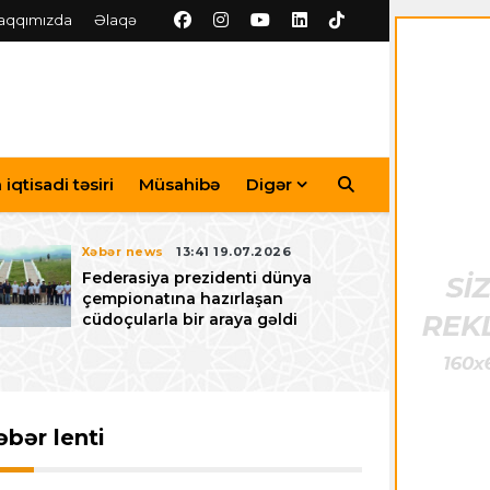
aqqımızda
Əlaqə
iqtisadi təsiri
Müsahibə
Digər
Xəbər news
13:41 19.07.2026
Federasiya prezidenti dünya
çempionatına hazırlaşan
cüdoçularla bir araya gəldi
əbər lenti