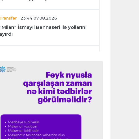
Transfer
23:44 07.08.2026
"Milan" İsmayıl Bennaseri ilə yollarını
ayırdı
Dünya çempionatı
23:40 07.08.2026
Meksika və Argentina futbol
federasiyalarından İnfantinoya dəstək
Formula-1
23:36 07.08.2026
"Formula 1" pilotlarının 2026-cı il
reytinqi açıqlanıb
Transfer
23:32 07.08.2026
"Kristal Pelas" Takehiro Tomiyasunu