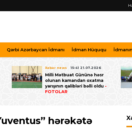
H
Qərbi Azərbaycan İdmanı
İdman Hüququ
İdmanın 
Xəbər news
15:41 21.07.2026
Milli Mətbuat Gününə həsr
ə
olunan kamandan oxatma
yarışının qalibləri bəlli oldu
-
FOTOLAR
X
Yuventus” hərəkətə