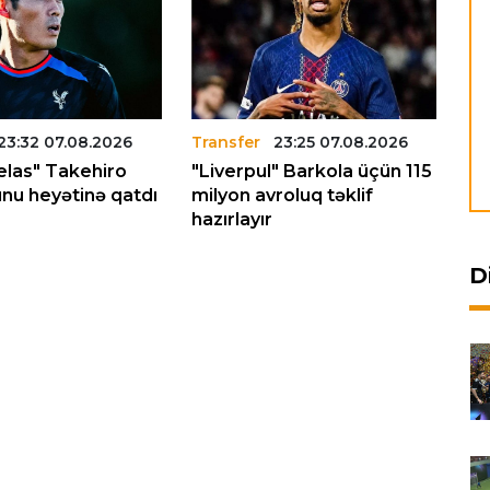
23:32 07.08.2026
Transfer
23:25 07.08.2026
Tr
Pelas" Takehiro
"Liverpul" Barkola üçün 115
"N
nu heyətinə qatdı
milyon avroluq təklif
Yu
hazırlayır
ve
D