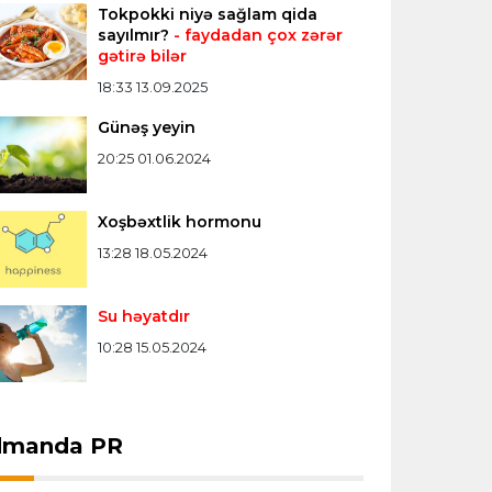
Tokpokki niyə sağlam qida
Misli Premyer liqa
16:52 07.08.2026
sayılmır?
- faydadan çox zərər
gətirə bilər
"Zirə" Namik Ələskərovla yollarını ayırdı
18:33 13.09.2025
Günəş yeyin
Bütün xəbərlər >>>
20:25 01.06.2024
Xoşbəxtlik hormonu
13:28 18.05.2024
Su həyatdır
10:28 15.05.2024
dmanda PR