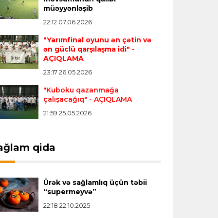
müəyyənləşib
"Real" argentinalı futbolçusunu
"Fiorentina"ya icarəyə göndərdi
22:12 07.06.2026
"Yarımfinal oyunu ən çətin və
ən güclü qarşılaşma idi"
-
Transfer
22:57 07.08.2026
AÇIQLAMA
"Qranada" Zinəddin Zidanın oğlu ilə
23:17 26.05.2026
yollarını ayırdı
"Kuboku qazanmağa
çalışacağıq"
- AÇIQLAMA
Transfer
22:54 07.08.2026
21:59 25.05.2026
"Mançester Siti" argentinalı qapıçını
transfer edir
ağlam qida
Offside
19:46 07.08.2026
Çimərlik voleybolu üzrə ölkə
Ürək və sağlamlıq üçün təbii
çempionatında bürünc medalın sahibi
“supermeyvə”
müəyyənləşdi
22:18 22.10.2025