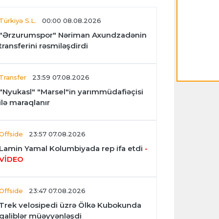
Türkiyə S.L.
00:00 08.08.2026
"Ərzurumspor" Nəriman Axundzadənin
transferini rəsmiləşdirdi
Transfer
23:59 07.08.2026
"Nyukasl" "Marsel"in yarımmüdafiəçisi
ilə maraqlanır
Offside
23:57 07.08.2026
Lamin Yamal Kolumbiyada rep ifa etdi
-
VİDEO
Offside
23:47 07.08.2026
Trek velosipedi üzrə Ölkə Kubokunda
qaliblər müəyyənləşdi