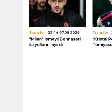
7.08.2026
Transfer
23:44 07.08.2026
Transfer
l"in
"Milan" İsmayıl Bennaseri
"Kristal 
 ilə
ilə yollarını ayırdı
Tomiyasu