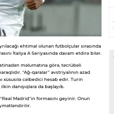
ılacağı ehtimal olunan futbolçular sırasında
sını İtaliya A Seriyasında davam etdirə bilər.
istinadən məlumatına görə, təcrübəli
aqlıdır. “Ağ-qaralar” avstriyalının azad
 xüsusilə cəlbedici hesab edir. Turin
 ilkin danışıqlara da başlayıb.
n “Real Madrid”in formasını geyinir. Onun
ymətləndirilir.