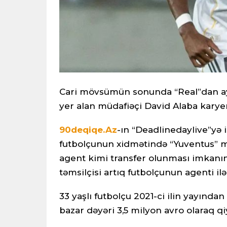
Cari mövsümün sonunda “Real”dan ayr
yer alan müdafiəçi David Alaba karyera
90deqiqe.Az
-ın “Deadlinedaylive”yə 
futbolçunun xidmətində “Yuventus” mar
agent kimi transfer olunması imkanını
təmsilçisi artıq futbolçunun agenti ilə
33 yaşlı futbolçu 2021-ci ilin yayında
bazar dəyəri 3,5 milyon avro olaraq qi