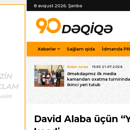
8 avqust 2026. Şənbə
Xəbərlər
Sağlam qida
İdmanda PR
7.07.2026
Xəbər news
15:50 21.07.2026
iyev
Əməkdaşımız ilk media
riləcək U-15
kamandan oxatma turnirind
 festivalı ilə
ikinci yeri tutub
zalayıb
David Alaba üçün “