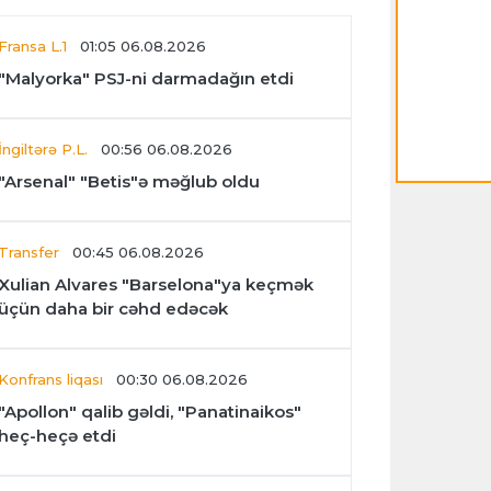
Fransa L.1
01:05 06.08.2026
"Malyorka" PSJ-ni darmadağın etdi
İngiltərə P.L.
00:56 06.08.2026
"Arsenal" "Betis"ə məğlub oldu
Transfer
00:45 06.08.2026
Xulian Alvares "Barselona"ya keçmək
üçün daha bir cəhd edəcək
Konfrans liqası
00:30 06.08.2026
"Apollon" qalib gəldi, "Panatinaikos"
heç-heçə etdi