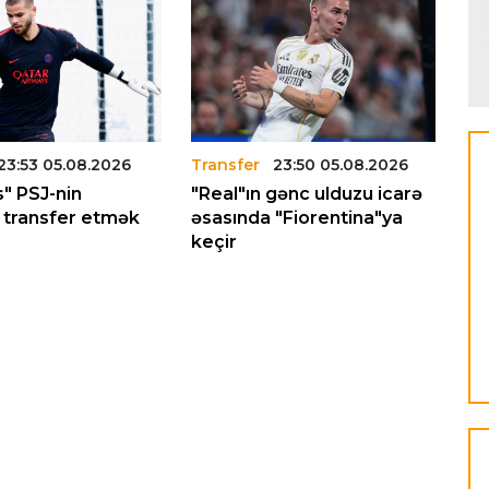
23:53 05.08.2026
Transfer
23:50 05.08.2026
Tr
" PSJ-nin
"Real"ın gənc ulduzu icarə
"A
ı transfer etmək
əsasında "Fiorentina"ya
"A
keçir