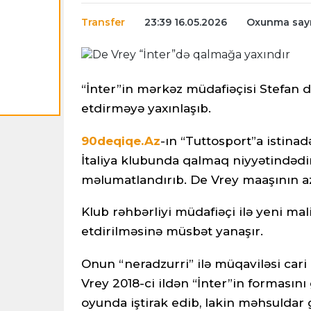
Transfer
23:39 16.05.2026
Oxunma sayı
“İnter”in mərkəz müdafiəçisi Stefan 
etdirməyə yaxınlaşıb.
90deqiqe.Az
-ın “Tuttosport”a istina
İtaliya klubunda qalmaq niyyətindədi
məlumatlandırıb. De Vrey maaşının az
Klub rəhbərliyi müdafiəçi ilə yeni ma
etdirilməsinə müsbət yanaşır.
Onun “neradzurri” ilə müqaviləsi ca
Vrey 2018-ci ildən “İnter”in formasını
oyunda iştirak edib, lakin məhsuldar 