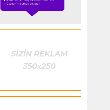
"Ümid edirəm ki, Leau "Milan"da
qalacaq"
Transfer
23:53 05.08.2026
"Yuventus" PSJ-nin qapıçısını transfer
ansfer
23:46 05.08.2026
Transfer
23:31 05.08.2026
etmək istəmədi
tletiko"nun müdafiəçisi
"Nyukasl"ın yeni baş
ston Villa"ya keçir
məşqçisi açıqlandı
Transfer
23:50 05.08.2026
"Real"ın gənc ulduzu icarə əsasında
"Fiorentina"ya keçir
Transfer
23:46 05.08.2026
"Atletiko"nun müdafiəçisi "Aston
Villa"ya keçir