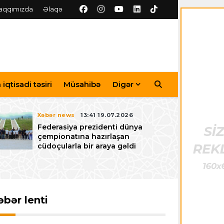
aqqımızda
Əlaqə
iqtisadi təsiri
Müsahibə
Digər
Xəbər news
13:41 19.07.2026
Federasiya prezidenti dünya
çempionatına hazırlaşan
cüdoçularla bir araya gəldi
əbər lenti