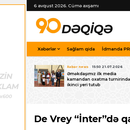
6 avqust 2026. Cümə axşamı
Xəbərlər
Sağlam qida
İdmanda PR
7.07.2026
Xəbər news
15:50 21.07.2026
iyev
Əməkdaşımız ilk media
riləcək U-15
kamandan oxatma turnirind
 festivalı ilə
ikinci yeri tutub
zalayıb
De Vrey “İnter”də q