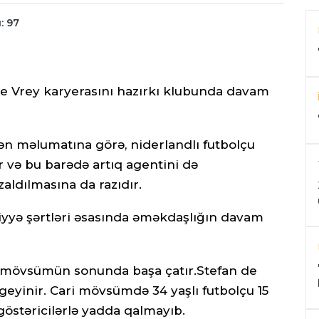
: 97
de Vrey karyerasını hazırkı klubunda davam
dən məlumatına görə, niderlandlı futbolçu
r və bu barədə artıq agentini də
aldılmasına da razıdır.
liyyə şərtləri əsasında əməkdaşlığın davam
ri mövsümün sonunda başa çatır.Stefan de
 geyinir. Cari mövsümdə 34 yaşlı futbolçu 15
göstəricilərlə yadda qalmayıb.