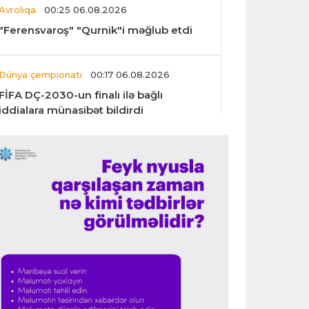
Avroliqa
00:25 06.08.2026
"Ferensvaroş" "Qurnik"i məğlub etdi
Dünya çempionatı
00:17 06.08.2026
FİFA DÇ-2030-un finalı ilə bağlı
iddialara münasibət bildirdi
Transfer
00:06 06.08.2026
"İnter"in müdafiəçisi üç klubu rədd etdi
Çempionlar liqası
00:02 06.08.2026
"Fənərbağça" "Şturm Qrats"ı iki
cavabsız qolla məğlub etdi
İtaliya S.A.
23:59 05.08.2026