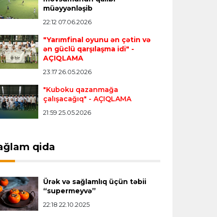
müəyyənləşib
Vinisius "Real Madrid"lə bağlı bütün
22:12 07.06.2026
paylaşımlarını sildi
- FOTO
"Yarımfinal oyunu ən çətin və
ən güclü qarşılaşma idi"
-
Çempionlar liqası
23:13 05.08.2026
AÇIQLAMA
"Sabah" Danimarkadan məğlubiyyətlə
23:17 26.05.2026
qayıdır
"Kuboku qazanmağa
çalışacağıq"
- AÇIQLAMA
Dünya çempionatı
23:11 05.08.2026
21:59 25.05.2026
"İnfantino istefa verməlidir"
ağlam qida
Transfer
22:58 05.08.2026
"Barselona" Kanselunu geri
qaytarmağa yaxındır
Ürək və sağlamlıq üçün təbii
“supermeyvə”
22:18 22.10.2025
Bütün xəbərlər >>>