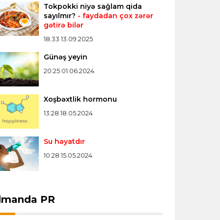
Tokpokki niyə sağlam qida
sayılmır?
- faydadan çox zərər
gətirə bilər
18:33 13.09.2025
Günəş yeyin
20:25 01.06.2024
Xoşbəxtlik hormonu
13:28 18.05.2024
Su həyatdır
10:28 15.05.2024
dmanda PR