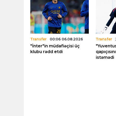
6.08.2026
Transfer
00:06 06.08.2026
Transfer
"İnter"in müdafiəçisi üç
"Yuventus
keçmək
klubu rədd etdi
qapıçısın
əhd edəcək
istəmədi