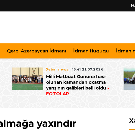
H
Qərbi Azərbaycan İdmanı
İdman Hüququ
İdmanın 
Xəbər news
15:41 21.07.2026
Milli Mətbuat Gününə həsr
ə
olunan kamandan oxatma
yarışının qalibləri bəlli oldu
-
FOTOLAR
X
almağa yaxındır