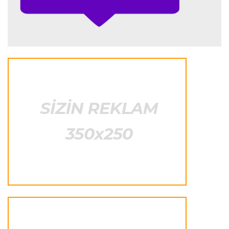
Offside
15:47 08.08.2026
“Qalib olmasalar belə, burada iştirak etmək özü
böyük qələbədir”
Offside
15:39 08.08.2026
“106 nəfərin müraciəti bizim üçün çox yaxşı
nəticədir”
Offside
15:33 08.08.2026
“Əsas məqsədimiz 2028-ci ildə Los-Ancelesdə
keçiriləcək Olimpiadaya lisenziya qazanmaqdır”
Offside
15:25 08.08.2026
“Əsas hədəfim Avropa və dünya yarışlarında