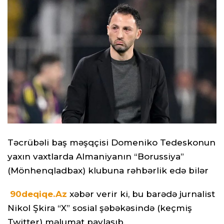
Təcrübəli baş məşqçisi Domeniko Tedeskonun
yaxın vaxtlarda Almaniyanın “Borussiya”
(Mönhenqladbax) klubuna rəhbərlik edə bilər
90deqiqe.Az
xəbər verir ki, bu barədə jurnalist
Nikol Şkira “X” sosial şəbəkəsində (keçmiş
Twitter) məlumat paylaşıb.