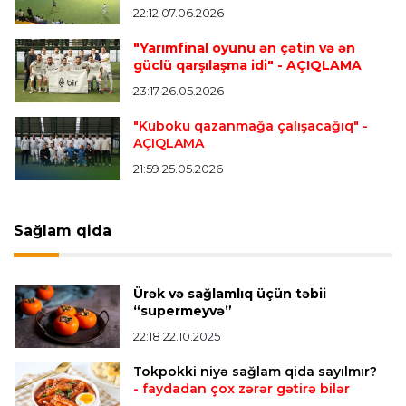
22:12 07.06.2026
"Yarımfinal oyunu ən çətin və ən
Offside
13:45 08.08.2026
güclü qarşılaşma idi"
- AÇIQLAMA
Mingəçevirdə “Kürü keçək?!” yarışına start
23:17 26.05.2026
verildi
"Kuboku qazanmağa çalışacağıq"
-
AÇIQLAMA
Offside
12:30 08.08.2026
21:59 25.05.2026
Gəncədə beynəlxalq üzgüçülük yarışına yekun
vuruldu
Sağlam qida
Türkiyə S.L.
00:00 08.08.2026
"Ərzurumspor" Nəriman Axundzadənin
Ürək və sağlamlıq üçün təbii
transferini rəsmiləşdirdi
“supermeyvə”
22:18 22.10.2025
Bütün xəbərlər >>>
Tokpokki niyə sağlam qida sayılmır?
- faydadan çox zərər gətirə bilər