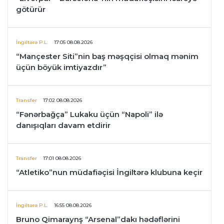
götürür
İngiltərə P.L.
17:05 08.08.2026
“Mançester Siti”nin baş məşqçisi olmaq mənim
üçün böyük imtiyazdır”
Transfer
17:02 08.08.2026
“Fənərbağça” Lukaku üçün “Napoli” ilə
danışıqları davam etdirir
Transfer
17:01 08.08.2026
“Atletiko”nun müdafiəçisi İngiltərə klubuna keçir
İngiltərə P.L.
16:55 08.08.2026
Bruno Qimaraynş “Arsenal”dakı hədəflərini