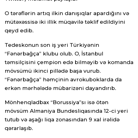
O tərəflərin artıq ilkin danışıqlar apardığını və
mütəxəssisə iki illik müqavilə təklif edildiyini
qeyd edib.
Tedeskonun son iş yeri Türkiyənin
“Fənərbağça” klubu olub. O, İstanbul
təmsilçisini çempion edə bilməyib və komanda
mövsümü ikinci pillədə başa vurub.
“Fənərbağça” həmçinin avrokuboklarda da
erkən mərhələdə mübarizəni dayandırıb.
Mönhenqladbax “Borussiya”sı isə ötən
mövsüm Almaniya Bundesliqasında 12-ci yeri
tutub və aşağı liqa zonasından 9 xal irəlidə
qərarlaşıb.