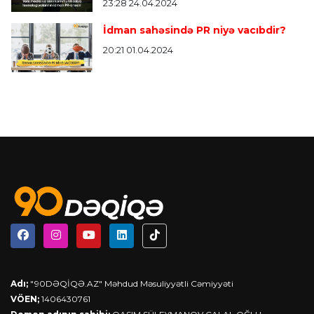
23:28 24.04.2024
İdman sahəsində PR niyə vacıbdir?
20:21 01.04.2024
Adı;
"90DƏQİQƏ.AZ" Məhdud Məsuliyyətli Cəmiyyəti
VÖEN;
1406430761