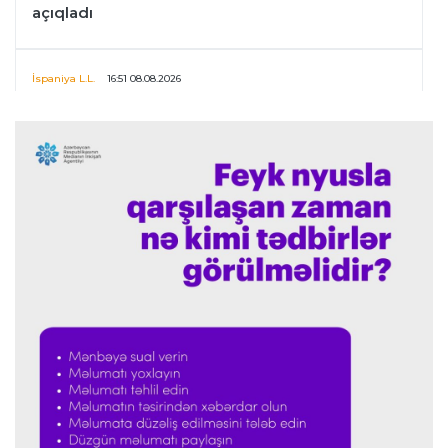
açıqladı
İspaniya L.L.
16:51 08.08.2026
Simeone Xulian Alvaresin “Atletiko”dakı
gələcəyi ilə bağlı danışıb
Transfer
16:48 08.08.2026
Ferran Torres PSJ-yə keçir
Transfer
16:29 08.08.2026
Bruno Qimaraynşin “Arsenal”a keçidi rəsmiləşdi
Offside
16:14 08.08.2026
“Kamandan oxatmaya marağın artması
sevindirici haldır”