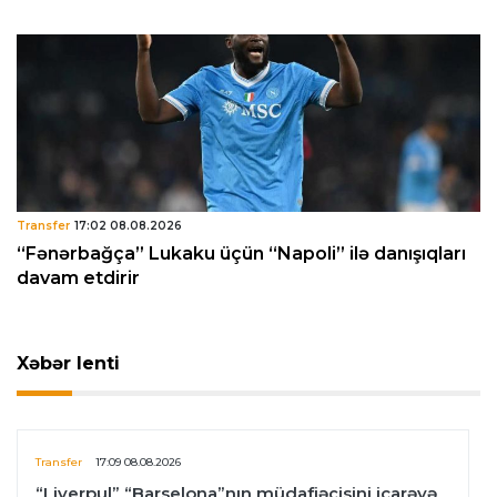
Transfer
17:02 08.08.2026
“Fənərbağça” Lukaku üçün “Napoli” ilə danışıqları
davam etdirir
Xəbər lenti
Transfer
17:09 08.08.2026
“Liverpul” “Barselona”nın müdafiəçisini icarəyə