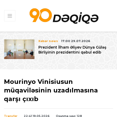
Xəbər news
17:00 29.07.2026
Prezident İlham Əliyev Dünya Güləş
Birliyinin prezidentini qəbul edib
Mourinyo Vinisiusun
müqaviləsinin uzadılmasına
qarşı çıxıb
Transfer
22:41 19.05.2026
Oxunma sayı: 128