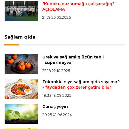
edir
"Kuboku qazanmağa çalışacağıq"
-
AÇIQLAMA
21:59 25.05.2026
Offside
19:46 07.08.2026
Çimərlik voleybolu üzrə ölkə çempionatında
bürünc medalın sahibi müəyyənləşdi
Sağlam qida
Misli Premyer liqa
16:52 07.08.2026
Ürək və sağlamlıq üçün təbii
"Zirə" Namik Ələskərovla yollarını ayırdı
“supermeyvə”
22:18 22.10.2025
Bütün xəbərlər >>>
Tokpokki niyə sağlam qida sayılmır?
- faydadan çox zərər gətirə bilər
18:33 13.09.2025
Günəş yeyin
20:25 01.06.2024