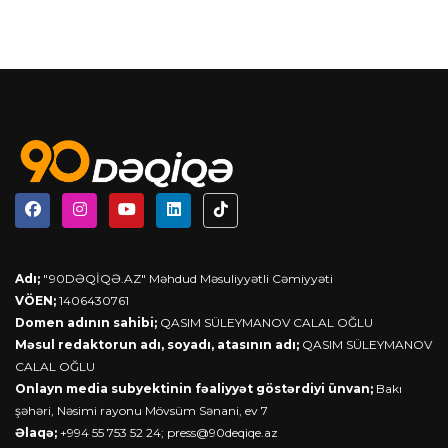
Adı;
"90DƏQİQƏ.AZ" Məhdud Məsuliyyətli Cəmiyyəti
VÖEN;
1406430761
Domen adının sahibi;
QASIM SÜLEYMANOV CALAL OĞLU
Məsul redaktorun adı, soyadı, atasının adı;
QASIM SÜLEYMANOV
CALAL OĞLU
Onlayn media subyektinin fəaliyyət göstərdiyi ünvan;
Bakı
şəhəri, Nəsimi rayonu Mövsüm Sənani, ev 7
Əlaqə;
+994 55 753 52 24;
press@90deqiqe.az