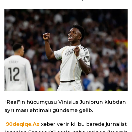
“Real”ın hücumçusu Vinisius Juniorun klubdan
ayrılması ehtimalı gündəmə gəlib.
90deqiqe.Az
xəbər verir ki, bu barədə jurnalist