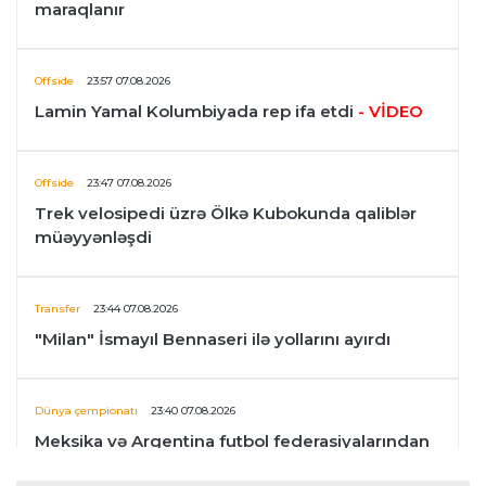
maraqlanır
Offside
23:57 07.08.2026
Lamin Yamal Kolumbiyada rep ifa etdi
- VİDEO
Offside
23:47 07.08.2026
Trek velosipedi üzrə Ölkə Kubokunda qaliblər
müəyyənləşdi
Transfer
23:44 07.08.2026
"Milan" İsmayıl Bennaseri ilə yollarını ayırdı
Dünya çempionatı
23:40 07.08.2026
Meksika və Argentina futbol federasiyalarından
İnfantinoya dəstək