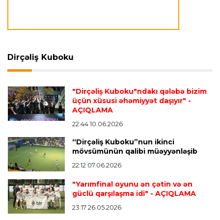
Transfer
23:09 07.08.2026
"Milan" Leandro Paredesi transfer etməyə
hazırlaşır
Dirçəliş Kuboku
Transfer
23:05 07.08.2026
"Dirçəliş Kuboku"ndakı qələbə bizim
"Real" argentinalı futbolçusunu "Fiorentina"ya
üçün xüsusi əhəmiyyət daşıyır"
-
icarəyə göndərdi
AÇIQLAMA
22:44 10.06.2026
“Dirçəliş Kuboku”nun ikinci
Transfer
22:57 07.08.2026
mövsümünün qalibi müəyyənləşib
"Qranada" Zinəddin Zidanın oğlu ilə yollarını
ayırdı
22:12 07.06.2026
"Yarımfinal oyunu ən çətin və ən
güclü qarşılaşma idi"
- AÇIQLAMA
Transfer
22:54 07.08.2026
23:17 26.05.2026
"Mançester Siti" argentinalı qapıçını transfer