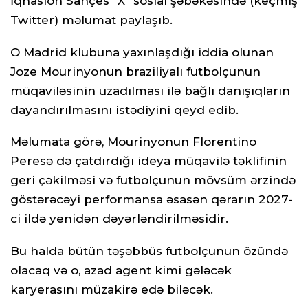
İqnasion Sançes “X” sosial şəbəkəsində (keçmiş
Twitter) məlumat paylaşıb.
O Madrid klubuna yaxınlaşdığı iddia olunan
Joze Mourinyonun braziliyalı futbolçunun
müqaviləsinin uzadılması ilə bağlı danışıqların
dayandırılmasını istədiyini qeyd edib.
Məlumata görə, Mourinyonun Florentino
Peresə də çatdırdığı ideya müqavilə təklifinin
geri çəkilməsi və futbolçunun mövsüm ərzində
göstərəcəyi performansa əsasən qərarın 2027-
ci ildə yenidən dəyərləndirilməsidir.
Bu halda bütün təşəbbüs futbolçunun özündə
olacaq və o, azad agent kimi gələcək
karyerasını müzakirə edə biləcək.