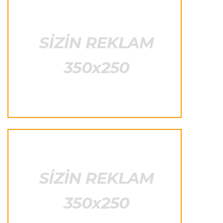
Formula-1
23:22 07.08.2026
"Onun istedadı uşaq yaşlarından bəlli idi"
Transfer
23:20 07.08.2026
"Nyukasl" "Mançester Yunayted"ə rədd cavabı
verdi
İtaliya S.A.
23:15 07.08.2026
"İnter"ə qarşı oyun komandamızın xarakterini
göstərəcək"
Transfer
23:12 07.08.2026
Lukaku ilə "Monako" arasında danışıqlar
aparılmır