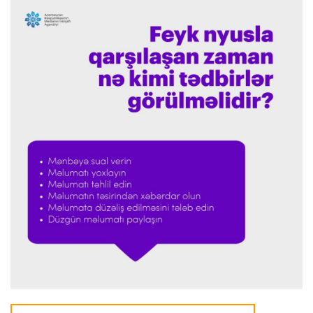
Formula-1
23:36 07.08.2026
"Formula 1" pilotlarının 2026-cı il reytinqi
açıqlanıb
Transfer
23:32 07.08.2026
"Kristal Pelas" Takehiro Tomiyasunu heyətinə
qatdı
Formula-1
23:29 07.08.2026
"Antonellinin potensialına heç vaxt şübhə
etməmişəm"
Transfer
23:25 07.08.2026
"Liverpul" Barkola üçün 115 milyon avroluq təklif
hazırlayır