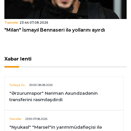
Transfer
23:44 07.08.2026
"Milan" İsmayıl Bennaseri ilə yollarını ayırdı
Xəbər lenti
Türkiyə S.L.
00:00 08.08.2026
"Ərzurumspor" Nəriman Axundzadənin
transferini rəsmiləşdirdi
Transfer
23:59 07.08.2026
"Nyukasl" "Marsel"in yarımmüdafiəçisi ilə