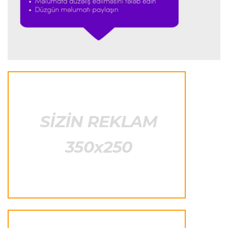
Formula-1
23:44 06.08.2026
"Antonelli mövsümün ən yaxşı pilotlarından
biridir"
Formula-1
23:41 06.08.2026
"Bu il mənim üçün cəngəllikdə sağ qalmağa
bənzəyir"
Transfer
23:38 06.08.2026
"Barselona" Rodri üçün 60 milyon avro
ödəyəcək
Avroliqa
23:33 06.08.2026
Avropa Liqasının oyununda qeyri-adi hadisə
-