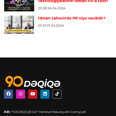
texnologiyalarının idman PR-a təsiri
23:28 24.04.2024
İdman sahəsində PR niyə vacıbdir?
20:21 01.04.2024
Adı;
"90DƏQİQƏ.AZ" Məhdud Məsuliyyətli Cəmiyyəti