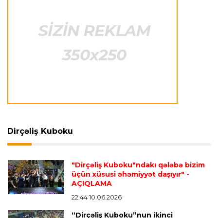
qarşılaşma su basmasına görə dayandırıldı
İtaliya S.A.
23:27 06.08.2026
Neapolda Maradonanın adını daşıyan yeni
stadion tikiləcək
Avroliqa
23:23 06.08.2026
"Reyncers" uduzdu, ÇSKA-dan inamlı qələbə
Dirçəliş Kuboku
Transfer
23:18 06.08.2026
"Lids" tarixinin ən bahalı transferini reallaşdırdı
"Dirçəliş Kuboku"ndakı qələbə bizim
üçün xüsusi əhəmiyyət daşıyır"
-
AÇIQLAMA
İngiltərə P.L.
23:14 06.08.2026
Alexandre Pato İngiltərə klubunun prezidenti
22:44 10.06.2026
olacaq
“Dirçəliş Kuboku”nun ikinci