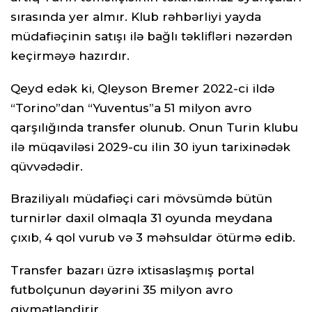
sırasında yer almır. Klub rəhbərliyi yayda
müdafiəçinin satışı ilə bağlı təklifləri nəzərdən
keçirməyə hazırdır.
Qeyd edək ki, Qleyson Bremer 2022-ci ildə
“Torino”dan “Yuventus”a 51 milyon avro
qarşılığında transfer olunub. Onun Turin klubu
ilə müqaviləsi 2029-cu ilin 30 iyun tarixinədək
qüvvədədir.
Braziliyalı müdafiəçi cari mövsümdə bütün
turnirlər daxil olmaqla 31 oyunda meydana
çıxıb, 4 qol vurub və 3 məhsuldar ötürmə edib.
Transfer bazarı üzrə ixtisaslaşmış portal
futbolçunun dəyərini 35 milyon avro
qiymətləndirir.