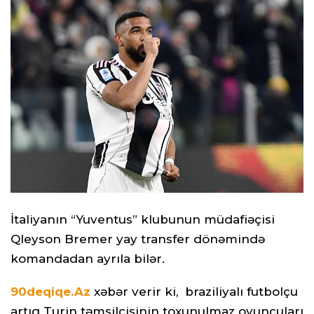
İtaliyanın “Yuventus” klubunun müdafiəçisi
Qleyson Bremer yay transfer dönəmində
komandadan ayrıla bilər.
90deqiqe.Az
xəbər verir ki, braziliyalı futbolçu
artıq Turin təmsilçisinin toxunulmaz oyunçuları