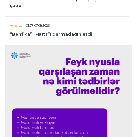
çatıb
Avroliqa
01:27 07.08.2026
“Benfika” “Harts”ı darmadağın etdi
İspaniya L.L.
01:23 07.08.2026
"Barselona" Mərakeş klubuna qarşı keçirilməsi
planlaşdırılan yoldaşlıq oyununu ləğv etdi
Dünya çempionatı
23:59 06.08.2026
"Prezident səlahiyyətlərindən sui-istifadə edib"
-
FIFPRO-dan İnfantinoya sərt ittiham
Formula-1
23:51 06.08.2026
"Antonelli çox etibarlı pilota çevrilib"