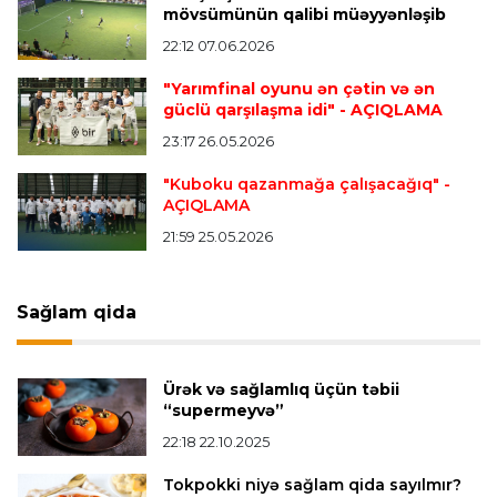
mövsümünün qalibi müəyyənləşib
22:12 07.06.2026
Transfer
23:08 06.08.2026
"Qalatasaray" Leaunun alternativini "Arsenal"da
"Yarımfinal oyunu ən çətin və ən
tapdı
güclü qarşılaşma idi"
- AÇIQLAMA
23:17 26.05.2026
Offside
23:04 06.08.2026
"Kuboku qazanmağa çalışacağıq"
-
AÇIQLAMA
Çimərlik voleybolu üzrə ölkə çempionatında
finalçılar müəyyənləşdi
21:59 25.05.2026
Konfrans liqası
23:03 06.08.2026
Sağlam qida
"Qarabağ" "Dinamo"ya minimal hesabla uduzdu
Ürək və sağlamlıq üçün təbii
Bütün xəbərlər >>>
“supermeyvə”
22:18 22.10.2025
Tokpokki niyə sağlam qida sayılmır?