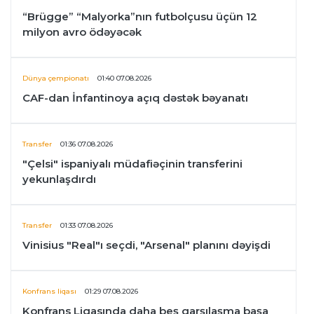
“Brügge” “Malyorka”nın futbolçusu üçün 12
milyon avro ödəyəcək
Dünya çempionatı
01:40 07.08.2026
CAF-dan İnfantinoya açıq dəstək bəyanatı
Transfer
01:36 07.08.2026
"Çelsi" ispaniyalı müdafiəçinin transferini
yekunlaşdırdı
Transfer
01:33 07.08.2026
Vinisius "Real"ı seçdi, "Arsenal" planını dəyişdi
Konfrans liqası
01:29 07.08.2026
Konfrans Liqasında daha beş qarşılaşma başa