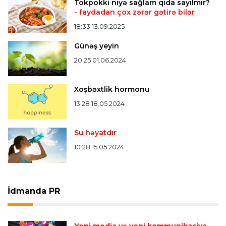
Tokpokki niyə sağlam qida sayılmır?
- faydadan çox zərər gətirə bilər
18:33 13.09.2025
Günəş yeyin
20:25 01.06.2024
Xoşbəxtlik hormonu
13:28 18.05.2024
Su həyatdır
10:28 15.05.2024
İdmanda PR