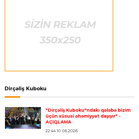
Transfer
23:31 05.08.2026
"Nyukasl"ın yeni baş məşqçisi açıqlandı
Formula-1
23:26 05.08.2026
Helmut Markoya "Red Bull"dan ayrıldığı üçün 8
milyon avro ödənilib
Formula-1
23:22 05.08.2026
FİA rəsmisi "Formula 1" pilotlarının narazılığına
Dirçəliş Kuboku
cavab verdi
"Dirçəliş Kuboku"ndakı qələbə bizim
İspaniya L.L.
23:17 05.08.2026
üçün xüsusi əhəmiyyət daşıyır"
-
AÇIQLAMA
Vinisius "Real Madrid"lə bağlı bütün
paylaşımlarını sildi
- FOTO
22:44 10.06.2026