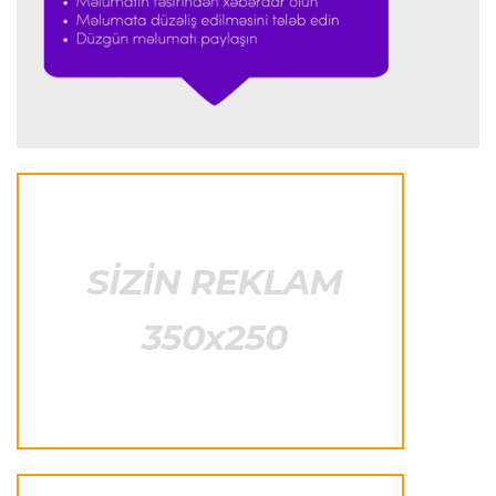
Transfer
23:53 05.08.2026
"Yuventus" PSJ-nin qapıçısını transfer etmək
istəmədi
Transfer
23:50 05.08.2026
"Real"ın gənc ulduzu icarə əsasında
"Fiorentina"ya keçir
Transfer
23:46 05.08.2026
"Atletiko"nun müdafiəçisi "Aston Villa"ya keçir
Formula-1
23:35 05.08.2026
"Maklaren" Verstappen üçün komandadakı
balansı pozmamalıdır"