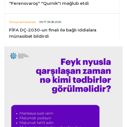
"Ferensvaroş" "Qurnik"i məğlub etdi
Dünya çempionatı
00:17 06.08.2026
FİFA DÇ-2030-un finalı ilə bağlı iddialara
münasibət bildirdi
Transfer
00:06 06.08.2026
"İnter"in müdafiəçisi üç klubu rədd etdi
Çempionlar liqası
00:02 06.08.2026
"Fənərbağça" "Şturm Qrats"ı iki cavabsız qolla
məğlub etdi
İtaliya S.A.
23:59 05.08.2026
"Ümid edirəm ki, Leau "Milan"da qalacaq"