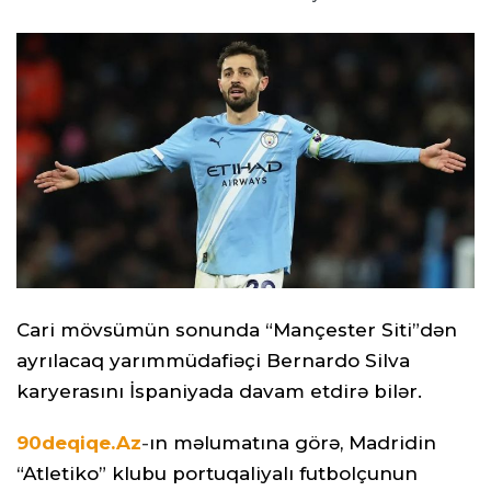
Cari mövsümün sonunda “Mançester Siti”dən
ayrılacaq yarımmüdafiəçi Bernardo Silva
karyerasını İspaniyada davam etdirə bilər.
90deqiqe.Az
-
ın məlumatına görə, Madridin
“Atletiko” klubu portuqaliyalı futbolçunun