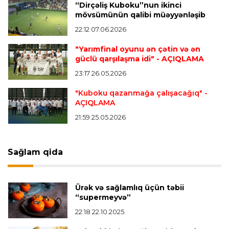
“Dirçəliş Kuboku”nun ikinci
mövsümünün qalibi müəyyənləşib
Çempionlar liqası
23:13 05.08.2026
22:12 07.06.2026
"Sabah" Danimarkadan məğlubiyyətlə qayıdır
"Yarımfinal oyunu ən çətin və ən
güclü qarşılaşma idi"
- AÇIQLAMA
Dünya çempionatı
23:11 05.08.2026
23:17 26.05.2026
"İnfantino istefa verməlidir"
"Kuboku qazanmağa çalışacağıq"
-
AÇIQLAMA
Transfer
22:58 05.08.2026
21:59 25.05.2026
"Barselona" Kanselunu geri qaytarmağa
yaxındır
Sağlam qida
Bütün xəbərlər >>>
Ürək və sağlamlıq üçün təbii
“supermeyvə”
22:18 22.10.2025