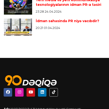
Yeni media və yeni kommunikasiya
texnologiyalarının idman PR-a təsiri
23:28 24.04.2024
İdman sahəsində PR niyə vacıbdir?
20:21 01.04.2024
Adı;
"90DƏQİQƏ.AZ" Məhdud Məsuliyyətli Cəmiyyəti