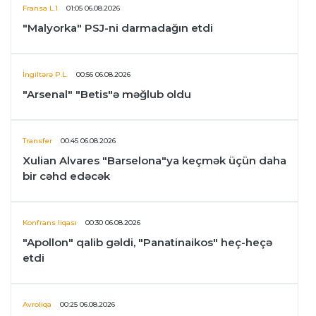
Fransa L.1
01:05 06.08.2026
"Malyorka" PSJ-ni darmadağın etdi
İngiltərə P.L.
00:56 06.08.2026
"Arsenal" "Betis"ə məğlub oldu
Transfer
00:45 06.08.2026
Xulian Alvares "Barselona"ya keçmək üçün daha
bir cəhd edəcək
Konfrans liqası
00:30 06.08.2026
"Apollon" qalib gəldi, "Panatinaikos" heç-heçə
etdi
Avroliqa
00:25 06.08.2026