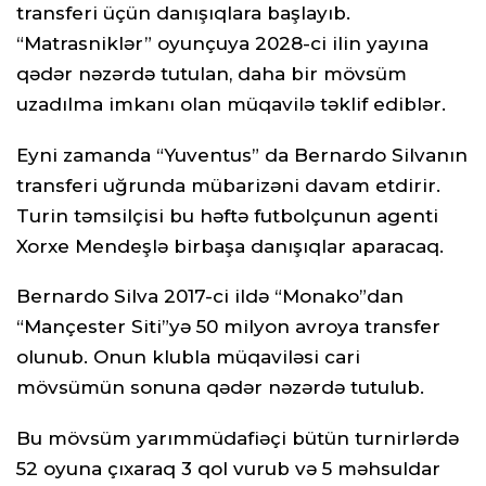
transferi üçün danışıqlara başlayıb.
“Matrasniklər” oyunçuya 2028-ci ilin yayına
qədər nəzərdə tutulan, daha bir mövsüm
uzadılma imkanı olan müqavilə təklif ediblər.
Eyni zamanda “Yuventus” da Bernardo Silvanın
transferi uğrunda mübarizəni davam etdirir.
Turin təmsilçisi bu həftə futbolçunun agenti
Xorxe Mendeşlə birbaşa danışıqlar aparacaq.
Bernardo Silva 2017-ci ildə “Monako”dan
“Mançester Siti”yə 50 milyon avroya transfer
olunub. Onun klubla müqaviləsi cari
mövsümün sonuna qədər nəzərdə tutulub.
Bu mövsüm yarımmüdafiəçi bütün turnirlərdə
52 oyuna çıxaraq 3 qol vurub və 5 məhsuldar