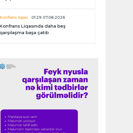
Konfrans liqası
01:29 07.08.2026
Konfrans Liqasında daha beş
qarşılaşma başa çatıb
Avroliqa
01:27 07.08.2026
“Benfika” “Harts”ı darmadağın etdi
İspaniya L.L.
01:23 07.08.2026
"Barselona" Mərakeş klubuna qarşı
keçirilməsi planlaşdırılan yoldaşlıq
oyununu ləğv etdi
Dünya çempionatı
23:59 06.08.2026
"Prezident səlahiyyətlərindən sui-