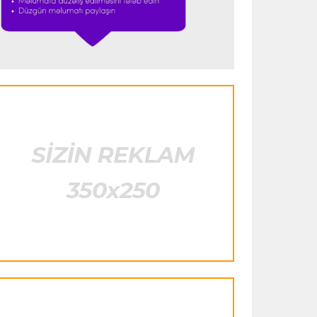
istifadə edib"
- FIFPRO-dan İnfantinoya
sərt ittiham
Formula-1
23:51 06.08.2026
"Antonelli çox etibarlı pilota çevrilib"
Formula-1
23:44 06.08.2026
"Antonelli mövsümün ən yaxşı
pilotlarından biridir"
Formula-1
23:41 06.08.2026
"Bu il mənim üçün cəngəllikdə sağ
qalmağa bənzəyir"
Transfer
23:38 06.08.2026