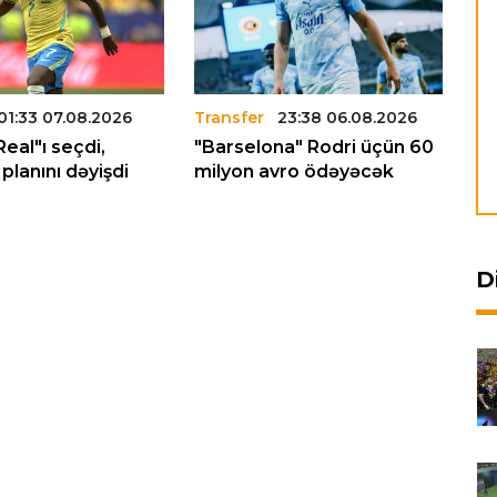
01:33 07.08.2026
Transfer
23:38 06.08.2026
Tr
Real"ı seçdi,
"Barselona" Rodri üçün 60
"L
planını dəyişdi
milyon avro ödəyəcək
tr
D