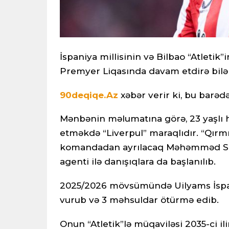
İspaniya millisinin və Bilbao “Atletik”
Premyer Liqasında davam etdirə bilə
90deqiqe.Az
xəbər verir ki, bu barəd
Mənbənin məlumatına görə, 23 yaşlı 
etməkdə “Liverpul” maraqlıdır. “Qı
komandadan ayrılacaq Məhəmməd Sala
agenti ilə danışıqlara da başlanılıb.
2025/2026 mövsümündə Uilyams İspan
vurub və 3 məhsuldar ötürmə edib.
Onun “Atletik”lə müqaviləsi 2035-ci i