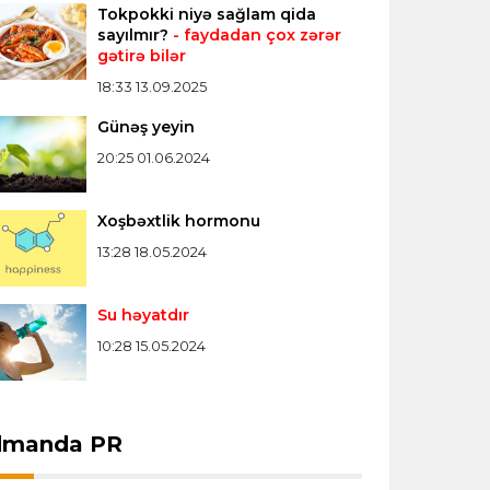
Tokpokki niyə sağlam qida
Konfrans liqası
23:03 06.08.2026
sayılmır?
- faydadan çox zərər
gətirə bilər
"Qarabağ" "Dinamo"ya minimal
hesabla uduzdu
18:33 13.09.2025
Günəş yeyin
Bütün xəbərlər >>>
20:25 01.06.2024
Xoşbəxtlik hormonu
13:28 18.05.2024
Su həyatdır
10:28 15.05.2024
dmanda PR