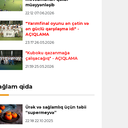
Transfer
23:18 06.08.2026
müəyyənləşib
"Lids" tarixinin ən bahalı transferini
22:12 07.06.2026
reallaşdırdı
"Yarımfinal oyunu ən çətin və
ən güclü qarşılaşma idi"
-
AÇIQLAMA
İngiltərə P.L.
23:14 06.08.2026
23:17 26.05.2026
Alexandre Pato İngiltərə klubunun
prezidenti olacaq
"Kuboku qazanmağa
çalışacağıq"
- AÇIQLAMA
21:59 25.05.2026
Transfer
23:08 06.08.2026
"Qalatasaray" Leaunun alternativini
"Arsenal"da tapdı
ağlam qida
Offside
23:04 06.08.2026
Ürək və sağlamlıq üçün təbii
Çimərlik voleybolu üzrə ölkə
“supermeyvə”
çempionatında finalçılar müəyyənləşdi
22:18 22.10.2025