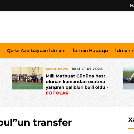
H
Qərbi Azərbaycan İdmanı
İdman Hüququ
İdmanın 
Xəbər news
15:41 21.07.2026
Milli Mətbuat Gününə həsr
ə
olunan kamandan oxatma
yarışının qalibləri bəlli oldu
-
FOTOLAR
X
pul”un transfer