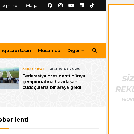
aqqımızda
Əlaqə
iqtisadi təsiri
Müsahibə
Digər
Xəbər news
13:41 19.07.2026
Federasiya prezidenti dünya
çempionatına hazırlaşan
cüdoçularla bir araya gəldi
əbər lenti