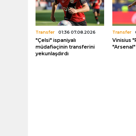
.08.2026
Transfer
01:36 07.08.2026
Transfer
rka”nın
"Çelsi" ispaniyalı
Vinisius "
12 milyon
müdafiəçinin transferini
"Arsenal" 
yekunlaşdırdı