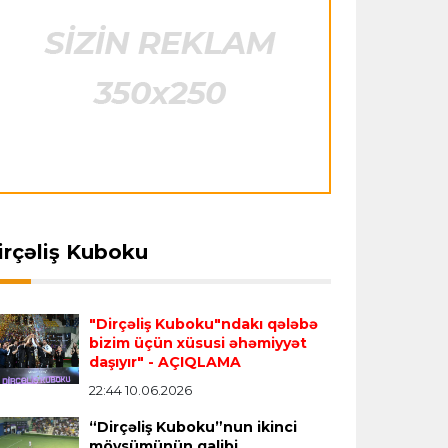
"Barselona" Rodri üçün 60 milyon avro
ödəyəcək
Avroliqa
23:33 06.08.2026
ansfer
23:18 06.08.2026
Transfer
23:08 06.08.2026
Avropa Liqasının oyununda qeyri-adi
ids" tarixinin ən bahalı
"Qalatasaray" Leaunun
hadisə
- qarşılaşma su basmasına görə
ansferini reallaşdırdı
alternativini "Arsenal"da
dayandırıldı
tapdı
İtaliya S.A.
23:27 06.08.2026
irçəliş Kuboku
Neapolda Maradonanın adını daşıyan
yeni stadion tikiləcək
"Dirçəliş Kuboku"ndakı qələbə
bizim üçün xüsusi əhəmiyyət
Avroliqa
23:23 06.08.2026
daşıyır"
- AÇIQLAMA
"Reyncers" uduzdu, ÇSKA-dan inamlı
22:44 10.06.2026
qələbə
“Dirçəliş Kuboku”nun ikinci
mövsümünün qalibi