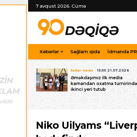
7 avqust 2026. Cümə
Xəbərlər
Sağlam qida
İdmanda PR
7.07.2026
Xəbər news
15:50 21.07.2026
iyev
Əməkdaşımız ilk media
riləcək U-15
kamandan oxatma turnirind
 festivalı ilə
ikinci yeri tutub
zalayıb
Niko Uilyams “Liver