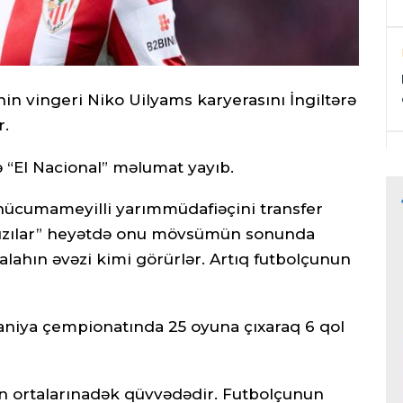
inin vingeri Niko Uilyams karyerasını İngiltərə
r.
ə “El Nacional” məlumat yayıb.
hücumameyilli yarımmüdafiəçini transfer
rmızılar” heyətdə onu mövsümün sonunda
hın əvəzi kimi görürlər. Artıq futbolçunun
iya çempionatında 25 oyuna çıxaraq 6 qol
lin ortalarınadək qüvvədədir. Futbolçunun