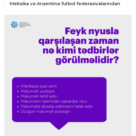
Meksika və Argentina futbol federasiyalarından
İnfantinoya dəstək
Formula-1
23:36 07.08.2026
"Formula 1" pilotlarının 2026-cı il reytinqi
açıqlanıb
Transfer
23:32 07.08.2026
"Kristal Pelas" Takehiro Tomiyasunu heyətinə
qatdı
Formula-1
23:29 07.08.2026
"Antonellinin potensialına heç vaxt şübhə
etməmişəm"
Transfer
23:25 07.08.2026