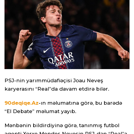
PSJ-nin yarımmüdafiəçisi Joau Neveş
karyerasını “Real”da davam etdirə bilər.
90deqiqe.Az
-ın məlumatına görə, bu barədə
“El Debate” məlumat yayıb.
Mənbənin bildirdiyinə görə, tanınmış futbol
agenti Xorxe Mendes Neveşin PSJ-dən “Real”a