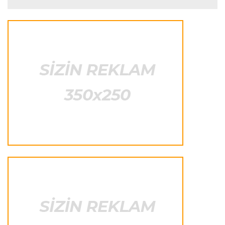
"Liverpul" Barkola üçün 115 milyon avroluq təklif
hazırlayır
Formula-1
23:22 07.08.2026
"Onun istedadı uşaq yaşlarından bəlli idi"
Transfer
23:20 07.08.2026
"Nyukasl" "Mançester Yunayted"ə rədd cavabı
verdi
İtaliya S.A.
23:15 07.08.2026
"İnter"ə qarşı oyun komandamızın xarakterini
göstərəcək"
Transfer
23:12 07.08.2026