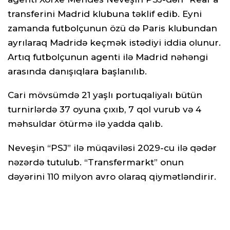
transferini Madrid klubuna təklif edib. Eyni
zamanda futbolçunun özü də Paris klubundan
ayrılaraq Madridə keçmək istədiyi iddia olunur.
Artıq futbolçunun agenti ilə Madrid nəhəngi
arasında danışıqlara başlanılıb.
Cari mövsümdə 21 yaşlı portuqaliyalı bütün
turnirlərdə 37 oyuna çıxıb, 7 qol vurub və 4
məhsuldar ötürmə ilə yadda qalıb.
Neveşin “PSJ” ilə müqaviləsi 2029-cu ilə qədər
nəzərdə tutulub. “Transfermarkt” onun
dəyərini 110 milyon avro olaraq qiymətləndirir.