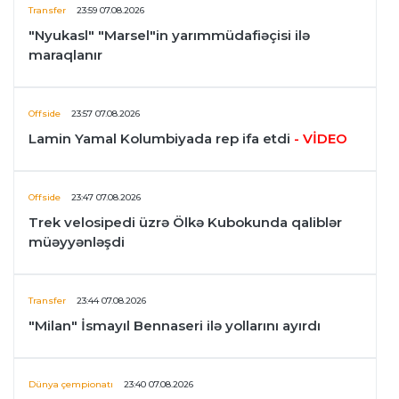
Transfer
23:59 07.08.2026
"Nyukasl" "Marsel"in yarımmüdafiəçisi ilə
maraqlanır
Offside
23:57 07.08.2026
Lamin Yamal Kolumbiyada rep ifa etdi
- VİDEO
Offside
23:47 07.08.2026
Trek velosipedi üzrə Ölkə Kubokunda qaliblər
müəyyənləşdi
Transfer
23:44 07.08.2026
"Milan" İsmayıl Bennaseri ilə yollarını ayırdı
Dünya çempionatı
23:40 07.08.2026