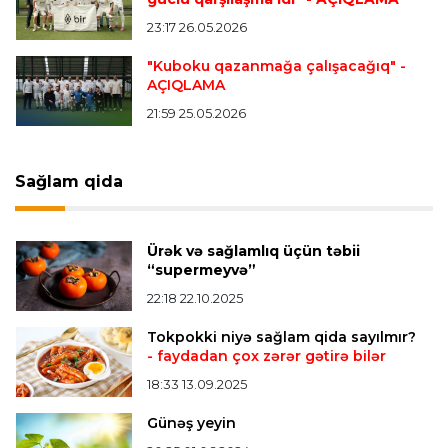
Transfer
22:54 07.08.2026
23:17 26.05.2026
"Mançester Siti" argentinalı qapıçını transfer
edir
"Kuboku qazanmağa çalışacağıq"
-
AÇIQLAMA
21:59 25.05.2026
Offside
19:46 07.08.2026
Çimərlik voleybolu üzrə ölkə çempionatında
bürünc medalın sahibi müəyyənləşdi
Sağlam qida
Misli Premyer liqa
16:52 07.08.2026
Ürək və sağlamlıq üçün təbii
"Zirə" Namik Ələskərovla yollarını ayırdı
“supermeyvə”
22:18 22.10.2025
Bütün xəbərlər >>>
Tokpokki niyə sağlam qida sayılmır?
- faydadan çox zərər gətirə bilər
18:33 13.09.2025
Günəş yeyin