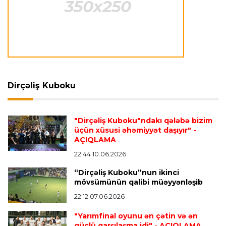
Lukaku ilə "Monako" arasında danışıqlar
aparılmır
Transfer
23:09 07.08.2026
"Milan" Leandro Paredesi transfer etməyə
hazırlaşır
Dirçəliş Kuboku
Transfer
23:05 07.08.2026
"Dirçəliş Kuboku"ndakı qələbə bizim
"Real" argentinalı futbolçusunu "Fiorentina"ya
üçün xüsusi əhəmiyyət daşıyır"
-
icarəyə göndərdi
AÇIQLAMA
22:44 10.06.2026
“Dirçəliş Kuboku”nun ikinci
Transfer
22:57 07.08.2026
mövsümünün qalibi müəyyənləşib
"Qranada" Zinəddin Zidanın oğlu ilə yollarını
ayırdı
22:12 07.06.2026
"Yarımfinal oyunu ən çətin və ən
güclü qarşılaşma idi"
- AÇIQLAMA