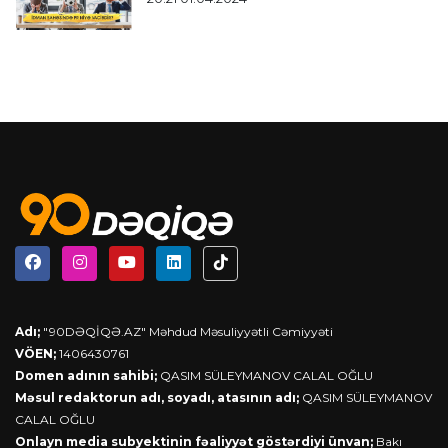
Adı;
"90DƏQİQƏ.AZ" Məhdud Məsuliyyətli Cəmiyyəti
VÖEN;
1406430761
Domen adının sahibi;
QASIM SÜLEYMANOV CALAL OĞLU
Məsul redaktorun adı, soyadı, atasının adı;
QASIM SÜLEYMANOV
CALAL OĞLU
Onlayn media subyektinin fəaliyyət göstərdiyi ünvan;
Bakı