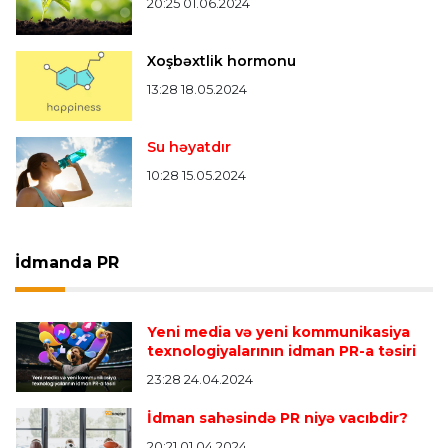
20:25 01.06.2024
Xoşbəxtlik hormonu
13:28 18.05.2024
Su həyatdır
10:28 15.05.2024
İdmanda PR
Yeni media və yeni kommunikasiya
texnologiyalarının idman PR-a təsiri
23:28 24.04.2024
İdman sahəsində PR niyə vacıbdir?
20:21 01.04.2024