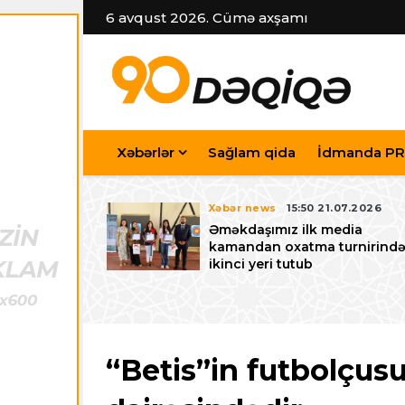
6 avqust 2026. Cümə axşamı
Xəbərlər
Sağlam qida
İdmanda PR
7.07.2026
Xəbər news
15:50 21.07.2026
iyev
Əməkdaşımız ilk media
riləcək U-15
kamandan oxatma turnirind
 festivalı ilə
ikinci yeri tutub
zalayıb
“Betis”in futbolçus