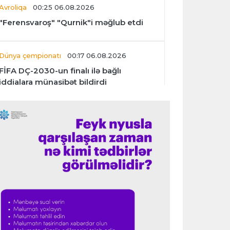
Avroliqa
00:25 06.08.2026
"Ferensvaroş" "Qurnik"i məğlub etdi
Dünya çempionatı
00:17 06.08.2026
FİFA DÇ-2030-un finalı ilə bağlı
iddialara münasibət bildirdi
Transfer
00:06 06.08.2026
"İnter"in müdafiəçisi üç klubu rədd etdi
Çempionlar liqası
00:02 06.08.2026
"Fənərbağça" "Şturm Qrats"ı iki
cavabsız qolla məğlub etdi
İtaliya S.A.
23:59 05.08.2026