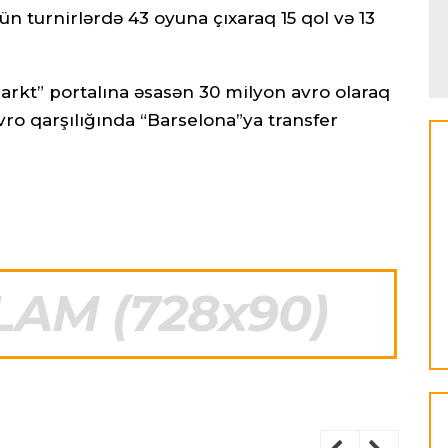
 turnirlərdə 43 oyuna çıxaraq 15 qol və 13
rkt” portalına əsasən 30 milyon avro olaraq
ro qarşılığında “Barselona”ya transfer