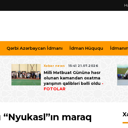
H
Qərbi Azərbaycan İdmanı
İdman Hüququ
İdmanın 
Xəbər news
15:41 21.07.2026
Milli Mətbuat Gününə həsr
ə
olunan kamandan oxatma
yarışının qalibləri bəlli oldu
-
FOTOLAR
X
u “Nyukasl”ın maraq