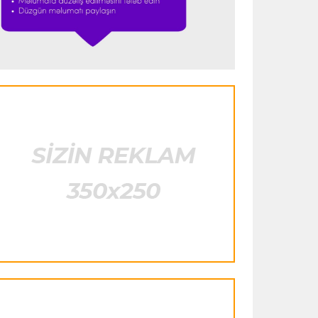
"Ümid edirəm ki, Leau "Milan"da
qalacaq"
Transfer
23:53 05.08.2026
"Yuventus" PSJ-nin qapıçısını transfer
etmək istəmədi
Transfer
23:50 05.08.2026
"Real"ın gənc ulduzu icarə əsasında
"Fiorentina"ya keçir
Transfer
23:46 05.08.2026
"Atletiko"nun müdafiəçisi "Aston
Villa"ya keçir