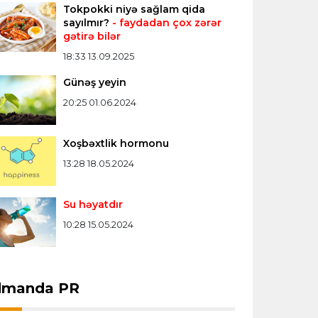
Tokpokki niyə sağlam qida
sayılmır?
- faydadan çox zərər
gətirə bilər
18:33 13.09.2025
Günəş yeyin
20:25 01.06.2024
Xoşbəxtlik hormonu
13:28 18.05.2024
Su həyatdır
10:28 15.05.2024
dmanda PR