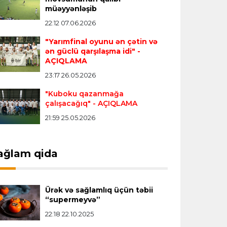
müəyyənləşib
Vinisius "Real Madrid"lə bağlı bütün
22:12 07.06.2026
paylaşımlarını sildi
- FOTO
"Yarımfinal oyunu ən çətin və
ən güclü qarşılaşma idi"
-
Çempionlar liqası
23:13 05.08.2026
AÇIQLAMA
"Sabah" Danimarkadan məğlubiyyətlə
23:17 26.05.2026
qayıdır
"Kuboku qazanmağa
çalışacağıq"
- AÇIQLAMA
Dünya çempionatı
23:11 05.08.2026
21:59 25.05.2026
"İnfantino istefa verməlidir"
ağlam qida
Transfer
22:58 05.08.2026
"Barselona" Kanselunu geri
qaytarmağa yaxındır
Ürək və sağlamlıq üçün təbii
“supermeyvə”
22:18 22.10.2025
Bütün xəbərlər >>>