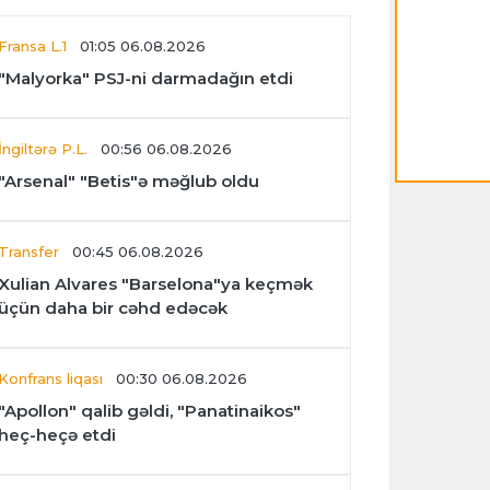
Fransa L.1
01:05 06.08.2026
"Malyorka" PSJ-ni darmadağın etdi
İngiltərə P.L.
00:56 06.08.2026
"Arsenal" "Betis"ə məğlub oldu
Transfer
00:45 06.08.2026
Xulian Alvares "Barselona"ya keçmək
üçün daha bir cəhd edəcək
Konfrans liqası
00:30 06.08.2026
"Apollon" qalib gəldi, "Panatinaikos"
heç-heçə etdi