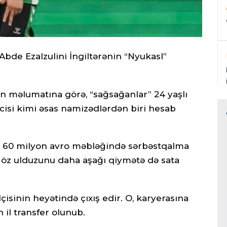
Abde Ezalzulini İngiltərənin “Nyukasl”
ən məlumatına görə, “sağsağanlar” 24 yaşlı
isi kimi əsas namizədlərdən biri hesab
ə 60 milyon avro məbləğində sərbəstqalma
in öz ulduzunu daha aşağı qiymətə də sata
çisinin heyətində çıxış edir. O, karyerasına
il transfer olunub.