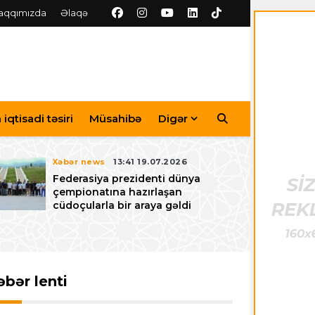
aqqımızda
Əlaqə
iqtisadi təsiri
Müsahibə
Digər
Xəbər news
13:41 19.07.2026
Federasiya prezidenti dünya
çempionatına hazırlaşan
cüdoçularla bir araya gəldi
əbər lenti