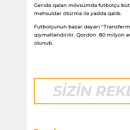
Geridə qalan mövsümdə futbolçu bütün
məhsuldar ötürmə ilə yadda qalıb.
Futbolçunun bazar dəyəri “Transferma
qiymətləndirilir. Qordon 80 milyon av
olunub.