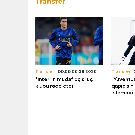
Transfer
6.08.2026
Transfer
00:06 06.08.2026
Transfer
"İnter"in müdafiəçisi üç
"Yuventus
keçmək
klubu rədd etdi
qapıçısın
əhd edəcək
istəmədi