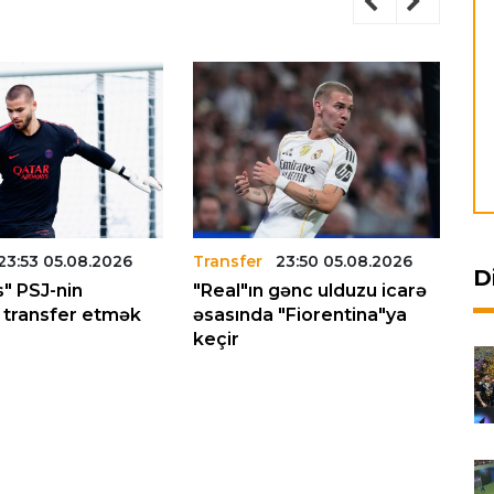
23:53 05.08.2026
Transfer
23:50 05.08.2026
Tr
D
" PSJ-nin
"Real"ın gənc ulduzu icarə
"A
ı transfer etmək
əsasında "Fiorentina"ya
"A
keçir