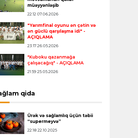
müəyyənləşib
"Real" argentinalı futbolçusunu
"Fiorentina"ya icarəyə göndərdi
22:12 07.06.2026
"Yarımfinal oyunu ən çətin və
ən güclü qarşılaşma idi"
-
Transfer
22:57 07.08.2026
AÇIQLAMA
"Qranada" Zinəddin Zidanın oğlu ilə
23:17 26.05.2026
yollarını ayırdı
"Kuboku qazanmağa
çalışacağıq"
- AÇIQLAMA
Transfer
22:54 07.08.2026
21:59 25.05.2026
"Mançester Siti" argentinalı qapıçını
transfer edir
ağlam qida
Offside
19:46 07.08.2026
Çimərlik voleybolu üzrə ölkə
Ürək və sağlamlıq üçün təbii
çempionatında bürünc medalın sahibi
“supermeyvə”
müəyyənləşdi
22:18 22.10.2025