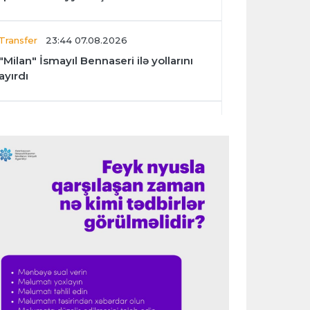
Transfer
23:44 07.08.2026
"Milan" İsmayıl Bennaseri ilə yollarını
ayırdı
Dünya çempionatı
23:40 07.08.2026
Meksika və Argentina futbol
federasiyalarından İnfantinoya dəstək
Formula-1
23:36 07.08.2026
"Formula 1" pilotlarının 2026-cı il
reytinqi açıqlanıb
Transfer
23:32 07.08.2026
"Kristal Pelas" Takehiro Tomiyasunu