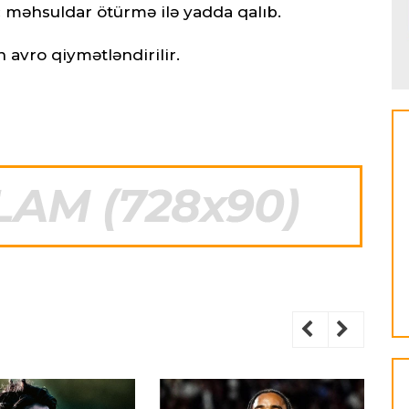
ç məhsuldar ötürmə ilə yadda qalıb.
 avro qiymətləndirilir.