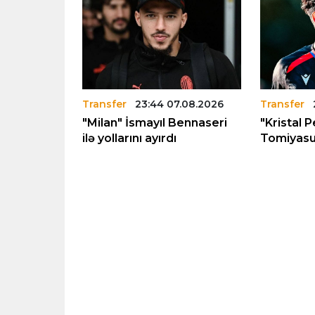
7.08.2026
Transfer
23:44 07.08.2026
Transfer
l"in
"Milan" İsmayıl Bennaseri
"Kristal 
 ilə
ilə yollarını ayırdı
Tomiyasu