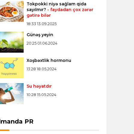
Tokpokki niyə sağlam qida
Misli Premyer liqa
16:52 07.08.2026
sayılmır?
- faydadan çox zərər
gətirə bilər
"Zirə" Namik Ələskərovla yollarını ayırdı
18:33 13.09.2025
Günəş yeyin
Bütün xəbərlər >>>
20:25 01.06.2024
Xoşbəxtlik hormonu
13:28 18.05.2024
Su həyatdır
10:28 15.05.2024
dmanda PR