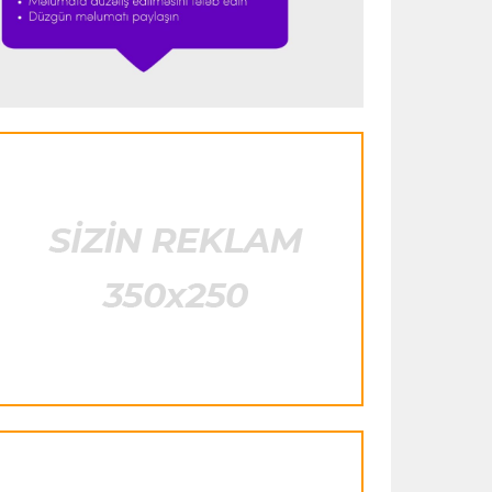
heyətinə qatdı
Formula-1
23:29 07.08.2026
"Antonellinin potensialına heç vaxt
şübhə etməmişəm"
Transfer
23:25 07.08.2026
"Liverpul" Barkola üçün 115 milyon
avroluq təklif hazırlayır
Formula-1
23:22 07.08.2026
"Onun istedadı uşaq yaşlarından bəlli
idi"
Transfer
23:20 07.08.2026