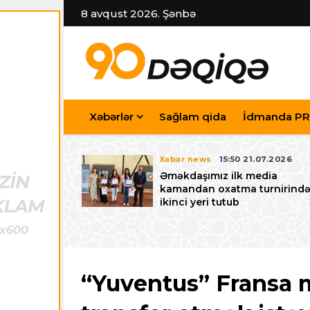
8 avqust 2026. Şənbə
Xəbərlər
Sağlam qida
İdmanda PR
7.07.2026
Xəbər news
15:50 21.07.2026
iyev
Əməkdaşımız ilk media
riləcək U-15
kamandan oxatma turnirind
 festivalı ilə
ikinci yeri tutub
zalayıb
“Yuventus” Fransa 