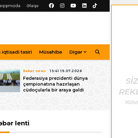
aqqımızda
Əlaqə
iqtisadi təsiri
Müsahibə
Digər
Xəbər news
13:41 19.07.2026
Federasiya prezidenti dünya
çempionatına hazırlaşan
cüdoçularla bir araya gəldi
əbər lenti