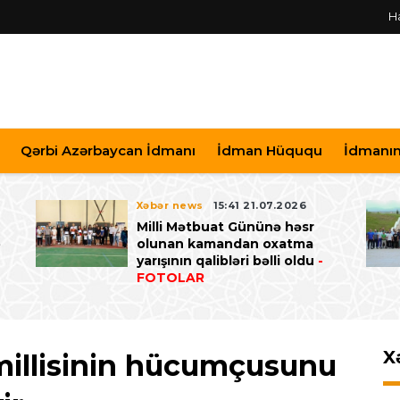
H
Qərbi Azərbaycan İdmanı
İdman Hüququ
İdmanın 
Xəbər news
15:41 21.07.2026
Milli Mətbuat Gününə həsr
ə
olunan kamandan oxatma
yarışının qalibləri bəlli oldu
-
FOTOLAR
X
millisinin hücumçusunu