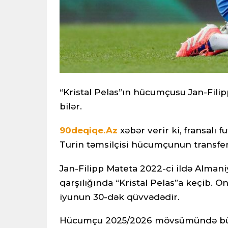
“Kristal Pelas”ın hücumçusu Jan-Filip
bilər.
90deqiqe.Az
xəbər verir ki, fransalı
Turin təmsilçisi hücumçunun transferi
Jan-Filipp Mateta 2022-ci ildə Alman
qarşılığında “Kristal Pelas”a keçib. O
iyunun 30-dək qüvvədədir.
Hücumçu 2025/2026 mövsümündə bütü