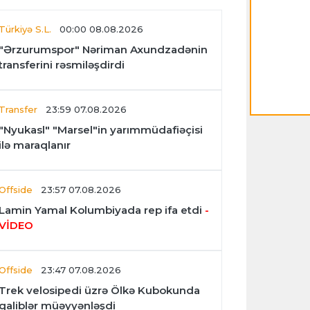
Türkiyə S.L.
00:00 08.08.2026
"Ərzurumspor" Nəriman Axundzadənin
transferini rəsmiləşdirdi
Transfer
23:59 07.08.2026
"Nyukasl" "Marsel"in yarımmüdafiəçisi
ilə maraqlanır
Offside
23:57 07.08.2026
Lamin Yamal Kolumbiyada rep ifa etdi
-
VİDEO
Offside
23:47 07.08.2026
Trek velosipedi üzrə Ölkə Kubokunda
qaliblər müəyyənləşdi