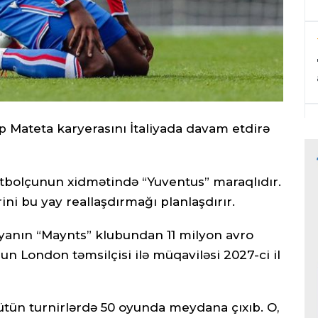
p Mateta karyerasını İtaliyada davam etdirə
 futbolçunun xidmətində “Yuventus” maraqlıdır.
ni bu yay reallaşdırmağı planlaşdırır.
iyanın “Maynts” klubundan 11 milyon avro
nun London təmsilçisi ilə müqaviləsi 2027-ci il
n turnirlərdə 50 oyunda meydana çıxıb. O,