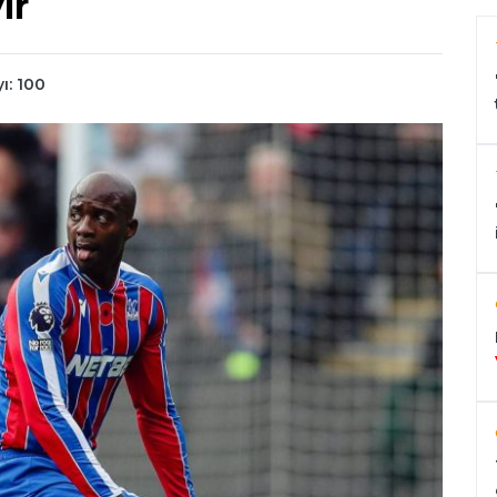
ir
ı: 100