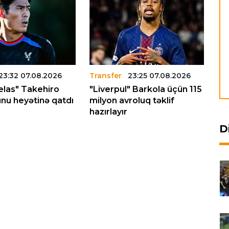
23:32 07.08.2026
Transfer
23:25 07.08.2026
Tr
Pelas" Takehiro
"Liverpul" Barkola üçün 115
"N
nu heyətinə qatdı
milyon avroluq təklif
Yu
hazırlayır
ve
D