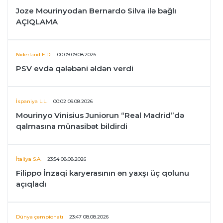
Joze Mourinyodan Bernardo Silva ilə bağlı
AÇIQLAMA
Niderland E.D.
00:09 09.08.2026
PSV evdə qələbəni əldən verdi
İspaniya L.L.
00:02 09.08.2026
Mourinyo Vinisius Juniorun “Real Madrid”də
qalmasına münasibət bildirdi
İtaliya S.A.
23:54 08.08.2026
Filippo İnzaqi karyerasının ən yaxşı üç qolunu
açıqladı
Dünya çempionatı
23:47 08.08.2026