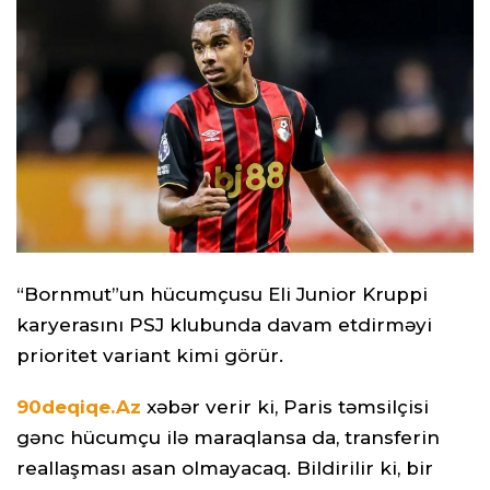
“Bornmut”un hücumçusu Eli Junior Kruppi
karyerasını PSJ klubunda davam etdirməyi
prioritet variant kimi görür.
90deqiqe.Az
xəbər verir ki, Paris təmsilçisi
gənc hücumçu ilə maraqlansa da, transferin
reallaşması asan olmayacaq. Bildirilir ki, bir