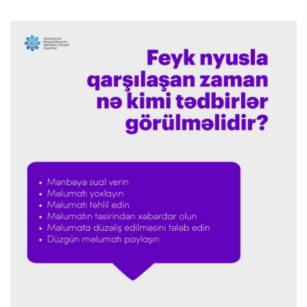
UEFA İnfantinonun fəaliyyəti ilə bağlı
araşdırmaya başlaya bilər
Offside
23:39 08.08.2026
Donald Trampın oğlu Enes Kanterin WNBA
planını dəstəklədi
Formula-1
23:23 08.08.2026
“Ferrari”nin məni necə təhlil etdiyini görəndə
şoka düşdüm”
Formula-1
23:18 08.08.2026
“Ferrari”nin sabiq mühəndisi Həmiltonu
Şumaxerlə müqayisə etdi