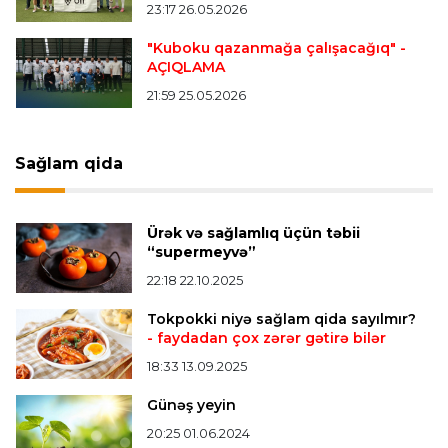
23:17 26.05.2026
finalçılar bəlli oldu
"Kuboku qazanmağa çalışacağıq"
-
AÇIQLAMA
Offside
20:27 08.08.2026
21:59 25.05.2026
Mingəçevirdə “Kürü keçək?! 5” yarışı keçirildi
-
Qaliblər müəyyənləşdi
Sağlam qida
Formula-1
20:24 08.08.2026
Verstappen öz komandasının "Formula 1"də
Ürək və sağlamlıq üçün təbii
iştirak etməyəcəyini açıqladı
“supermeyvə”
22:18 22.10.2025
Bütün xəbərlər >>>
Tokpokki niyə sağlam qida sayılmır?
- faydadan çox zərər gətirə bilər
18:33 13.09.2025
Günəş yeyin
20:25 01.06.2024