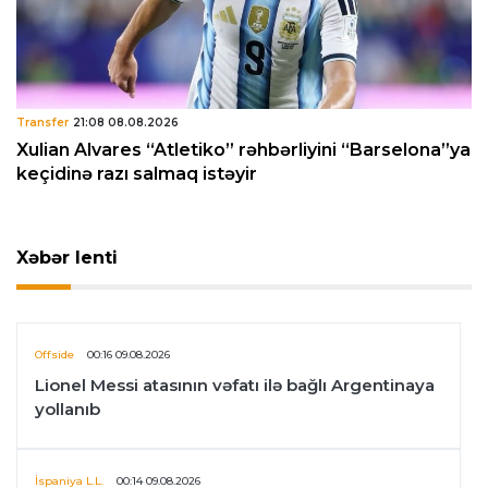
Transfer
21:08 08.08.2026
Xulian Alvares “Atletiko” rəhbərliyini “Barselona”ya
keçidinə razı salmaq istəyir
Xəbər lenti
Offside
00:16 09.08.2026
Lionel Messi atasının vəfatı ilə bağlı Argentinaya
yollanıb
İspaniya L.L.
00:14 09.08.2026