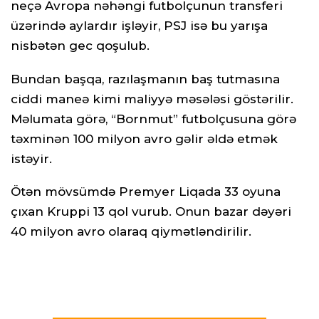
neçə Avropa nəhəngi futbolçunun transferi
üzərində aylardır işləyir, PSJ isə bu yarışa
nisbətən gec qoşulub.
Bundan başqa, razılaşmanın baş tutmasına
ciddi maneə kimi maliyyə məsələsi göstərilir.
Məlumata görə, “Bornmut” futbolçusuna görə
təxminən 100 milyon avro gəlir əldə etmək
istəyir.
Ötən mövsümdə Premyer Liqada 33 oyuna
çıxan Kruppi 13 qol vurub. Onun bazar dəyəri
40 milyon avro olaraq qiymətləndirilir.