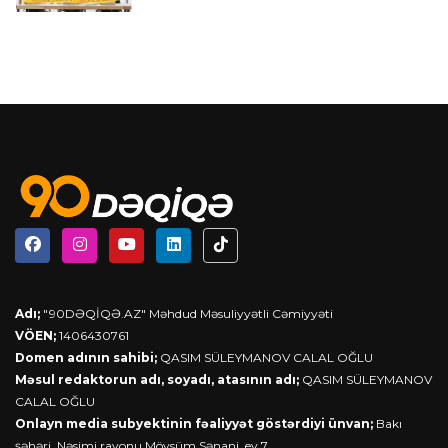
Adı;
"90DƏQİQƏ.AZ" Məhdud Məsuliyyətli Cəmiyyəti
VÖEN;
1406430761
Domen adının sahibi;
QASIM SÜLEYMANOV CALAL OĞLU
Məsul redaktorun adı, soyadı, atasının adı;
QASIM SÜLEYMANOV
CALAL OĞLU
Onlayn media subyektinin fəaliyyət göstərdiyi ünvan;
Bakı
şəhəri, Nəsimi rayonu Mövsüm Sənani, ev 7