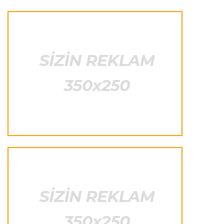
İspaniya L.L.
23:09 08.08.2026
“Real Madrid” “Ferentsvaroş”a qalib gəldi
Fransa L.1
22:50 08.08.2026
PSJ “Mançester Yunayted”lə heç-heçə etdi
Offside
22:40 08.08.2026
Çimərlik voleybolu üzrə ölkə çempionatının
qalibləri müəyyənləşdi
Offside
22:23 08.08.2026
Azərbaycan cüdoçusu Avropa Kubokunda
bürünc medal qazanıb
Transfer
21:36 08.08.2026