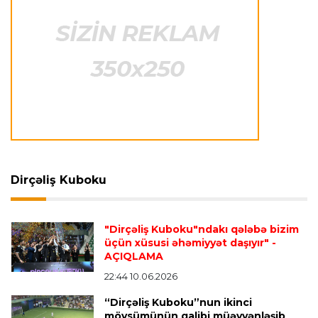
göstərəcək"
Transfer
23:12 07.08.2026
Lukaku ilə "Monako" arasında danışıqlar
aparılmır
Transfer
23:09 07.08.2026
"Milan" Leandro Paredesi transfer etməyə
hazırlaşır
Dirçəliş Kuboku
Transfer
23:05 07.08.2026
"Dirçəliş Kuboku"ndakı qələbə bizim
"Real" argentinalı futbolçusunu "Fiorentina"ya
üçün xüsusi əhəmiyyət daşıyır"
-
icarəyə göndərdi
AÇIQLAMA
22:44 10.06.2026
“Dirçəliş Kuboku”nun ikinci
Transfer
22:57 07.08.2026
mövsümünün qalibi müəyyənləşib