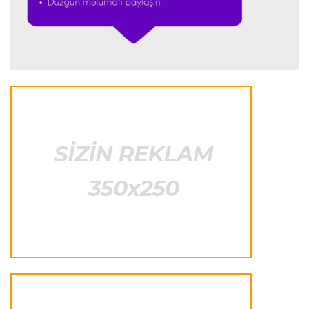
etməmişəm"
Transfer
23:25 07.08.2026
"Liverpul" Barkola üçün 115 milyon avroluq təklif
hazırlayır
Formula-1
23:22 07.08.2026
"Onun istedadı uşaq yaşlarından bəlli idi"
Transfer
23:20 07.08.2026
"Nyukasl" "Mançester Yunayted"ə rədd cavabı
verdi
İtaliya S.A.
23:15 07.08.2026
"İnter"ə qarşı oyun komandamızın xarakterini