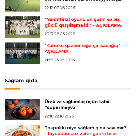
"Qranada" Zinəddin Zidanın oğlu ilə yollarını
ayırdı
22:12 07.06.2026
"Yarımfinal oyunu ən çətin və ən
güclü qarşılaşma idi"
- AÇIQLAMA
Transfer
22:54 07.08.2026
23:17 26.05.2026
"Mançester Siti" argentinalı qapıçını transfer
edir
"Kuboku qazanmağa çalışacağıq"
-
AÇIQLAMA
21:59 25.05.2026
Offside
19:46 07.08.2026
Çimərlik voleybolu üzrə ölkə çempionatında
bürünc medalın sahibi müəyyənləşdi
Sağlam qida
Misli Premyer liqa
16:52 07.08.2026
Ürək və sağlamlıq üçün təbii
"Zirə" Namik Ələskərovla yollarını ayırdı
“supermeyvə”
22:18 22.10.2025
Bütün xəbərlər >>>
Tokpokki niyə sağlam qida sayılmır?
- faydadan çox zərər gətirə bilər