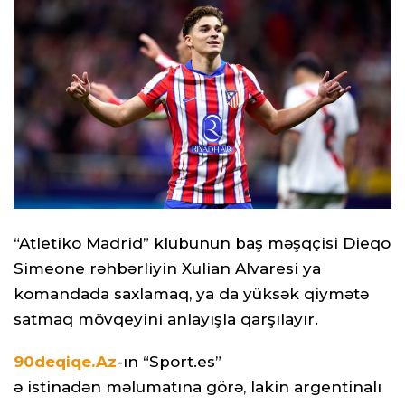
“Atletiko Madrid” klubunun baş məşqçisi Dieqo
Simeone rəhbərliyin Xulian Alvaresi ya
komandada saxlamaq, ya da yüksək qiymətə
satmaq mövqeyini anlayışla qarşılayır.
90deqiqe.Az
-ın “Sport.es”
ə istinadən məlumatına görə, lakin argentinalı