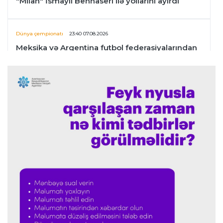
"Milan" İsmayıl Bennaseri ilə yollarını ayırdı
Dünya çempionatı
23:40 07.08.2026
Meksika və Argentina futbol federasiyalarından
İnfantinoya dəstək
Formula-1
23:36 07.08.2026
"Formula 1" pilotlarının 2026-cı il reytinqi
açıqlanıb
Transfer
23:32 07.08.2026
"Kristal Pelas" Takehiro Tomiyasunu heyətinə
qatdı
Formula-1
23:29 07.08.2026
"Antonellinin potensialına heç vaxt şübhə