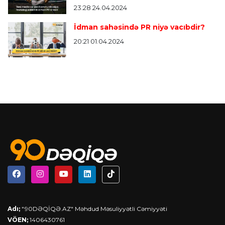
23:28 24.04.2024
İdman sahəsində PR niyə vacıbdir?
20:21 01.04.2024
Adı;
"90DƏQİQƏ.AZ" Məhdud Məsuliyyətli Cəmiyyəti
VÖEN;
1406430761