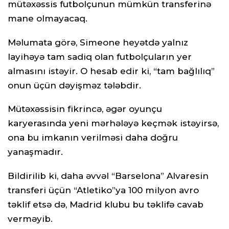
mütəxəssis futbolçunun mümkün transferinə
mane olmayacaq.
Məlumata görə, Simeone heyətdə yalnız
layihəyə tam sadiq olan futbolçuların yer
almasını istəyir. O hesab edir ki, “tam bağlılıq”
onun üçün dəyişməz tələbdir.
Mütəxəssisin fikrincə, əgər oyunçu
karyerasında yeni mərhələyə keçmək istəyirsə,
ona bu imkanın verilməsi daha doğru
yanaşmadır.
Bildirilib ki, daha əvvəl “Barselona” Alvaresin
transferi üçün “Atletiko”ya 100 milyon avro
təklif etsə də, Madrid klubu bu təklifə cavab
verməyib.