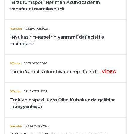
"Ərzurumspor" Nəriman Axundzadənin
transferini rəsmiləşdirdi
Transfer
23:59 07.08.2026
"Nyukasl" "Marsel"in yarımmüdafiəçisi ilə
maraqlanır
Offside
23:57 07.08.2026
Lamin Yamal Kolumbiyada rep ifa etdi
- VİDEO
Offside
23:47 07.08.2026
Trek velosipedi üzrə Ölkə Kubokunda qaliblər
müəyyənləşdi
Transfer
23:44 07.08.2026