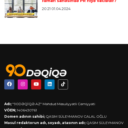
İdman sahəsində PR niyə vacıbdir?
20:21 01.04.2024
Adı;
"90DƏQİQƏ.AZ" Məhdud Məsuliyyətli Cəmiyyəti
VÖEN;
1406430761
Domen adının sahibi;
QASIM SÜLEYMANOV CALAL OĞLU
Məsul redaktorun adı, soyadı, atasının adı;
QASIM SÜLEYMANOV