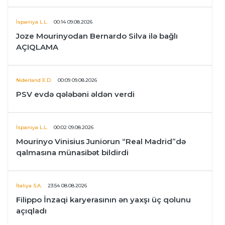
İspaniya L.L.
00:14 09.08.2026
Joze Mourinyodan Bernardo Silva ilə bağlı
AÇIQLAMA
Niderland E.D.
00:09 09.08.2026
PSV evdə qələbəni əldən verdi
İspaniya L.L.
00:02 09.08.2026
Mourinyo Vinisius Juniorun “Real Madrid”də
qalmasına münasibət bildirdi
İtaliya S.A.
23:54 08.08.2026
Filippo İnzaqi karyerasının ən yaxşı üç qolunu
açıqladı