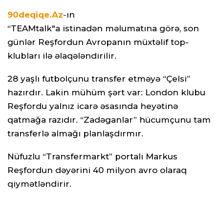
90deqiqe.Az
-
ın
“TEAMtalk"a istinadən məlumatına görə, son
günlər Reşfordun Avropanın müxtəlif top-
klubları ilə əlaqələndirilir.
28 yaşlı futbolçunu transfer etməyə “Çelsi”
hazırdır. Lakin mühüm şərt var: London klubu
Reşfordu yalnız icarə əsasında heyətinə
qatmağa razıdır. “Zadəganlar” hücumçunu tam
transferlə almağı planlaşdırmır.
Nüfuzlu “Transfermarkt” portalı Markus
Reşfordun dəyərini 40 milyon avro olaraq
qiymətləndirir.