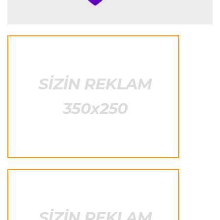
İspaniya L.L.
23:09 08.08.2026
“Real Madrid” “Ferentsvaroş”a qalib gəldi
Fransa L.1
22:50 08.08.2026
PSJ “Mançester Yunayted”lə heç-heçə etdi
Offside
22:40 08.08.2026
Çimərlik voleybolu üzrə ölkə çempionatının
qalibləri müəyyənləşdi
Offside
22:23 08.08.2026
Azərbaycan cüdoçusu Avropa Kubokunda
bürünc medal qazanıb