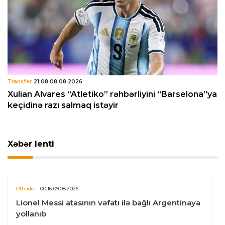
Transfer
21:08 08.08.2026
Xulian Alvares “Atletiko” rəhbərliyini “Barselona”ya
keçidinə razı salmaq istəyir
Xəbər lenti
Offside
00:16 09.08.2026
Lionel Messi atasının vəfatı ilə bağlı Argentinaya
yollanıb