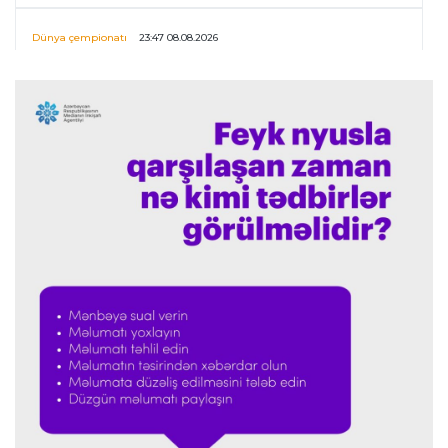
Dünya çempionatı
23:47 08.08.2026
UEFA İnfantinonun fəaliyyəti ilə bağlı
araşdırmaya başlaya bilər
Offside
23:39 08.08.2026
Donald Trampın oğlu Enes Kanterin WNBA
planını dəstəklədi
Formula-1
23:23 08.08.2026
“Ferrari”nin məni necə təhlil etdiyini görəndə
şoka düşdüm”
Formula-1
23:18 08.08.2026
“Ferrari”nin sabiq mühəndisi Həmiltonu
Şumaxerlə müqayisə etdi