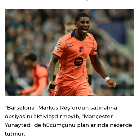
“Barselona” Markus Reşfordun satınalma
opsiyasını aktivləşdirməyib, “Mançester
Yunayted” də hücumçunu planlarında nəzərdə
tutmur.