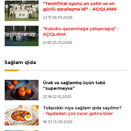
"Yarımfinal oyunu ən çətin və ən
Offside
20:51 08.08.2026
güclü qarşılaşma idi"
- AÇIQLAMA
Kamandan oxatma üzrə ölkə çempionatında
23:17 26.05.2026
finalçılar bəlli oldu
"Kuboku qazanmağa çalışacağıq"
-
AÇIQLAMA
Offside
20:27 08.08.2026
21:59 25.05.2026
Mingəçevirdə “Kürü keçək?! 5” yarışı keçirildi
-
Qaliblər müəyyənləşdi
Sağlam qida
Formula-1
20:24 08.08.2026
Verstappen öz komandasının "Formula 1"də
Ürək və sağlamlıq üçün təbii
iştirak etməyəcəyini açıqladı
“supermeyvə”
22:18 22.10.2025
Bütün xəbərlər >>>
Tokpokki niyə sağlam qida sayılmır?
- faydadan çox zərər gətirə bilər
18:33 13.09.2025