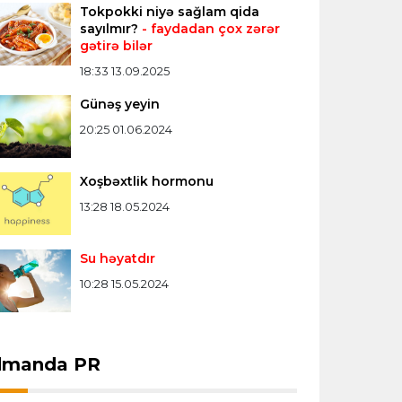
Tokpokki niyə sağlam qida
sayılmır?
- faydadan çox zərər
gətirə bilər
18:33 13.09.2025
Günəş yeyin
20:25 01.06.2024
Xoşbəxtlik hormonu
13:28 18.05.2024
Su həyatdır
10:28 15.05.2024
dmanda PR