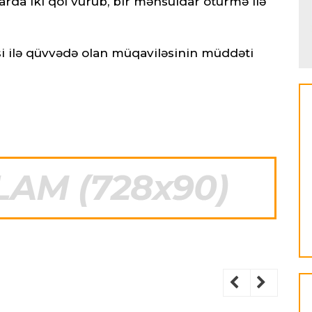
arda iki qol vurub, bir məhsuldar ötürmə ilə
si ilə qüvvədə olan müqaviləsinin müddəti