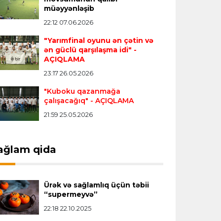
müəyyənləşib
Vinisius "Real Madrid"lə bağlı bütün
22:12 07.06.2026
paylaşımlarını sildi
- FOTO
"Yarımfinal oyunu ən çətin və
ən güclü qarşılaşma idi"
-
Çempionlar liqası
23:13 05.08.2026
AÇIQLAMA
"Sabah" Danimarkadan məğlubiyyətlə
23:17 26.05.2026
qayıdır
"Kuboku qazanmağa
çalışacağıq"
- AÇIQLAMA
Dünya çempionatı
23:11 05.08.2026
21:59 25.05.2026
"İnfantino istefa verməlidir"
ağlam qida
Transfer
22:58 05.08.2026
"Barselona" Kanselunu geri
qaytarmağa yaxındır
Ürək və sağlamlıq üçün təbii
“supermeyvə”
22:18 22.10.2025
Bütün xəbərlər >>>