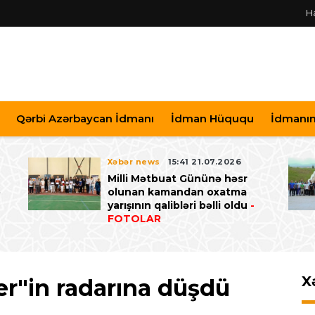
H
Qərbi Azərbaycan İdmanı
İdman Hüququ
İdmanın 
Xəbər news
15:41 21.07.2026
Milli Mətbuat Gününə həsr
ə
olunan kamandan oxatma
yarışının qalibləri bəlli oldu
-
FOTOLAR
X
er"in radarına düşdü