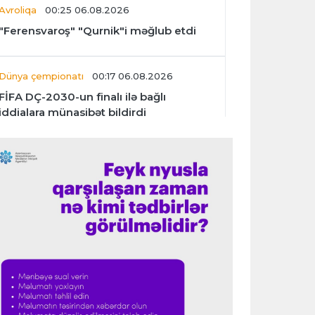
Avroliqa
00:25 06.08.2026
"Ferensvaroş" "Qurnik"i məğlub etdi
Dünya çempionatı
00:17 06.08.2026
FİFA DÇ-2030-un finalı ilə bağlı
iddialara münasibət bildirdi
Transfer
00:06 06.08.2026
"İnter"in müdafiəçisi üç klubu rədd etdi
Çempionlar liqası
00:02 06.08.2026
"Fənərbağça" "Şturm Qrats"ı iki
cavabsız qolla məğlub etdi
İtaliya S.A.
23:59 05.08.2026