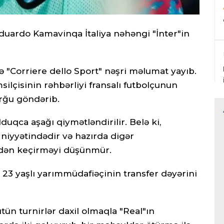
duardo Kamavinqa İtaliya nəhəngi "İnter"in
ə "Corriere dello Sport" nəşri məlumat yayıb.
ilçisinin rəhbərliyi fransalı futbolçunun
orğu göndərib.
duqca aşağı qiymətləndirilir. Belə ki,
iyyətindədir və hazırda digər
rdən keçirməyi düşünmür.
 23 yaşlı yarımmüdafiəçinin transfer dəyərini
 turnirlər daxil olmaqla "Real"ın