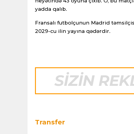
heyətində 43 oyuna çıxıb. O, bu matçl
yadda qalıb.
Fransalı futbolçunun Madrid təmsilçi
2029-cu ilin yayına qədərdir.
Transfer