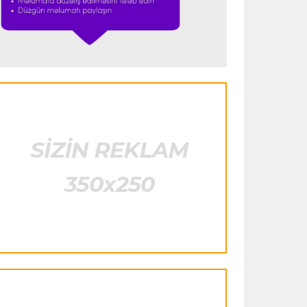
"Ümid edirəm ki, Leau "Milan"da
qalacaq"
Transfer
23:53 05.08.2026
"Yuventus" PSJ-nin qapıçısını transfer
etmək istəmədi
Transfer
23:50 05.08.2026
"Real"ın gənc ulduzu icarə əsasında
"Fiorentina"ya keçir
Transfer
23:46 05.08.2026
"Atletiko"nun müdafiəçisi "Aston
Villa"ya keçir