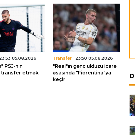
23:53 05.08.2026
Transfer
23:50 05.08.2026
Tr
" PSJ-nin
"Real"ın gənc ulduzu icarə
"A
ı transfer etmək
əsasında "Fiorentina"ya
"A
D
keçir