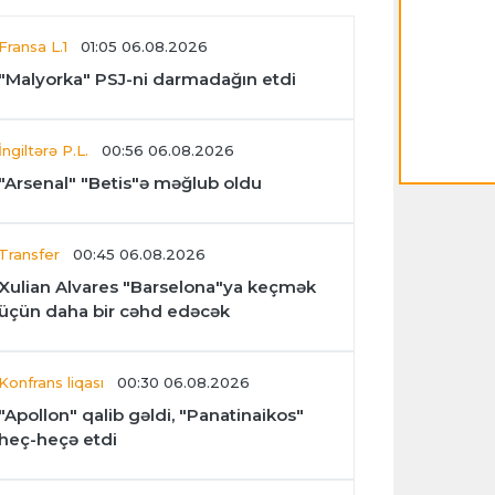
Fransa L.1
01:05 06.08.2026
"Malyorka" PSJ-ni darmadağın etdi
İngiltərə P.L.
00:56 06.08.2026
"Arsenal" "Betis"ə məğlub oldu
Transfer
00:45 06.08.2026
Xulian Alvares "Barselona"ya keçmək
üçün daha bir cəhd edəcək
Konfrans liqası
00:30 06.08.2026
"Apollon" qalib gəldi, "Panatinaikos"
heç-heçə etdi