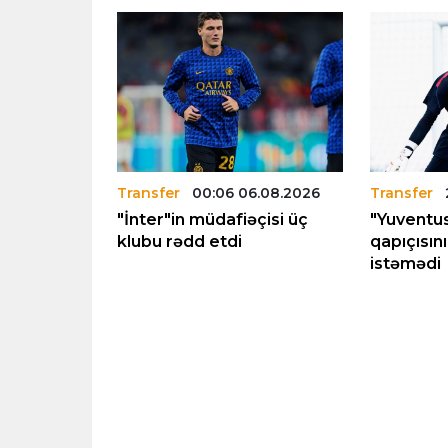
6.08.2026
Transfer
00:06 06.08.2026
Transfer
"İnter"in müdafiəçisi üç
"Yuventus
keçmək
klubu rədd etdi
qapıçısın
əhd edəcək
istəmədi