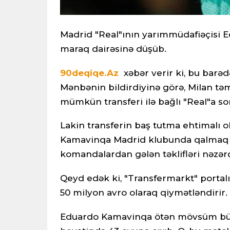
Madrid "Real"ının yarımmüdafiəçisi E
maraq dairəsinə düşüb.
90deqiqe.Az
xəbər verir ki, bu barəd
Mənbənin bildirdiyinə görə, Milan təms
mümkün transferi ilə bağlı "Real"a s
Lakin transferin baş tutma ehtimalı ol
Kamavinqa Madrid klubunda qalmaq n
komandalardan gələn təklifləri nəzə
Qeyd edək ki, "Transfermarkt" portalı
50 milyon avro olaraq qiymətləndirir.
Eduardo Kamavinqa ötən mövsüm bütün