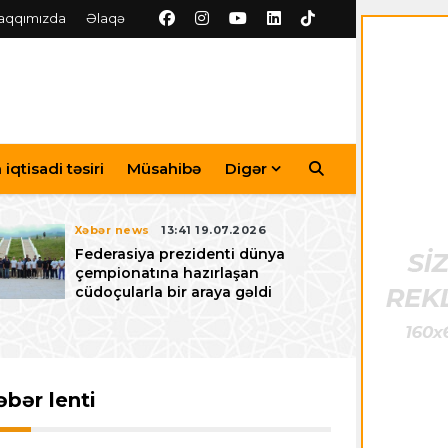
aqqımızda
Əlaqə
iqtisadi təsiri
Müsahibə
Digər
Xəbər news
13:41 19.07.2026
Federasiya prezidenti dünya
çempionatına hazırlaşan
cüdoçularla bir araya gəldi
əbər lenti