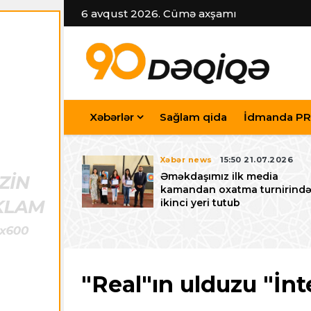
6 avqust 2026. Cümə axşamı
Xəbərlər
Sağlam qida
İdmanda PR
7.07.2026
Xəbər news
15:50 21.07.2026
iyev
Əməkdaşımız ilk media
riləcək U-15
kamandan oxatma turnirind
 festivalı ilə
ikinci yeri tutub
zalayıb
"Real"ın ulduzu "İnt