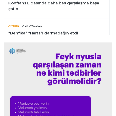
Konfrans Liqasında daha beş qarşılaşma başa
çatıb
Avroliqa
01:27 07.08.2026
“Benfika” “Harts”ı darmadağın etdi
İspaniya L.L.
01:23 07.08.2026
"Barselona" Mərakeş klubuna qarşı keçirilməsi
planlaşdırılan yoldaşlıq oyununu ləğv etdi
Dünya çempionatı
23:59 06.08.2026
"Prezident səlahiyyətlərindən sui-istifadə edib"
-
FIFPRO-dan İnfantinoya sərt ittiham
Formula-1
23:51 06.08.2026