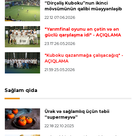
“Dirçəliş Kuboku”nun ikinci
mövsümünün qalibi müəyyənləşib
22:12 07.06.2026
Transfer
23:08 06.08.2026
"Qalatasaray" Leaunun alternativini "Arsenal"da
"Yarımfinal oyunu ən çətin və ən
tapdı
güclü qarşılaşma idi"
- AÇIQLAMA
23:17 26.05.2026
Offside
23:04 06.08.2026
"Kuboku qazanmağa çalışacağıq"
-
AÇIQLAMA
Çimərlik voleybolu üzrə ölkə çempionatında
finalçılar müəyyənləşdi
21:59 25.05.2026
Konfrans liqası
23:03 06.08.2026
Sağlam qida
"Qarabağ" "Dinamo"ya minimal hesabla uduzdu
Ürək və sağlamlıq üçün təbii
Bütün xəbərlər >>>
“supermeyvə”
22:18 22.10.2025