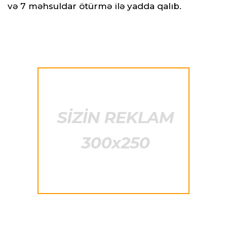
və 7 məhsuldar ötürmə ilə yadda qalıb.