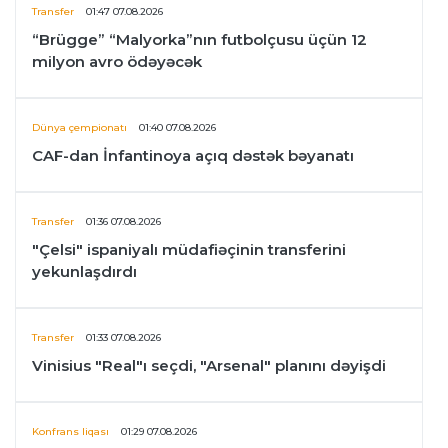
Transfer
01:47 07.08.2026
“Brügge” “Malyorka”nın futbolçusu üçün 12
milyon avro ödəyəcək
Dünya çempionatı
01:40 07.08.2026
CAF-dan İnfantinoya açıq dəstək bəyanatı
Transfer
01:36 07.08.2026
"Çelsi" ispaniyalı müdafiəçinin transferini
yekunlaşdırdı
Transfer
01:33 07.08.2026
Vinisius "Real"ı seçdi, "Arsenal" planını dəyişdi
Konfrans liqası
01:29 07.08.2026