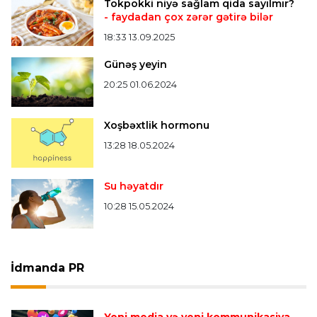
Tokpokki niyə sağlam qida sayılmır?
- faydadan çox zərər gətirə bilər
18:33 13.09.2025
Günəş yeyin
20:25 01.06.2024
Xoşbəxtlik hormonu
13:28 18.05.2024
Su həyatdır
10:28 15.05.2024
İdmanda PR