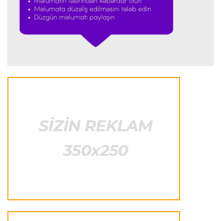
"Antonelli çox etibarlı pilota çevrilib"
Formula-1
23:44 06.08.2026
"Antonelli mövsümün ən yaxşı pilotlarından
biridir"
Formula-1
23:41 06.08.2026
"Bu il mənim üçün cəngəllikdə sağ qalmağa
bənzəyir"
Transfer
23:38 06.08.2026
"Barselona" Rodri üçün 60 milyon avro
ödəyəcək
Avroliqa
23:33 06.08.2026
Avropa Liqasının oyununda qeyri-adi hadisə
-