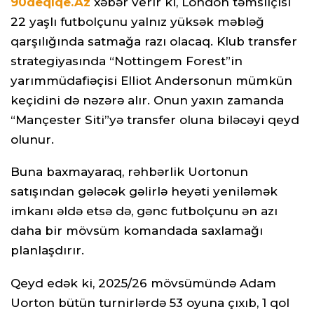
90deqiqe.Az
xəbər verir ki,
London təmsilçisi
22 yaşlı futbolçunu yalnız yüksək məbləğ
qarşılığında satmağa razı olacaq. Klub transfer
strategiyasında “Nottingem Forest”in
yarımmüdafiəçisi Elliot Andersonun mümkün
keçidini də nəzərə alır. Onun yaxın zamanda
“Mançester Siti”yə transfer oluna biləcəyi qeyd
olunur.
Buna baxmayaraq, rəhbərlik Uortonun
satışından gələcək gəlirlə heyəti yeniləmək
imkanı əldə etsə də, gənc futbolçunu ən azı
daha bir mövsüm komandada saxlamağı
planlaşdırır.
Qeyd edək ki, 2025/26 mövsümündə Adam
Uorton bütün turnirlərdə 53 oyuna çıxıb, 1 qol