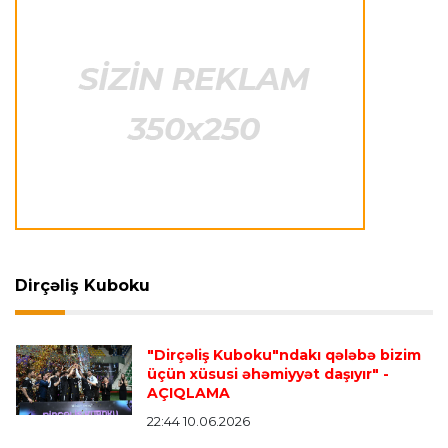
qarşılaşma su basmasına görə dayandırıldı
İtaliya S.A.
23:27 06.08.2026
Neapolda Maradonanın adını daşıyan yeni
stadion tikiləcək
Avroliqa
23:23 06.08.2026
"Reyncers" uduzdu, ÇSKA-dan inamlı qələbə
Dirçəliş Kuboku
Transfer
23:18 06.08.2026
"Lids" tarixinin ən bahalı transferini reallaşdırdı
"Dirçəliş Kuboku"ndakı qələbə bizim
üçün xüsusi əhəmiyyət daşıyır"
-
AÇIQLAMA
İngiltərə P.L.
23:14 06.08.2026
Alexandre Pato İngiltərə klubunun prezidenti
22:44 10.06.2026
olacaq