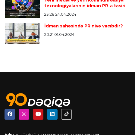
Yeni media və yeni kommunikasiya
texnologiyalarının idman PR-a təsiri
23:28 24.04.2024
İdman sahəsində PR niyə vacıbdir?
20:21 01.04.2024
Adı;
"90DƏQİQƏ.AZ" Məhdud Məsuliyyətli Cəmiyyəti