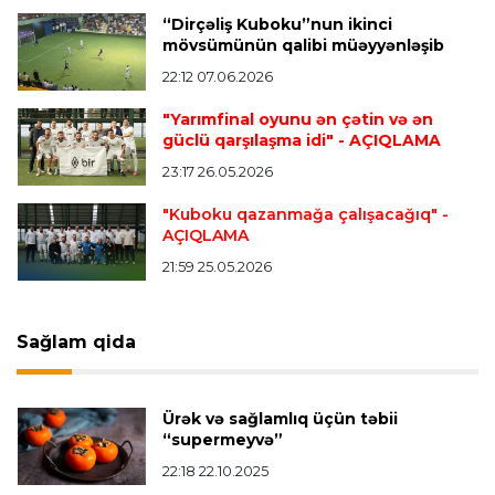
Mourinyodan Vinisiusla bağlı açıqlama
- “Hələ
“Dirçəliş Kuboku”nun ikinci
optimal formasında deyil”
mövsümünün qalibi müəyyənləşib
22:12 07.06.2026
Transfer
21:55 09.08.2026
"Yarımfinal oyunu ən çətin və ən
“Mançester Yunayted” və “Çelsi” Premyer
güclü qarşılaşma idi"
- AÇIQLAMA
Liqanın bombardirini istəyir
23:17 26.05.2026
"Kuboku qazanmağa çalışacağıq"
-
AÇIQLAMA
Transfer
21:49 09.08.2026
“Kristal Pelas” İsrail millisinin futbolçusunu
21:59 25.05.2026
transfer edir
Sağlam qida
Bütün xəbərlər >>>
Ürək və sağlamlıq üçün təbii
“supermeyvə”
22:18 22.10.2025