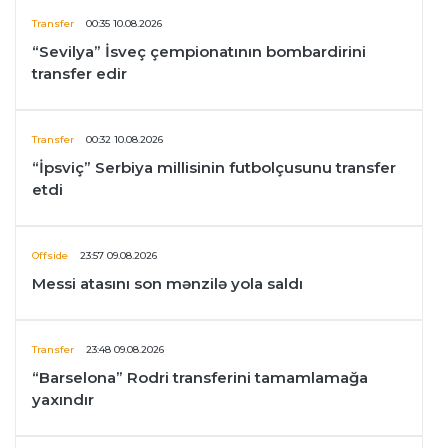
Transfer
00:35 10.08.2026
“Sevilya” İsveç çempionatının bombardirini
transfer edir
Transfer
00:32 10.08.2026
“İpsviç” Serbiya millisinin futbolçusunu transfer
etdi
Offside
23:57 09.08.2026
Messi atasını son mənzilə yola saldı
Transfer
23:48 09.08.2026
“Barselona” Rodri transferini tamamlamağa
yaxındır