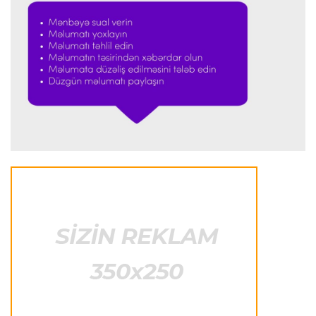
Trek velosipedi üzrə Ölkə Kubokunda qaliblər
müəyyənləşdi
Transfer
23:44 07.08.2026
"Milan" İsmayıl Bennaseri ilə yollarını ayırdı
Dünya çempionatı
23:40 07.08.2026
Meksika və Argentina futbol federasiyalarından
İnfantinoya dəstək
Formula-1
23:36 07.08.2026
"Formula 1" pilotlarının 2026-cı il reytinqi
açıqlanıb
Transfer
23:32 07.08.2026