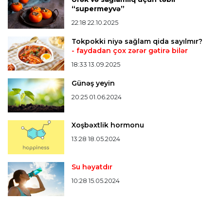
"Real" argentinalı futbolçusunu "Fiorentina"ya
“supermeyvə”
icarəyə göndərdi
22:18 22.10.2025
Tokpokki niyə sağlam qida sayılmır?
Bütün xəbərlər >>>
- faydadan çox zərər gətirə bilər
18:33 13.09.2025
Günəş yeyin
20:25 01.06.2024
Xoşbəxtlik hormonu
13:28 18.05.2024
Su həyatdır
10:28 15.05.2024