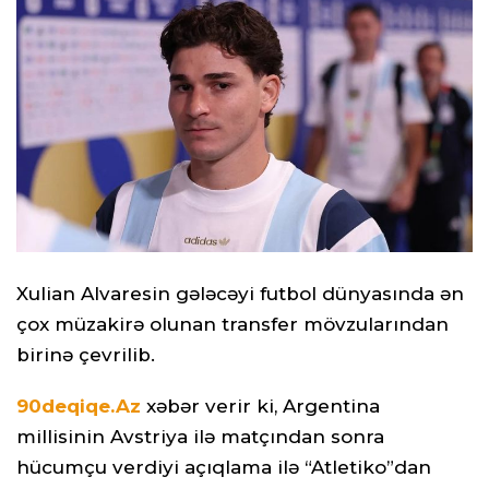
Xulian Alvaresin gələcəyi futbol dünyasında ən
çox müzakirə olunan transfer mövzularından
birinə çevrilib.
90deqiqe.Az
xəbər verir ki, Argentina
millisinin Avstriya ilə matçından sonra
hücumçu verdiyi açıqlama ilə “Atletiko”dan