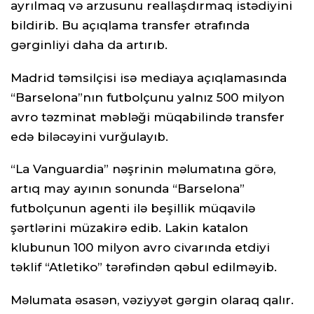
ayrılmaq və arzusunu reallaşdırmaq istədiyini
bildirib. Bu açıqlama transfer ətrafında
gərginliyi daha da artırıb.
Madrid təmsilçisi isə mediaya açıqlamasında
“Barselona”nın futbolçunu yalnız 500 milyon
avro təzminat məbləği müqabilində transfer
edə biləcəyini vurğulayıb.
“La Vanguardia” nəşrinin məlumatına görə,
artıq may ayının sonunda “Barselona”
futbolçunun agenti ilə beşillik müqavilə
şərtlərini müzakirə edib. Lakin katalon
klubunun 100 milyon avro civarında etdiyi
təklif “Atletiko” tərəfindən qəbul edilməyib.
Məlumata əsasən, vəziyyət gərgin olaraq qalır.