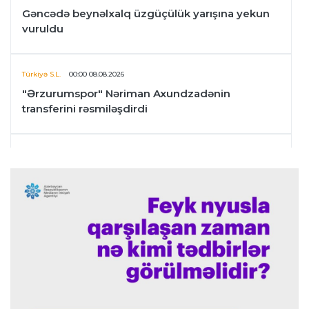
Gəncədə beynəlxalq üzgüçülük yarışına yekun
vuruldu
Türkiyə S.L.
00:00 08.08.2026
"Ərzurumspor" Nəriman Axundzadənin
transferini rəsmiləşdirdi
Transfer
23:59 07.08.2026
"Nyukasl" "Marsel"in yarımmüdafiəçisi ilə
maraqlanır
Offside
23:57 07.08.2026
Lamin Yamal Kolumbiyada rep ifa etdi
- VİDEO
Offside
23:47 07.08.2026