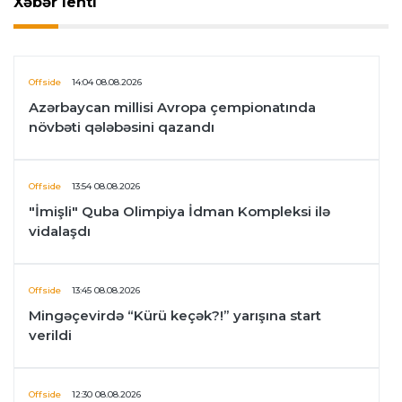
Xəbər lenti
Offside
14:04 08.08.2026
Azərbaycan millisi Avropa çempionatında
növbəti qələbəsini qazandı
Offside
13:54 08.08.2026
"İmişli" Quba Olimpiya İdman Kompleksi ilə
vidalaşdı
Offside
13:45 08.08.2026
Mingəçevirdə “Kürü keçək?!” yarışına start
verildi
Offside
12:30 08.08.2026