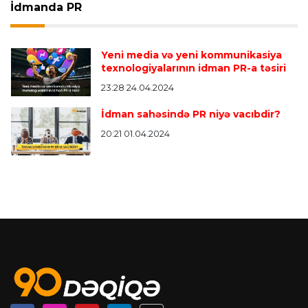
İdmanda PR
Yeni media və yeni kommunikasiya
texnologiyalarının idman PR-a təsiri
23:28 24.04.2024
İdman sahəsində PR niyə vacıbdir?
20:21 01.04.2024