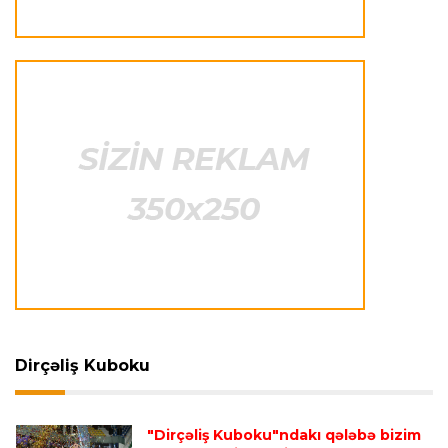
"Kristal Pelas" Takehiro Tomiyasunu heyətinə
qatdı
Formula-1
23:29 07.08.2026
"Antonellinin potensialına heç vaxt şübhə
etməmişəm"
Transfer
23:25 07.08.2026
"Liverpul" Barkola üçün 115 milyon avroluq təklif
hazırlayır
Formula-1
23:22 07.08.2026
"Onun istedadı uşaq yaşlarından bəlli idi"
Dirçəliş Kuboku
Transfer
23:20 07.08.2026
"Dirçəliş Kuboku"ndakı qələbə bizim