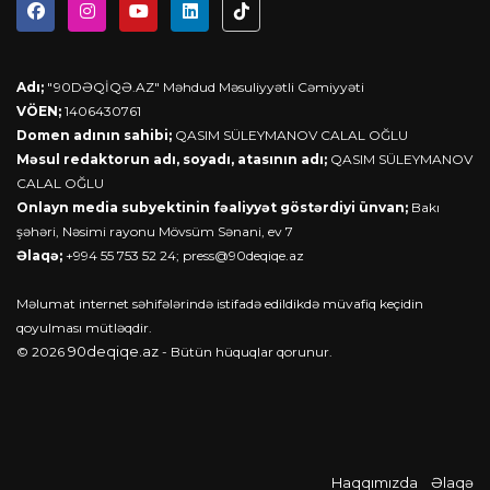
Adı;
"90DƏQİQƏ.AZ" Məhdud Məsuliyyətli Cəmiyyəti
VÖEN;
1406430761
Domen adının sahibi;
QASIM SÜLEYMANOV CALAL OĞLU
Məsul redaktorun adı, soyadı, atasının adı;
QASIM SÜLEYMANOV
CALAL OĞLU
Onlayn media subyektinin fəaliyyət göstərdiyi ünvan;
Bakı
şəhəri, Nəsimi rayonu Mövsüm Sənani, ev 7
Əlaqə;
+994 55 753 52 24;
press@90deqiqe.az
Məlumat internet səhifələrində istifadə edildikdə müvafiq keçidin
qoyulması mütləqdir.
90deqiqe.az
© 2026
- Bütün hüquqlar qorunur.
Haqqımızda
Əlaqə