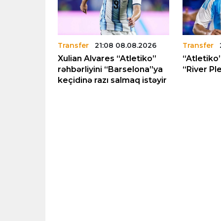
8.08.2026
Transfer
21:08 08.08.2026
Transfer
sabiq
Xulian Alvares “Atletiko”
“Atletiko
rasını
rəhbərliyini “Barselona”ya
“River Pl
tdirəcək
keçidinə razı salmaq istəyir