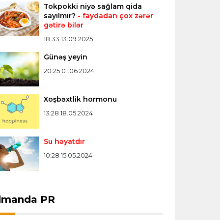
Tokpokki niyə sağlam qida
Formula-1
20:24 08.08.2026
sayılmır?
- faydadan çox zərər
gətirə bilər
Verstappen öz komandasının "Formula
1"də iştirak etməyəcəyini açıqladı
18:33 13.09.2025
Günəş yeyin
Bütün xəbərlər >>>
20:25 01.06.2024
Xoşbəxtlik hormonu
13:28 18.05.2024
Su həyatdır
10:28 15.05.2024
dmanda PR