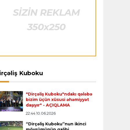
Çimərlik voleybolu üzrə ölkə
çempionatının qalibləri müəyyənləşdi
Offside
22:23 08.08.2026
ansfer
17:09 08.08.2026
Transfer
17:02 08.08.2026
iverpul” “Barselona”nın
“Fənərbağça” Lukaku üçü
Azərbaycan cüdoçusu Avropa
dafiəçisini icarəyə
“Napoli” ilə danışıqları
Kubokunda bürünc medal qazanıb
türür
davam etdirir
Transfer
21:36 08.08.2026
“Barselona”nın sabiq futbolçusu
irçəliş Kuboku
karyerasını MLS-də davam etdirəcək
Transfer
21:08 08.08.2026
"Dirçəliş Kuboku"ndakı qələbə
bizim üçün xüsusi əhəmiyyət
Xulian Alvares “Atletiko” rəhbərliyini
daşıyır"
- AÇIQLAMA
“Barselona”ya keçidinə razı salmaq
22:44 10.06.2026
istəyir
“Dirçəliş Kuboku”nun ikinci
mövsümünün qalibi