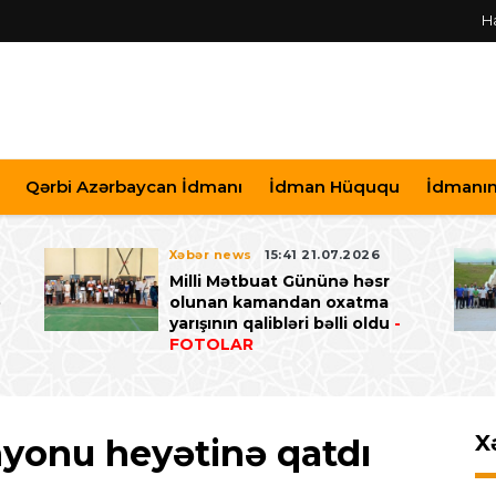
H
Qərbi Azərbaycan İdmanı
İdman Hüququ
İdmanın 
Xəbər news
15:41 21.07.2026
Milli Mətbuat Gününə həsr
ə
olunan kamandan oxatma
yarışının qalibləri bəlli oldu
-
FOTOLAR
X
yonu heyətinə qatdı