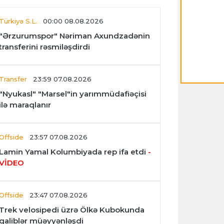
Türkiyə S.L.
00:00 08.08.2026
"Ərzurumspor" Nəriman Axundzadənin
transferini rəsmiləşdirdi
Transfer
23:59 07.08.2026
"Nyukasl" "Marsel"in yarımmüdafiəçisi
ilə maraqlanır
Offside
23:57 07.08.2026
Lamin Yamal Kolumbiyada rep ifa etdi
-
VİDEO
Offside
23:47 07.08.2026
Trek velosipedi üzrə Ölkə Kubokunda
qaliblər müəyyənləşdi