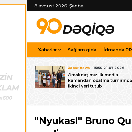
8 avqust 2026. Şənbə
Xəbərlər
Sağlam qida
İdmanda PR
7.07.2026
Xəbər news
15:50 21.07.2026
iyev
Əməkdaşımız ilk media
riləcək U-15
kamandan oxatma turnirind
 festivalı ilə
ikinci yeri tutub
zalayıb
"Nyukasl" Bruno Qui