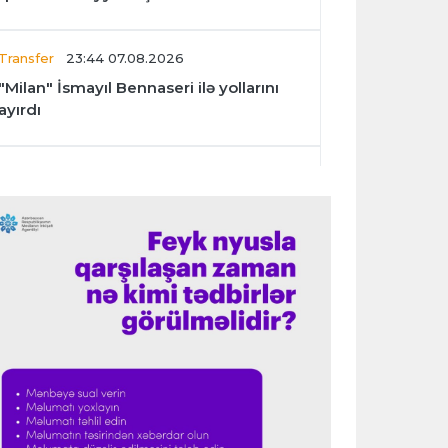
Transfer
23:44 07.08.2026
"Milan" İsmayıl Bennaseri ilə yollarını
ayırdı
Dünya çempionatı
23:40 07.08.2026
Meksika və Argentina futbol
federasiyalarından İnfantinoya dəstək
Formula-1
23:36 07.08.2026
"Formula 1" pilotlarının 2026-cı il
reytinqi açıqlanıb
Transfer
23:32 07.08.2026
"Kristal Pelas" Takehiro Tomiyasunu