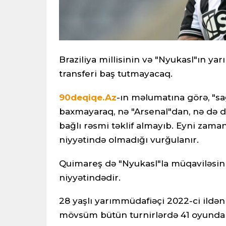
Braziliya millisinin və "Nyukasl"ın y
transferi baş tutmayacaq.
90deqiqe.Az
-ın məlumatına görə, "sa
baxmayaraq, nə "Arsenal"dan, nə də di
bağlı rəsmi təklif almayıb. Eyni zam
niyyətində olmadığı vurğulanır.
Quimareş də "Nyukasl"la müqaviləsin
niyyətindədir.
28 yaşlı yarımmüdafiəçi 2022-ci ildən
mövsüm bütün turnirlərdə 41 oyunda 