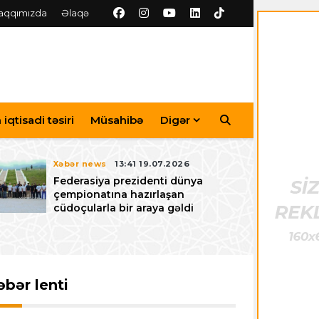
aqqımızda
Əlaqə
iqtisadi təsiri
Müsahibə
Digər
Xəbər news
13:41 19.07.2026
Federasiya prezidenti dünya
çempionatına hazırlaşan
cüdoçularla bir araya gəldi
əbər lenti