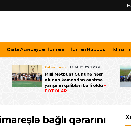
H
Qərbi Azərbaycan İdmanı
İdman Hüququ
İdmanın 
Xəbər news
15:41 21.07.2026
Milli Mətbuat Gününə həsr
ə
olunan kamandan oxatma
yarışının qalibləri bəlli oldu
-
FOTOLAR
X
mareşlə bağlı qərarını