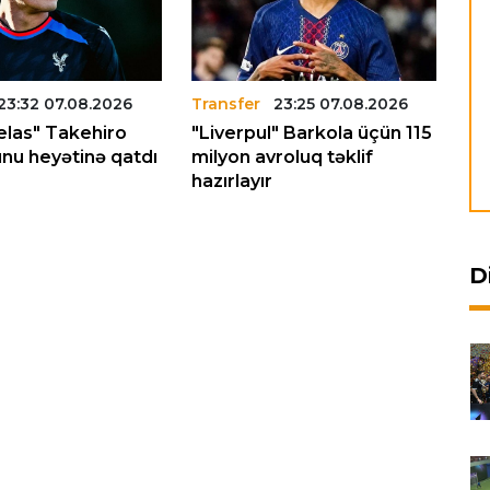
23:32 07.08.2026
Transfer
23:25 07.08.2026
Tr
Pelas" Takehiro
"Liverpul" Barkola üçün 115
"N
nu heyətinə qatdı
milyon avroluq təklif
Yu
hazırlayır
ve
D