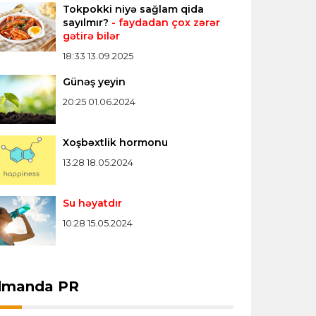
Tokpokki niyə sağlam qida
Misli Premyer liqa
16:52 07.08.2026
sayılmır?
- faydadan çox zərər
gətirə bilər
"Zirə" Namik Ələskərovla yollarını ayırdı
18:33 13.09.2025
Günəş yeyin
Bütün xəbərlər >>>
20:25 01.06.2024
Xoşbəxtlik hormonu
13:28 18.05.2024
Su həyatdır
10:28 15.05.2024
dmanda PR