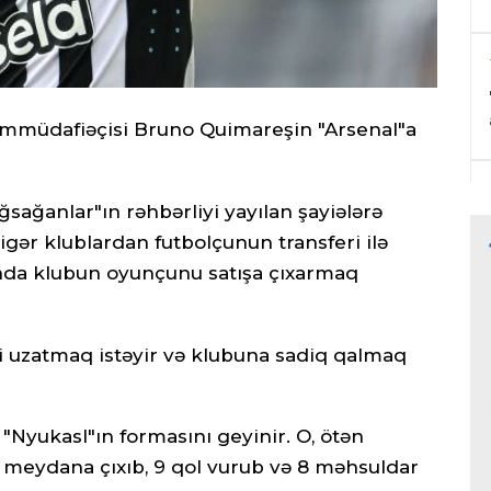
arımmüdafiəçisi Bruno Quimareşin "Arsenal"a
ğsağanlar"ın rəhbərliyi yayılan şayiələrə
gər klublardan futbolçunun transferi ilə
anda klubun oyunçunu satışa çıxarmaq
i uzatmaq istəyir və klubuna sadiq qalmaq
 "Nyukasl"ın formasını geyinir. O, ötən
meydana çıxıb, 9 qol vurub və 8 məhsuldar