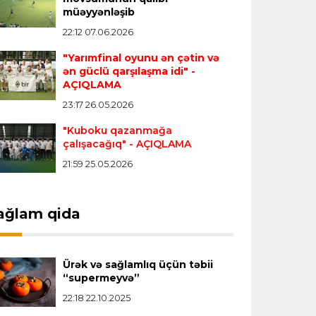
müəyyənləşib
"Real" argentinalı futbolçusunu
"Fiorentina"ya icarəyə göndərdi
22:12 07.06.2026
"Yarımfinal oyunu ən çətin və
ən güclü qarşılaşma idi"
-
Transfer
22:57 07.08.2026
AÇIQLAMA
"Qranada" Zinəddin Zidanın oğlu ilə
23:17 26.05.2026
yollarını ayırdı
"Kuboku qazanmağa
çalışacağıq"
- AÇIQLAMA
Transfer
22:54 07.08.2026
21:59 25.05.2026
"Mançester Siti" argentinalı qapıçını
transfer edir
ağlam qida
Offside
19:46 07.08.2026
Çimərlik voleybolu üzrə ölkə
Ürək və sağlamlıq üçün təbii
çempionatında bürünc medalın sahibi
“supermeyvə”
müəyyənləşdi
22:18 22.10.2025