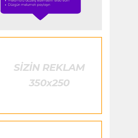
heyətinə qatdı
Formula-1
23:29 07.08.2026
"Antonellinin potensialına heç vaxt
şübhə etməmişəm"
Transfer
23:25 07.08.2026
"Liverpul" Barkola üçün 115 milyon
avroluq təklif hazırlayır
Formula-1
23:22 07.08.2026
"Onun istedadı uşaq yaşlarından bəlli
idi"
Transfer
23:20 07.08.2026