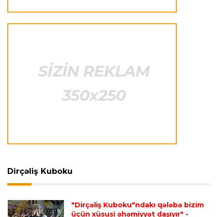
Avroliqa
23:33 06.08.2026
Avropa Liqasının oyununda qeyri-adi hadisə
-
qarşılaşma su basmasına görə dayandırıldı
İtaliya S.A.
23:27 06.08.2026
Neapolda Maradonanın adını daşıyan yeni
stadion tikiləcək
Avroliqa
23:23 06.08.2026
"Reyncers" uduzdu, ÇSKA-dan inamlı qələbə
Dirçəliş Kuboku
Transfer
23:18 06.08.2026
"Lids" tarixinin ən bahalı transferini reallaşdırdı
"Dirçəliş Kuboku"ndakı qələbə bizim
üçün xüsusi əhəmiyyət daşıyır"
-