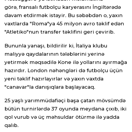
görə, fransalı futbolçu karyerasını İngiltərədə
davam etdirmək istəyir. Bu səbəbdən o, yaxın
vaxtlarda "Roma"ya 45 milyon avro təklif edən
"Atletiko"nun transfer təklifini geri çevirib.
Bununla yanaşı, bildirilir ki, İtaliya klubu
maliyyə qaydalarının tələblərini yerinə
yetirmək məqsədilə Kone ilə yollarını ayırmağa
hazırdır. London nəhəngləri də futbolçu üçün
yeni təklif hazırlayırlar və yaxın vaxtda
"canavar"la danışıqlara başlayacaq.
25 yaşlı yarımmüdafiəçi başa çatan mövsümdə
bütün turnirlərdə 37 oyunda meydana çıxıb, iki
qol vurub və üç məhsuldar ötürmə ilə yadda
qalıb.