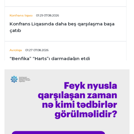
Konfrans liqası
01:29 07.08.2026
Konfrans Liqasında daha beş qarşılaşma başa
çatıb
Avroliqa
01:27 07.08.2026
“Benfika” “Harts”ı darmadağın etdi
İspaniya L.L.
01:23 07.08.2026
"Barselona" Mərakeş klubuna qarşı keçirilməsi
planlaşdırılan yoldaşlıq oyununu ləğv etdi
Dünya çempionatı
23:59 06.08.2026
"Prezident səlahiyyətlərindən sui-istifadə edib"
-
FIFPRO-dan İnfantinoya sərt ittiham