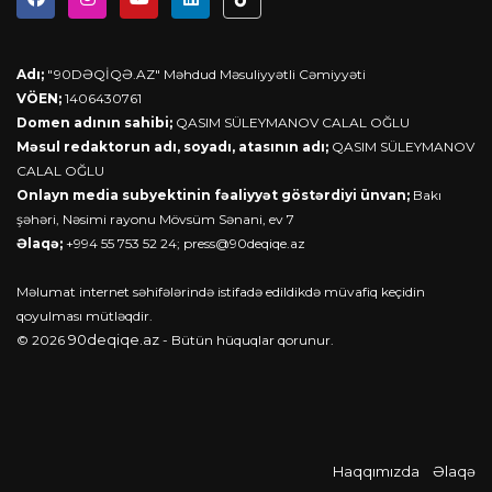
Adı;
"90DƏQİQƏ.AZ" Məhdud Məsuliyyətli Cəmiyyəti
VÖEN;
1406430761
Domen adının sahibi;
QASIM SÜLEYMANOV CALAL OĞLU
Məsul redaktorun adı, soyadı, atasının adı;
QASIM SÜLEYMANOV
CALAL OĞLU
Onlayn media subyektinin fəaliyyət göstərdiyi ünvan;
Bakı
şəhəri, Nəsimi rayonu Mövsüm Sənani, ev 7
Əlaqə;
+994 55 753 52 24;
press@90deqiqe.az
Məlumat internet səhifələrində istifadə edildikdə müvafiq keçidin
qoyulması mütləqdir.
90deqiqe.az
© 2026
- Bütün hüquqlar qorunur.
Haqqımızda
Əlaqə