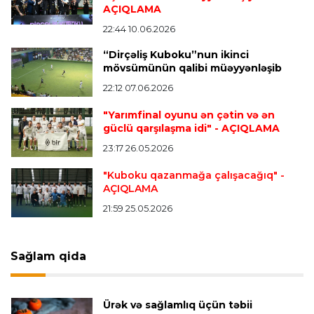
AÇIQLAMA
İngiltərə P.L.
23:14 06.08.2026
Alexandre Pato İngiltərə klubunun prezidenti
22:44 10.06.2026
olacaq
“Dirçəliş Kuboku”nun ikinci
mövsümünün qalibi müəyyənləşib
22:12 07.06.2026
Transfer
23:08 06.08.2026
"Qalatasaray" Leaunun alternativini "Arsenal"da
"Yarımfinal oyunu ən çətin və ən
tapdı
güclü qarşılaşma idi"
- AÇIQLAMA
23:17 26.05.2026
Offside
23:04 06.08.2026
"Kuboku qazanmağa çalışacağıq"
-
AÇIQLAMA
Çimərlik voleybolu üzrə ölkə çempionatında
finalçılar müəyyənləşdi
21:59 25.05.2026
Konfrans liqası
23:03 06.08.2026
Sağlam qida
"Qarabağ" "Dinamo"ya minimal hesabla uduzdu
Ürək və sağlamlıq üçün təbii