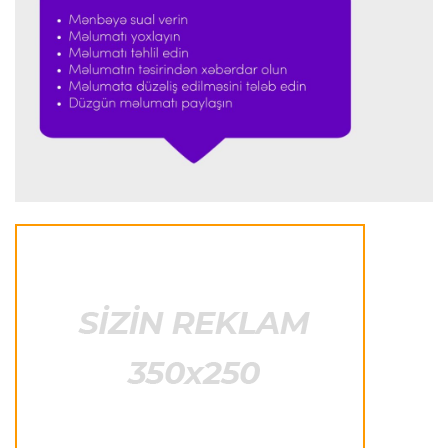
Formula-1
23:51 06.08.2026
"Antonelli çox etibarlı pilota çevrilib"
Formula-1
23:44 06.08.2026
"Antonelli mövsümün ən yaxşı pilotlarından
biridir"
Formula-1
23:41 06.08.2026
"Bu il mənim üçün cəngəllikdə sağ qalmağa
bənzəyir"
Transfer
23:38 06.08.2026
"Barselona" Rodri üçün 60 milyon avro
ödəyəcək