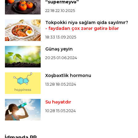
Bütün xəbərlər >>>
“supermeyvə”
22:18 22.10.2025
Tokpokki niyə sağlam qida sayılmır?
- faydadan çox zərər gətirə bilər
18:33 13.09.2025
Günəş yeyin
20:25 01.06.2024
Xoşbəxtlik hormonu
13:28 18.05.2024
Su həyatdır
10:28 15.05.2024
İdmanda PR