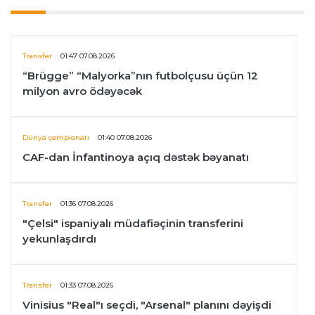
Transfer
01:47 07.08.2026
“Brügge” “Malyorka”nın futbolçusu üçün 12
milyon avro ödəyəcək
Dünya çempionatı
01:40 07.08.2026
CAF-dan İnfantinoya açıq dəstək bəyanatı
Transfer
01:36 07.08.2026
"Çelsi" ispaniyalı müdafiəçinin transferini
yekunlaşdırdı
Transfer
01:33 07.08.2026
Vinisius "Real"ı seçdi, "Arsenal" planını dəyişdi