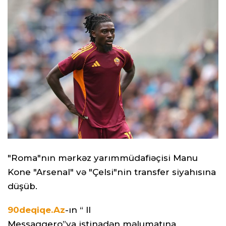
"Roma"nın mərkəz yarımmüdafiəçisi Manu
Kone "Arsenal" və "Çelsi"nin transfer siyahısına
düşüb.
90deqiqe.Az
-ın “ Il
Messaggero”ya istinadən məlumatına