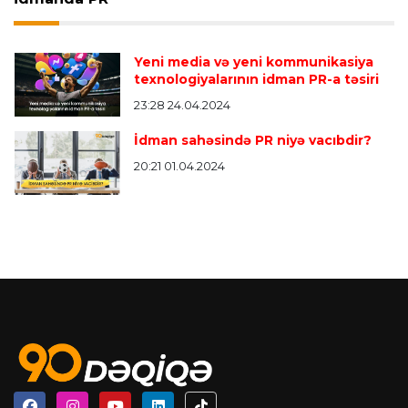
Yeni media və yeni kommunikasiya
texnologiyalarının idman PR-a təsiri
23:28 24.04.2024
İdman sahəsində PR niyə vacıbdir?
20:21 01.04.2024