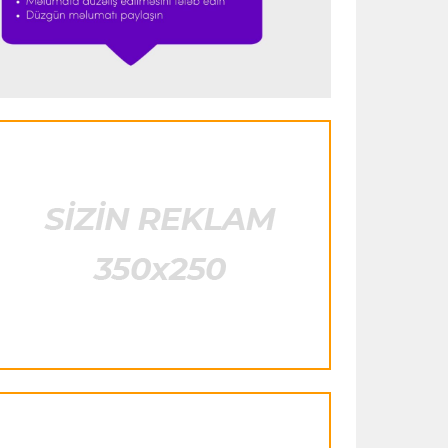
istifadə edib"
- FIFPRO-dan İnfantinoya
sərt ittiham
Formula-1
23:51 06.08.2026
"Antonelli çox etibarlı pilota çevrilib"
Formula-1
23:44 06.08.2026
"Antonelli mövsümün ən yaxşı
pilotlarından biridir"
Formula-1
23:41 06.08.2026
"Bu il mənim üçün cəngəllikdə sağ
qalmağa bənzəyir"
Transfer
23:38 06.08.2026