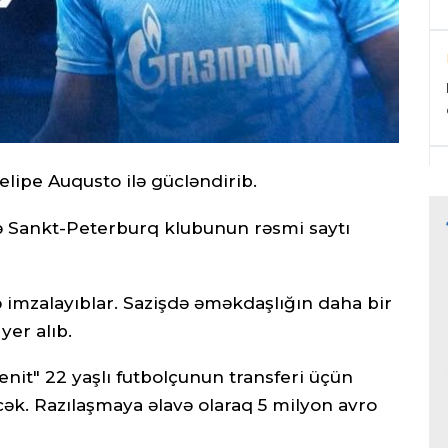
elipe Auqusto ilə gücləndirib.
də Sankt-Peterburq klubunun rəsmi saytı
ilə imzalayıblar. Sazişdə əməkdaşlığın daha bir
yer alıb.
nit" 22 yaşlı futbolçunun transferi üçün
ək. Razılaşmaya əlavə olaraq 5 milyon avro