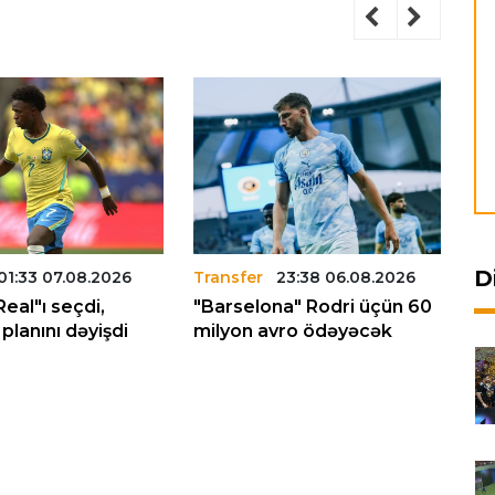
D
01:33 07.08.2026
Transfer
23:38 06.08.2026
Tr
Real"ı seçdi,
"Barselona" Rodri üçün 60
"L
planını dəyişdi
milyon avro ödəyəcək
tr