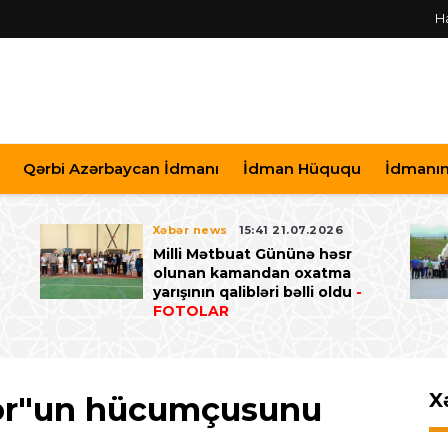
H
Qərbi Azərbaycan İdmanı
İdman Hüququ
İdmanın 
Xəbər news
15:41 21.07.2026
Milli Mətbuat Gününə həsr
ə
olunan kamandan oxatma
yarışının qalibləri bəlli oldu
-
FOTOLAR
X
por"un hücumçusunu