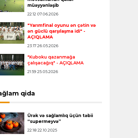
Transfer
23:18 06.08.2026
müəyyənləşib
"Lids" tarixinin ən bahalı transferini
22:12 07.06.2026
reallaşdırdı
"Yarımfinal oyunu ən çətin və
ən güclü qarşılaşma idi"
-
AÇIQLAMA
İngiltərə P.L.
23:14 06.08.2026
23:17 26.05.2026
Alexandre Pato İngiltərə klubunun
prezidenti olacaq
"Kuboku qazanmağa
çalışacağıq"
- AÇIQLAMA
21:59 25.05.2026
Transfer
23:08 06.08.2026
"Qalatasaray" Leaunun alternativini
"Arsenal"da tapdı
ağlam qida
Offside
23:04 06.08.2026
Ürək və sağlamlıq üçün təbii
Çimərlik voleybolu üzrə ölkə
“supermeyvə”
çempionatında finalçılar müəyyənləşdi
22:18 22.10.2025