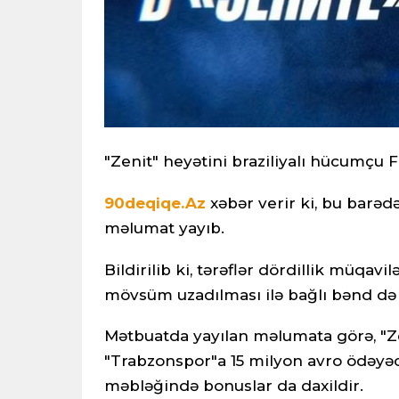
"Zenit" heyətini braziliyalı hücumçu F
90deqiqe.Az
xəbər verir ki, bu barə
məlumat yayıb.
Bildirilib ki, tərəflər dördillik müqav
mövsüm uzadılması ilə bağlı bənd də 
Mətbuatda yayılan məlumata görə, "Ze
"Trabzonspor"a 15 milyon avro ödəyəc
məbləğində bonuslar da daxildir.