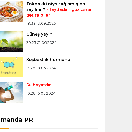
Tokpokki niyə sağlam qida
Konfrans liqası
23:03 06.08.2026
sayılmır?
- faydadan çox zərər
gətirə bilər
"Qarabağ" "Dinamo"ya minimal
hesabla uduzdu
18:33 13.09.2025
Günəş yeyin
Bütün xəbərlər >>>
20:25 01.06.2024
Xoşbəxtlik hormonu
13:28 18.05.2024
Su həyatdır
10:28 15.05.2024
dmanda PR