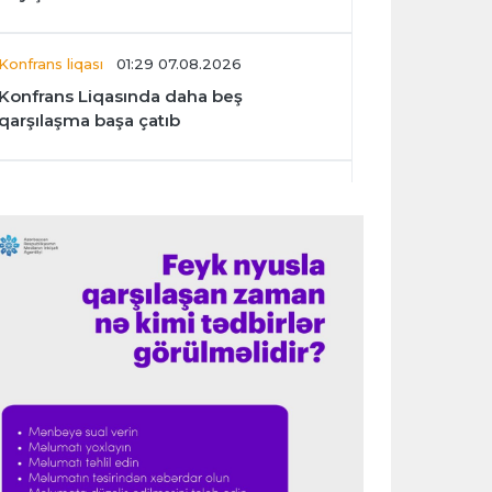
Konfrans liqası
01:29 07.08.2026
Konfrans Liqasında daha beş
qarşılaşma başa çatıb
Avroliqa
01:27 07.08.2026
“Benfika” “Harts”ı darmadağın etdi
İspaniya L.L.
01:23 07.08.2026
"Barselona" Mərakeş klubuna qarşı
keçirilməsi planlaşdırılan yoldaşlıq
oyununu ləğv etdi
Dünya çempionatı
23:59 06.08.2026
"Prezident səlahiyyətlərindən sui-