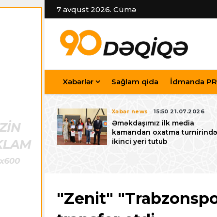
7 avqust 2026. Cümə
Xəbərlər
Sağlam qida
İdmanda PR
7.07.2026
Xəbər news
15:50 21.07.2026
iyev
Əməkdaşımız ilk media
riləcək U-15
kamandan oxatma turnirind
 festivalı ilə
ikinci yeri tutub
zalayıb
"Zenit" "Trabzons