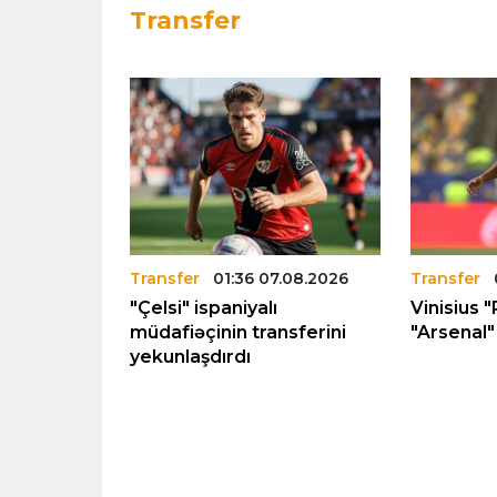
Transfer
.08.2026
Transfer
01:36 07.08.2026
Transfer
rka”nın
"Çelsi" ispaniyalı
Vinisius "
12 milyon
müdafiəçinin transferini
"Arsenal" 
yekunlaşdırdı