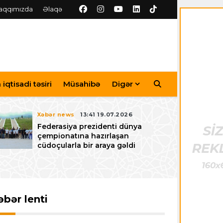
aqqımızda
Əlaqə
iqtisadi təsiri
Müsahibə
Digər
Xəbər news
13:41 19.07.2026
Federasiya prezidenti dünya
çempionatına hazırlaşan
cüdoçularla bir araya gəldi
əbər lenti