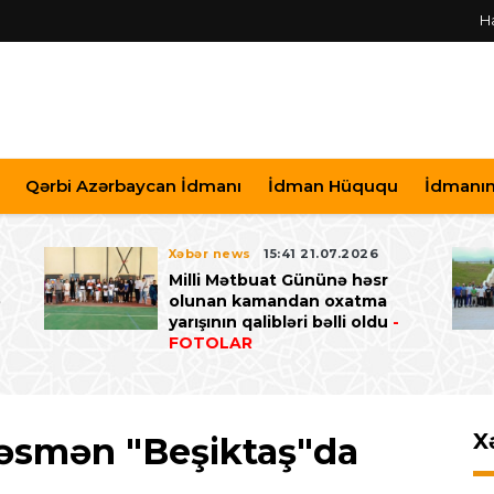
H
Qərbi Azərbaycan İdmanı
İdman Hüququ
İdmanın 
Xəbər news
15:41 21.07.2026
Milli Mətbuat Gününə həsr
ə
olunan kamandan oxatma
yarışının qalibləri bəlli oldu
-
FOTOLAR
X
rəsmən "Beşiktaş"da