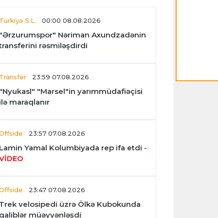
Türkiyə S.L.
00:00 08.08.2026
"Ərzurumspor" Nəriman Axundzadənin
transferini rəsmiləşdirdi
Transfer
23:59 07.08.2026
"Nyukasl" "Marsel"in yarımmüdafiəçisi
ilə maraqlanır
Offside
23:57 07.08.2026
Lamin Yamal Kolumbiyada rep ifa etdi
-
VİDEO
Offside
23:47 07.08.2026
Trek velosipedi üzrə Ölkə Kubokunda
qaliblər müəyyənləşdi