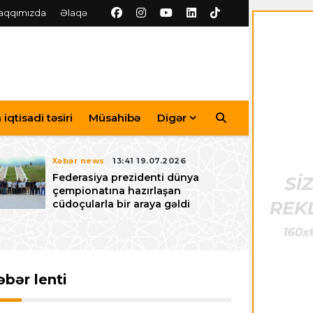
aqqımızda
Əlaqə
iqtisadi təsiri
Müsahibə
Digər
Xəbər news
13:41 19.07.2026
Federasiya prezidenti dünya
çempionatına hazırlaşan
cüdoçularla bir araya gəldi
əbər lenti