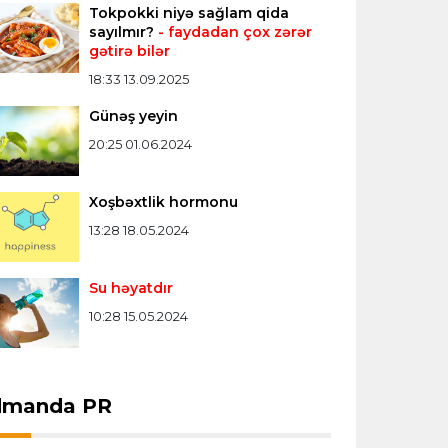
Tokpokki niyə sağlam qida
Misli Premyer liqa
16:52 07.08.2026
sayılmır?
- faydadan çox zərər
gətirə bilər
"Zirə" Namik Ələskərovla yollarını ayırdı
18:33 13.09.2025
Günəş yeyin
Bütün xəbərlər >>>
20:25 01.06.2024
Xoşbəxtlik hormonu
13:28 18.05.2024
Su həyatdır
10:28 15.05.2024
dmanda PR