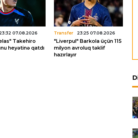
23:32 07.08.2026
Transfer
23:25 07.08.2026
Tr
Pelas" Takehiro
"Liverpul" Barkola üçün 115
"N
nu heyətinə qatdı
milyon avroluq təklif
Yu
hazırlayır
ve
D