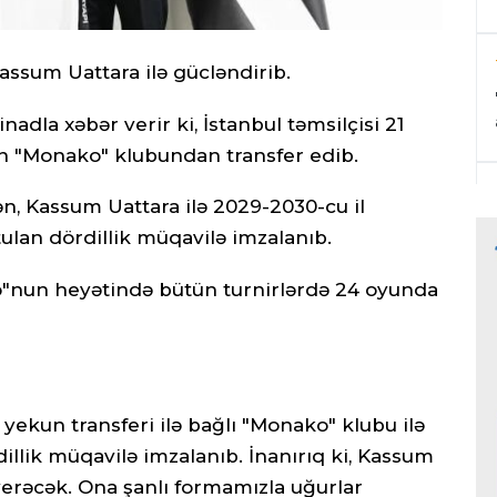
Kassum Uattara ilə gücləndirib.
nadla xəbər verir ki, İstanbul təmsilçisi 21
nın "Monako" klubundan transfer edib.
, Kassum Uattara ilə 2029-2030-cu il
an dördillik müqavilə imzalanıb.
nun heyətində bütün turnirlərdə 24 oyunda
ekun transferi ilə bağlı "Monako" klubu ilə
rdillik müqavilə imzalanıb. İnanırıq ki, Kassum
rəcək. Ona şanlı formamızla uğurlar