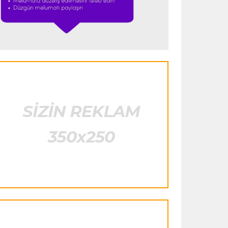
heyətinə qatdı
Formula-1
23:29 07.08.2026
"Antonellinin potensialına heç vaxt
şübhə etməmişəm"
Transfer
23:25 07.08.2026
"Liverpul" Barkola üçün 115 milyon
avroluq təklif hazırlayır
Formula-1
23:22 07.08.2026
"Onun istedadı uşaq yaşlarından bəlli
idi"
Transfer
23:20 07.08.2026