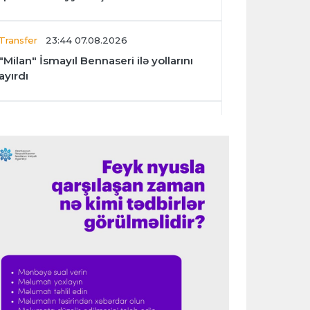
Transfer
23:44 07.08.2026
"Milan" İsmayıl Bennaseri ilə yollarını
ayırdı
Dünya çempionatı
23:40 07.08.2026
Meksika və Argentina futbol
federasiyalarından İnfantinoya dəstək
Formula-1
23:36 07.08.2026
"Formula 1" pilotlarının 2026-cı il
reytinqi açıqlanıb
Transfer
23:32 07.08.2026
"Kristal Pelas" Takehiro Tomiyasunu