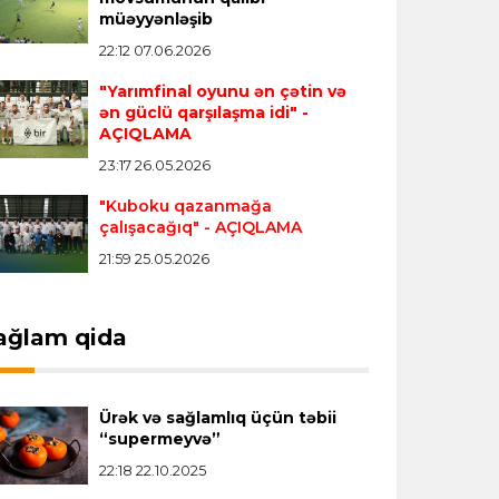
müəyyənləşib
"Real" argentinalı futbolçusunu
"Fiorentina"ya icarəyə göndərdi
22:12 07.06.2026
"Yarımfinal oyunu ən çətin və
ən güclü qarşılaşma idi"
-
Transfer
22:57 07.08.2026
AÇIQLAMA
"Qranada" Zinəddin Zidanın oğlu ilə
23:17 26.05.2026
yollarını ayırdı
"Kuboku qazanmağa
çalışacağıq"
- AÇIQLAMA
Transfer
22:54 07.08.2026
21:59 25.05.2026
"Mançester Siti" argentinalı qapıçını
transfer edir
ağlam qida
Offside
19:46 07.08.2026
Çimərlik voleybolu üzrə ölkə
Ürək və sağlamlıq üçün təbii
çempionatında bürünc medalın sahibi
“supermeyvə”
müəyyənləşdi
22:18 22.10.2025