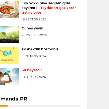
Tokpokki niyə sağlam qida
Konfrans liqası
23:03 06.08.2026
sayılmır?
- faydadan çox zərər
gətirə bilər
"Qarabağ" "Dinamo"ya minimal
hesabla uduzdu
18:33 13.09.2025
Günəş yeyin
Bütün xəbərlər >>>
20:25 01.06.2024
Xoşbəxtlik hormonu
13:28 18.05.2024
Su həyatdır
10:28 15.05.2024
dmanda PR