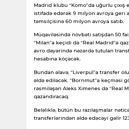
Madrid klubu “Komo”da uğurlu çıxış
istifadə edərək 9 milyon avroya geri a
təmsilçisinə 60 milyon avroya satıb.
Müqaviləsində növbəti satışdan 50 fa
“Milan”a keçidi də “Real Madrid”ə qaz
avro dəyərində nəzərdə tutulan tran
hesabına köçəcək.
Bundan əlavə, “Liverpul”a transfer o
əldə ediləcək. “Bornmut”a keçməsi göz
rəsmiləşən Aleks Ximenes də “Real M
qazandıracaq.
Beləliklə, bütün bu razılaşmalar nəti
transferlərindən əldə edəcəyi gəlir 1