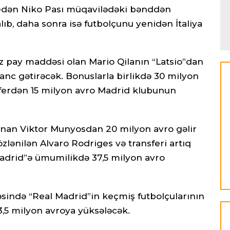
 edən Niko Pası müqavilədəki bənddən
lıb, daha sonra isə futbolçunu yenidən İtaliya
iz pay maddəsi olan Mario Qilanın “Latsio”dan
anc gətirəcək. Bonuslarla birlikdə 30 milyon
sferdən 15 milyon avro Madrid klubunun
lunan Viktor Munyosdan 20 milyon avro gəlir
lənilən Alvaro Rodriges və transferi artıq
adrid”ə ümumilikdə 37,5 milyon avro
cəsində “Real Madrid”in keçmiş futbolçularının
23,5 milyon avroya yüksələcək.