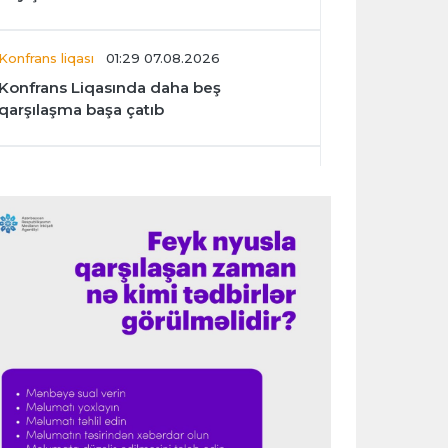
Konfrans liqası
01:29 07.08.2026
Konfrans Liqasında daha beş
qarşılaşma başa çatıb
Avroliqa
01:27 07.08.2026
“Benfika” “Harts”ı darmadağın etdi
İspaniya L.L.
01:23 07.08.2026
"Barselona" Mərakeş klubuna qarşı
keçirilməsi planlaşdırılan yoldaşlıq
oyununu ləğv etdi
Dünya çempionatı
23:59 06.08.2026
"Prezident səlahiyyətlərindən sui-