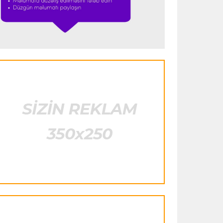
istifadə edib"
- FIFPRO-dan İnfantinoya
sərt ittiham
Formula-1
23:51 06.08.2026
"Antonelli çox etibarlı pilota çevrilib"
Formula-1
23:44 06.08.2026
"Antonelli mövsümün ən yaxşı
pilotlarından biridir"
Formula-1
23:41 06.08.2026
"Bu il mənim üçün cəngəllikdə sağ
qalmağa bənzəyir"
Transfer
23:38 06.08.2026