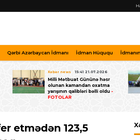
H
Qərbi Azərbaycan İdmanı
İdman Hüququ
İdmanın 
Xəbər news
15:41 21.07.2026
Milli Mətbuat Gününə həsr
ə
olunan kamandan oxatma
yarışının qalibləri bəlli oldu
-
FOTOLAR
X
fer etmədən 123,5