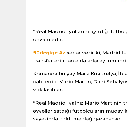
“Real Madrid” yollarını ayırdığı futb
davam edir.
90deqiqe.Az
xəbər verir ki, Madrid t
transferlərindən əldə edəcəyi ümumi g
Komanda bu yay Mark Kukurelya, İbra
cəlb edib. Mario Martin, Dani Sebalyo
vidalaşıblar.
“Real Madrid” yalnız Mario Martinin tr
əvvəllər satdığı futbolçuların müqavi
sayəsində ciddi məbləğ qazanacaq.