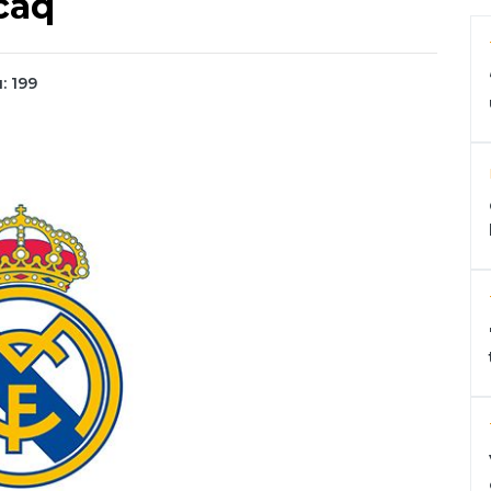
caq
: 199