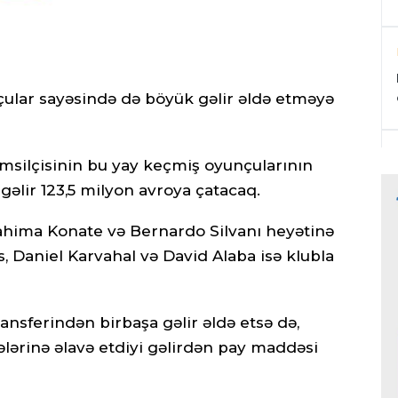
olçular sayəsində də böyük gəlir əldə etməyə
əmsilçisinin bu yay keçmiş oyunçularının
əlir 123,5 milyon avroya çatacaq.
hima Konate və Bernardo Silvanı heyətinə
s, Daniel Karvahal və David Alaba isə klubla
ansferindən birbaşa gəlir əldə etsə də,
lələrinə əlavə etdiyi gəlirdən pay maddəsi