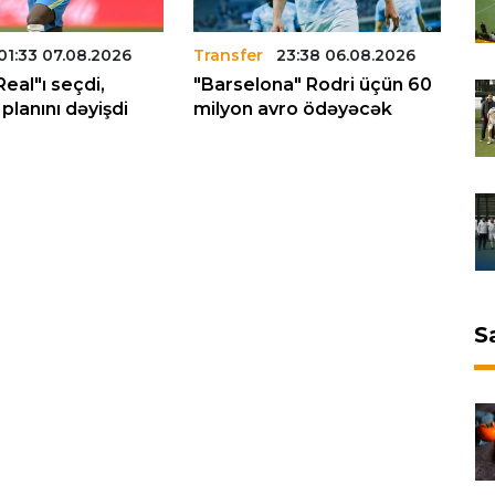
01:33 07.08.2026
Transfer
23:38 06.08.2026
Tr
Real"ı seçdi,
"Barselona" Rodri üçün 60
"L
planını dəyişdi
milyon avro ödəyəcək
tr
S