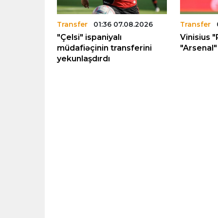
.08.2026
Transfer
01:36 07.08.2026
Transfer
rka”nın
"Çelsi" ispaniyalı
Vinisius "
12 milyon
müdafiəçinin transferini
"Arsenal" 
yekunlaşdırdı