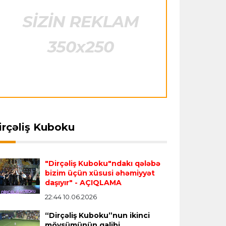
"Barselona" Rodri üçün 60 milyon avro
ödəyəcək
Avroliqa
23:33 06.08.2026
Avropa Liqasının oyununda qeyri-adi
hadisə
- qarşılaşma su basmasına görə
dayandırıldı
İtaliya S.A.
23:27 06.08.2026
irçəliş Kuboku
Neapolda Maradonanın adını daşıyan
yeni stadion tikiləcək
"Dirçəliş Kuboku"ndakı qələbə
bizim üçün xüsusi əhəmiyyət
Avroliqa
23:23 06.08.2026
daşıyır"
- AÇIQLAMA
"Reyncers" uduzdu, ÇSKA-dan inamlı
22:44 10.06.2026
qələbə
“Dirçəliş Kuboku”nun ikinci
mövsümünün qalibi