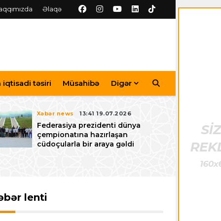
aqqımızda
Əlaqə
iqtisadi təsiri
Müsahibə
Digər
Xəbər news
13:41 19.07.2026
Federasiya prezidenti dünya
çempionatına hazırlaşan
cüdoçularla bir araya gəldi
əbər lenti