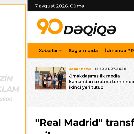
7 avqust 2026. Cümə
Xəbərlər
Sağlam qida
İdmanda PR
7.07.2026
Xəbər news
15:50 21.07.2026
iyev
Əməkdaşımız ilk media
riləcək U-15
kamandan oxatma turnirind
 festivalı ilə
ikinci yeri tutub
zalayıb
"Real Madrid" trans