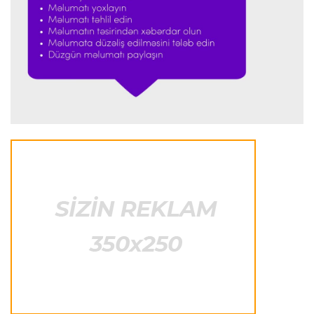
İngiltərə P.L.
16:55 08.08.2026
Bruno Qimaraynş “Arsenal”dakı hədəflərini
açıqladı
İspaniya L.L.
16:51 08.08.2026
Simeone Xulian Alvaresin “Atletiko”dakı
gələcəyi ilə bağlı danışıb
Transfer
16:48 08.08.2026
Ferran Torres PSJ-yə keçir
Transfer
16:29 08.08.2026
Bruno Qimaraynşin “Arsenal”a keçidi rəsmiləşdi