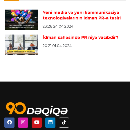
Yeni media və yeni kommunikasiya
texnologiyalarının idman PR-a təsiri
23:28 24.04.2024
İdman sahəsində PR niyə vacıbdir?
20:21 01.04.2024