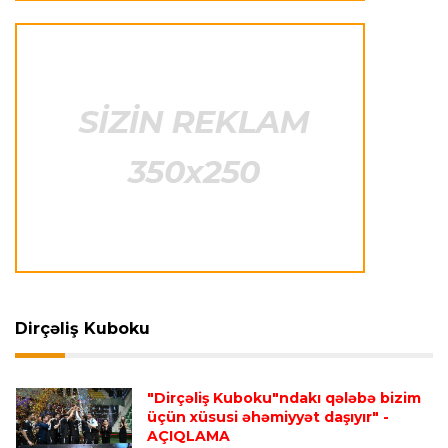
Offside
16:14 08.08.2026
“Kamandan oxatmaya marağın artması
sevindirici haldır”
Offside
15:47 08.08.2026
“Qalib olmasalar belə, burada iştirak etmək özü
böyük qələbədir”
Offside
15:39 08.08.2026
“106 nəfərin müraciəti bizim üçün çox yaxşı
nəticədir”
Dirçəliş Kuboku
Offside
15:33 08.08.2026
“Əsas məqsədimiz 2028-ci ildə Los-Ancelesdə
"Dirçəliş Kuboku"ndakı qələbə bizim
keçiriləcək Olimpiadaya lisenziya qazanmaqdır”
üçün xüsusi əhəmiyyət daşıyır"
-
AÇIQLAMA