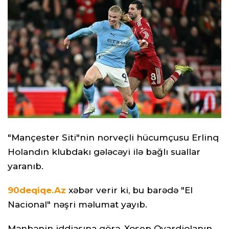
"Mançester Siti"nin norveçli hücumçusu Erlinq
Holandın klubdakı gələcəyi ilə bağlı suallar
yaranıb.
90deqiqe.Az
xəbər verir ki, bu barədə "El
Nacional" nəşri məlumat yayıb.
Mənbənin iddiasına görə, Xosep Qvardiolanın