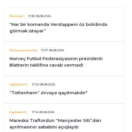
Formula-1
17:30 08.08.2026
“Hər bir komanda Verstappeni öz bolidində
görmək istəyər”
Dünya çempionatı
17:27 08.08.2026
Norveç Futbol Federasiyasının prezidenti
Blatterin təklifinə cavab vermədi
İngiltərə P.L.
17:20 08.08.2026
“Tottenhem” zirvəyə qayıtmalıdır"
İngiltərə P.L.
17:14 08.08.2026
Mareska Traftordun “Mançester Siti”dən
ayrılmasının səbəbini açıqlayıb