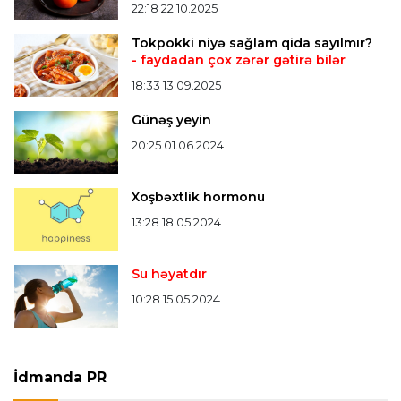
22:18 22.10.2025
Bütün xəbərlər >>>
Tokpokki niyə sağlam qida sayılmır?
- faydadan çox zərər gətirə bilər
18:33 13.09.2025
Günəş yeyin
20:25 01.06.2024
Xoşbəxtlik hormonu
13:28 18.05.2024
Su həyatdır
10:28 15.05.2024
İdmanda PR