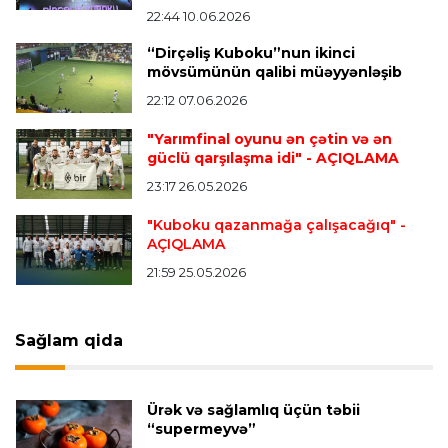
22:44 10.06.2026
Offside
15:25 08.08.2026
“Dirçəliş Kuboku”nun ikinci
“Əsas hədəfim Avropa və dünya yarışlarında
mövsümünün qalibi müəyyənləşib
medal qazanmaq, Olimpiadada iştirak
etməkdir”
22:12 07.06.2026
"Yarımfinal oyunu ən çətin və ən
güclü qarşılaşma idi"
- AÇIQLAMA
Offside
15:14 08.08.2026
23:17 26.05.2026
Lionel Messinin atası vəfat etdi
"Kuboku qazanmağa çalışacağıq"
-
AÇIQLAMA
Offside
14:47 08.08.2026
21:59 25.05.2026
“Vilyarreal” Bakıda istedadlı futbolçuları seçəcək
Sağlam qida
Offside
14:04 08.08.2026
Azərbaycan millisi Avropa çempionatında
növbəti qələbəsini qazandı
Ürək və sağlamlıq üçün təbii
“supermeyvə”