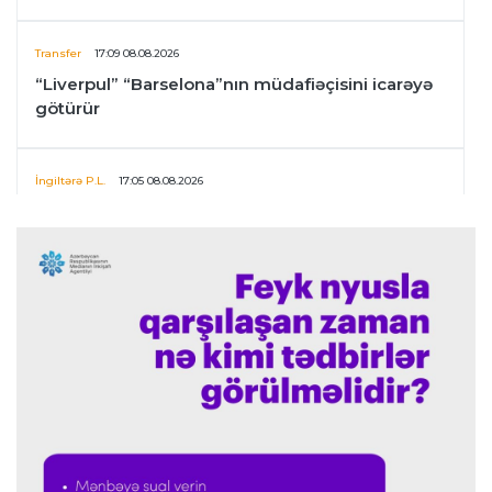
Transfer
17:09 08.08.2026
“Liverpul” “Barselona”nın müdafiəçisini icarəyə
götürür
İngiltərə P.L.
17:05 08.08.2026
“Mançester Siti”nin baş məşqçisi olmaq mənim
üçün böyük imtiyazdır”
Transfer
17:02 08.08.2026
“Fənərbağça” Lukaku üçün “Napoli” ilə
danışıqları davam etdirir
Transfer
17:01 08.08.2026
“Atletiko”nun müdafiəçisi İngiltərə klubuna keçir