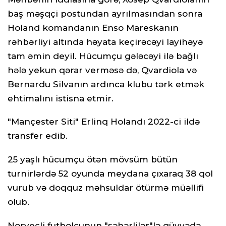
baş məşqçi postundan ayrılmasından sonra
Holand komandanın Enso Mareskanın
rəhbərliyi altında həyata keçirəcəyi layihəyə
tam əmin deyil. Hücumçu gələcəyi ilə bağlı
hələ yekun qərar verməsə də, Qvardiola və
Bernardu Silvanın ardınca klubu tərk etmək
ehtimalını istisna etmir.
"Mançester Siti" Erlinq Holandı 2022-ci ildə
transfer edib.
25 yaşlı hücumçu ötən mövsüm bütün
turnirlərdə 52 oyunda meydana çıxaraq 38 qol
vurub və doqquz məhsuldar ötürmə müəllifi
olub.
Norveçli futbolçunun "şəhərlilər"lə qüvvədə