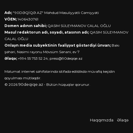
Adı;
"90DƏQİQƏ.AZ" Məhdud Məsuliyyətli Cəmiyyəti
VÖEN;
1406430761
Domen adının sahibi;
QASIM SÜLEYMANOV CALAL OĞLU
Məsul redaktorun adı, soyadı, atasının adı;
QASIM SÜLEYMANOV
CALAL OĞLU
Onlayn media subyektinin fəaliyyət göstərdiyi ünvan;
Bakı
şəhəri, Nəsimi rayonu Mövsüm Sənani, ev 7
Əlaqə;
+994 55 753 52 24;
press@90deqiqe.az
Məlumat internet səhifələrində istifadə edildikdə müvafiq keçidin
qoyulması mütləqdir.
90deqiqe.az
© 2026
- Bütün hüquqlar qorunur.
Haqqımızda
Əlaqə