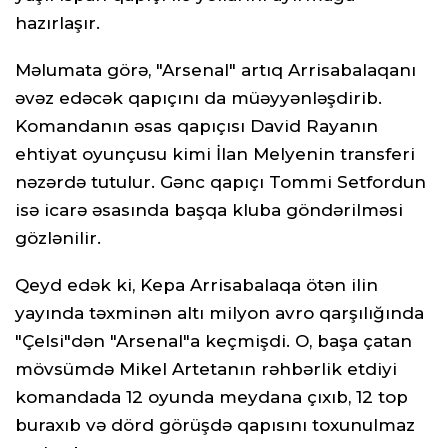
hazırlaşır.
Məlumata görə, "Arsenal" artıq Arrisabalaqanı
əvəz edəcək qapıçını da müəyyənləşdirib.
Komandanın əsas qapıçısı David Rayanın
ehtiyat oyunçusu kimi İlan Melyenin transferi
nəzərdə tutulur. Gənc qapıçı Tommi Setfordun
isə icarə əsasında başqa kluba göndərilməsi
gözlənilir.
Qeyd edək ki, Kepa Arrisabalaqa ötən ilin
yayında təxminən altı milyon avro qarşılığında
"Çelsi"dən "Arsenal"a keçmişdi. O, başa çatan
mövsümdə Mikel Artetanın rəhbərlik etdiyi
komandada 12 oyunda meydana çıxıb, 12 top
buraxıb və dörd görüşdə qapısını toxunulmaz