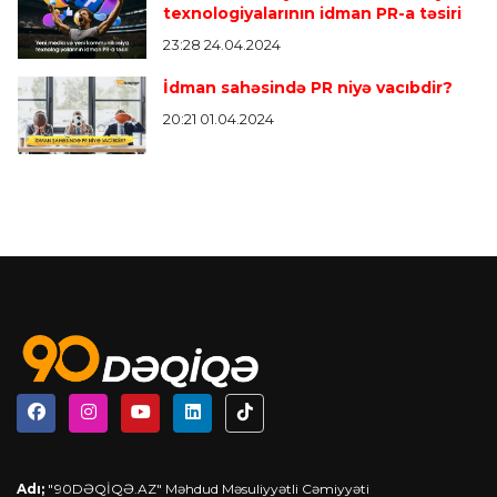
texnologiyalarının idman PR-a təsiri
23:28 24.04.2024
İdman sahəsində PR niyə vacıbdir?
20:21 01.04.2024
Adı;
"90DƏQİQƏ.AZ" Məhdud Məsuliyyətli Cəmiyyəti