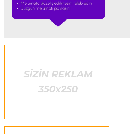
Formula-1
23:18 08.08.2026
“Ferrari”nin sabiq mühəndisi Həmiltonu
Şumaxerlə müqayisə etdi
İspaniya L.L.
23:09 08.08.2026
“Real Madrid” “Ferentsvaroş”a qalib gəldi
Fransa L.1
22:50 08.08.2026
PSJ “Mançester Yunayted”lə heç-heçə etdi
Offside
22:40 08.08.2026
Çimərlik voleybolu üzrə ölkə çempionatının
qalibləri müəyyənləşdi
Offside
22:23 08.08.2026