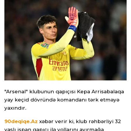
"Arsenal" klubunun qapıçısı Kepa Arrisabalaqa
yay keçid dövründə komandanı tərk etməyə
yaxındır.
90deqiqe.Az
xəbər verir ki, klub rəhbərliyi 32
yaşlı ispan qapıçı ilə yollarını ayırmağa