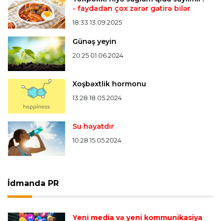
- faydadan çox zərər gətirə bilər
18:33 13.09.2025
Günəş yeyin
20:25 01.06.2024
Xoşbəxtlik hormonu
13:28 18.05.2024
Su həyatdır
10:28 15.05.2024
İdmanda PR
Yeni media və yeni kommunikasiya