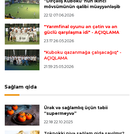
“Dirçəliş Kuboku”nun ikinci
“Vest Hem” “Tottenhem”in futbolçusunu
mövsümünün qalibi müəyyənləşib
transfer edir
22:12 07.06.2026
"Yarımfinal oyunu ən çətin və ən
Offside
20:51 08.08.2026
güclü qarşılaşma idi"
- AÇIQLAMA
Kamandan oxatma üzrə ölkə çempionatında
23:17 26.05.2026
finalçılar bəlli oldu
"Kuboku qazanmağa çalışacağıq"
-
AÇIQLAMA
Offside
20:27 08.08.2026
21:59 25.05.2026
Mingəçevirdə “Kürü keçək?! 5” yarışı keçirildi
-
Qaliblər müəyyənləşdi
Sağlam qida
Formula-1
20:24 08.08.2026
Verstappen öz komandasının "Formula 1"də
Ürək və sağlamlıq üçün təbii
iştirak etməyəcəyini açıqladı
“supermeyvə”
22:18 22.10.2025
Bütün xəbərlər >>>
Tokpokki niyə sağlam qida sayılmır?