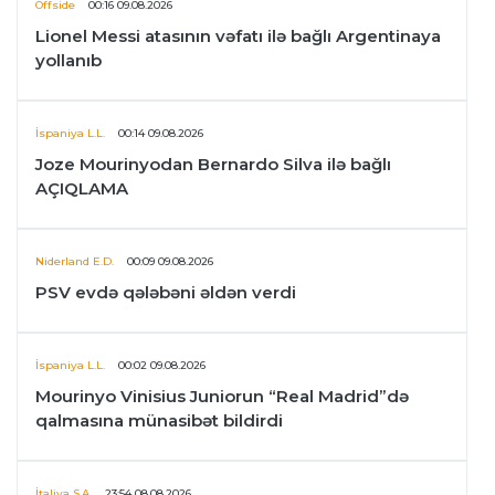
Offside
00:16 09.08.2026
Lionel Messi atasının vəfatı ilə bağlı Argentinaya
yollanıb
İspaniya L.L.
00:14 09.08.2026
Joze Mourinyodan Bernardo Silva ilə bağlı
AÇIQLAMA
Niderland E.D.
00:09 09.08.2026
PSV evdə qələbəni əldən verdi
İspaniya L.L.
00:02 09.08.2026
Mourinyo Vinisius Juniorun “Real Madrid”də
qalmasına münasibət bildirdi
İtaliya S.A.
23:54 08.08.2026