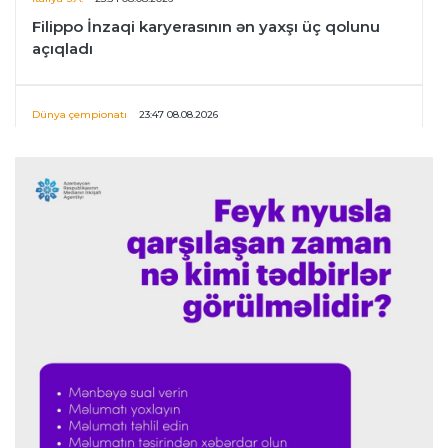
Filippo İnzaqi karyerasının ən yaxşı üç qolunu
açıqladı
Dünya çempionatı
23:47 08.08.2026
UEFA İnfantinonun fəaliyyəti ilə bağlı
araşdırmaya başlaya bilər
Offside
23:39 08.08.2026
Donald Trampın oğlu Enes Kanterin WNBA
planını dəstəklədi
Formula-1
23:23 08.08.2026
“Ferrari”nin məni necə təhlil etdiyini görəndə
şoka düşdüm”