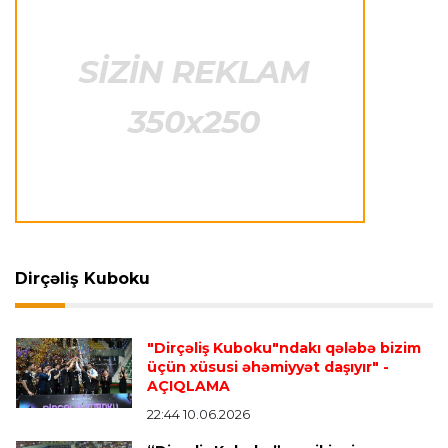
Azərbaycan cüdoçusu Avropa Kubokunda
bürünc medal qazanıb
Transfer
21:36 08.08.2026
“Barselona”nın sabiq futbolçusu karyerasını
MLS-də davam etdirəcək
Transfer
21:08 08.08.2026
Xulian Alvares “Atletiko” rəhbərliyini
“Barselona”ya keçidinə razı salmaq istəyir
Dirçəliş Kuboku
Transfer
21:05 08.08.2026
"Dirçəliş Kuboku"ndakı qələbə bizim
“Atletiko”nun futbolçusu “River Pleyt”ə keçir
üçün xüsusi əhəmiyyət daşıyır"
-
AÇIQLAMA
22:44 10.06.2026
Transfer
20:58 08.08.2026