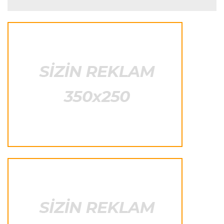
Transfer
23:50 05.08.2026
"Real"ın gənc ulduzu icarə əsasında
"Fiorentina"ya keçir
Transfer
23:46 05.08.2026
"Atletiko"nun müdafiəçisi "Aston Villa"ya keçir
Formula-1
23:35 05.08.2026
"Maklaren" Verstappen üçün komandadakı
balansı pozmamalıdır"
Transfer
23:31 05.08.2026
"Nyukasl"ın yeni baş məşqçisi açıqlandı