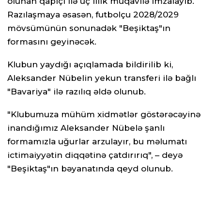
olunan qapıçı ilə üç illik müqavilə imzalayıb.
Razılaşmaya əsasən, futbolçu 2028/2029
mövsümünün sonunadək "Beşiktaş"ın
formasını geyinəcək.
Klubun yaydığı açıqlamada bildirilib ki,
Aleksander Nübelin yekun transferi ilə bağlı
"Bavariya" ilə razılıq əldə olunub.
"Klubumuza mühüm xidmətlər göstərəcəyinə
inandığımız Aleksander Nübelə şanlı
formamızla uğurlar arzulayır, bu məlumatı
ictimaiyyətin diqqətinə çatdırırıq", – deyə
"Beşiktaş"ın bəyanatında qeyd olunub.