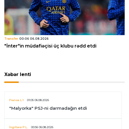
Transfer
00:06 06.08.2026
"İnter"in müdafiəçisi üç klubu rədd etdi
Xəbər lenti
Fransa L.1
01:05 06.08.2026
"Malyorka" PSJ-ni darmadağın etdi
İngiltərə P.L.
00:56 06.08.2026