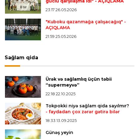
güclü qarşılaşma idi"
- AÇIQLAMA
Dünya çempionatı
23:11 05.08.2026
23:17 26.05.2026
"İnfantino istefa verməlidir"
"Kuboku qazanmağa çalışacağıq"
-
AÇIQLAMA
Transfer
22:58 05.08.2026
21:59 25.05.2026
"Barselona" Kanselunu geri qaytarmağa
yaxındır
Sağlam qida
Bütün xəbərlər >>>
Ürək və sağlamlıq üçün təbii
“supermeyvə”
22:18 22.10.2025
Tokpokki niyə sağlam qida sayılmır?
- faydadan çox zərər gətirə bilər
18:33 13.09.2025
Günəş yeyin