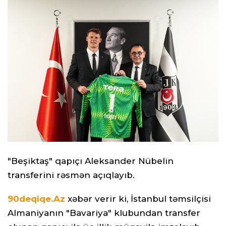
"Beşiktaş" qapıçı Aleksander Nübelin
transferini rəsmən açıqlayıb.
90deqiqe.Az
xəbər verir ki, İstanbul təmsilçisi
Almaniyanın "Bavariya" klubundan transfer