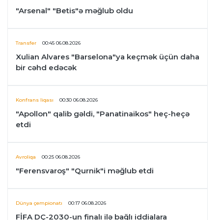
"Arsenal" "Betis"ə məğlub oldu
Transfer
00:45 06.08.2026
Xulian Alvares "Barselona"ya keçmək üçün daha
bir cəhd edəcək
Konfrans liqası
00:30 06.08.2026
"Apollon" qalib gəldi, "Panatinaikos" heç-heçə
etdi
Avroliqa
00:25 06.08.2026
"Ferensvaroş" "Qurnik"i məğlub etdi
Dünya çempionatı
00:17 06.08.2026
FİFA DÇ-2030-un finalı ilə bağlı iddialara