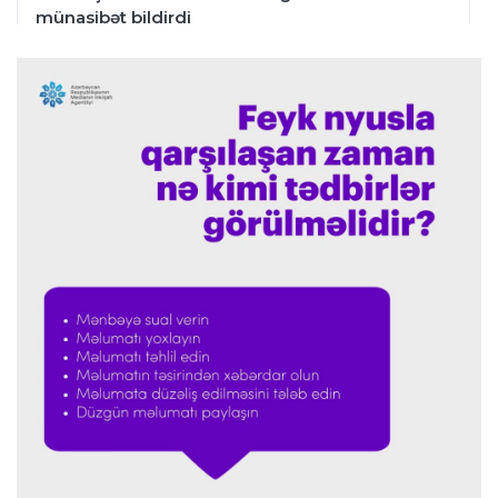
münasibət bildirdi
Transfer
00:06 06.08.2026
"İnter"in müdafiəçisi üç klubu rədd etdi
Çempionlar liqası
00:02 06.08.2026
"Fənərbağça" "Şturm Qrats"ı iki cavabsız qolla
məğlub etdi
İtaliya S.A.
23:59 05.08.2026
"Ümid edirəm ki, Leau "Milan"da qalacaq"
Transfer
23:53 05.08.2026
"Yuventus" PSJ-nin qapıçısını transfer etmək
istəmədi