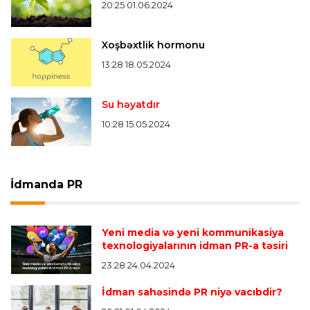
20:25 01.06.2024
Xoşbəxtlik hormonu
13:28 18.05.2024
Su həyatdır
10:28 15.05.2024
İdmanda PR
Yeni media və yeni kommunikasiya
texnologiyalarının idman PR-a təsiri
23:28 24.04.2024
İdman sahəsində PR niyə vacıbdir?