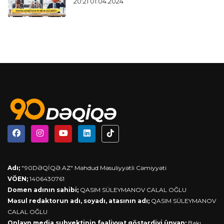
20:21 01.04.2024
Adı;
"90DƏQİQƏ.AZ" Məhdud Məsuliyyətli Cəmiyyəti
VÖEN;
1406430761
Domen adının sahibi;
QASIM SÜLEYMANOV CALAL OĞLU
Məsul redaktorun adı, soyadı, atasının adı;
QASIM SÜLEYMANOV
CALAL OĞLU
Onlayn media subyektinin fəaliyyət göstərdiyi ünvan;
Bakı