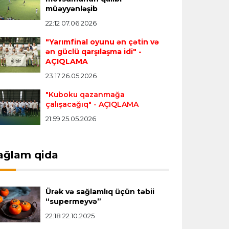
Transfer
23:18 06.08.2026
müəyyənləşib
"Lids" tarixinin ən bahalı transferini
22:12 07.06.2026
reallaşdırdı
"Yarımfinal oyunu ən çətin və
ən güclü qarşılaşma idi"
-
AÇIQLAMA
İngiltərə P.L.
23:14 06.08.2026
23:17 26.05.2026
Alexandre Pato İngiltərə klubunun
prezidenti olacaq
"Kuboku qazanmağa
çalışacağıq"
- AÇIQLAMA
21:59 25.05.2026
Transfer
23:08 06.08.2026
"Qalatasaray" Leaunun alternativini
"Arsenal"da tapdı
ağlam qida
Offside
23:04 06.08.2026
Ürək və sağlamlıq üçün təbii
Çimərlik voleybolu üzrə ölkə
“supermeyvə”
çempionatında finalçılar müəyyənləşdi
22:18 22.10.2025