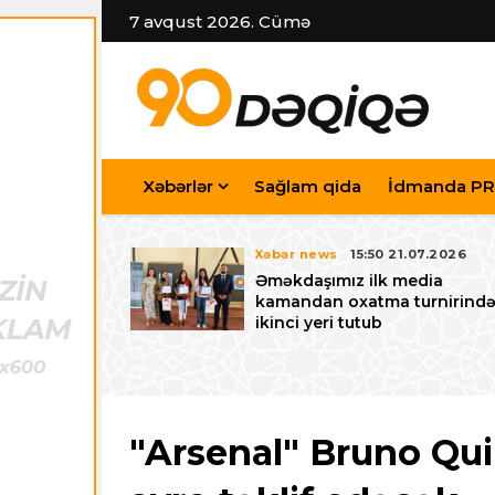
7 avqust 2026. Cümə
Xəbərlər
Sağlam qida
İdmanda PR
7.07.2026
Xəbər news
15:50 21.07.2026
iyev
Əməkdaşımız ilk media
riləcək U-15
kamandan oxatma turnirind
 festivalı ilə
ikinci yeri tutub
zalayıb
"Arsenal" Bruno Qu