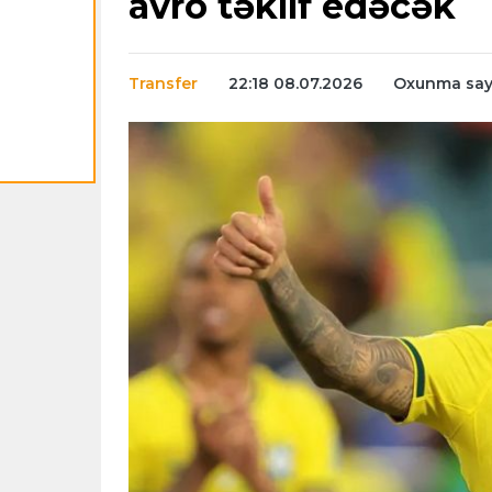
avro təklif edəcək
Transfer
22:18 08.07.2026
Oxunma sayı