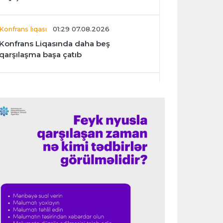
Konfrans liqası
01:29 07.08.2026
Konfrans Liqasında daha beş
qarşılaşma başa çatıb
Avroliqa
01:27 07.08.2026
“Benfika” “Harts”ı darmadağın etdi
İspaniya L.L.
01:23 07.08.2026
"Barselona" Mərakeş klubuna qarşı
keçirilməsi planlaşdırılan yoldaşlıq
oyununu ləğv etdi
Dünya çempionatı
23:59 06.08.2026
"Prezident səlahiyyətlərindən sui-