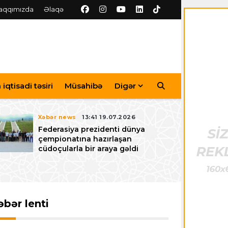
aqqımızda
Əlaqə
iqtisadi təsiri
Müsahibə
Digər
Xəbər news
13:41 19.07.2026
Federasiya prezidenti dünya
çempionatına hazırlaşan
cüdoçularla bir araya gəldi
əbər lenti