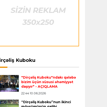
"Barselona" Rodri üçün 60 milyon avro
ödəyəcək
Avroliqa
23:33 06.08.2026
ansfer
23:18 06.08.2026
Transfer
23:08 06.08.2026
Avropa Liqasının oyununda qeyri-adi
ids" tarixinin ən bahalı
"Qalatasaray" Leaunun
hadisə
- qarşılaşma su basmasına görə
ansferini reallaşdırdı
alternativini "Arsenal"da
dayandırıldı
tapdı
İtaliya S.A.
23:27 06.08.2026
irçəliş Kuboku
Neapolda Maradonanın adını daşıyan
yeni stadion tikiləcək
"Dirçəliş Kuboku"ndakı qələbə
bizim üçün xüsusi əhəmiyyət
Avroliqa
23:23 06.08.2026
daşıyır"
- AÇIQLAMA
"Reyncers" uduzdu, ÇSKA-dan inamlı
22:44 10.06.2026
qələbə
“Dirçəliş Kuboku”nun ikinci
mövsümünün qalibi