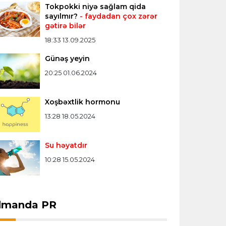
Tokpokki niyə sağlam qida
Konfrans liqası
23:03 06.08.2026
sayılmır?
- faydadan çox zərər
gətirə bilər
"Qarabağ" "Dinamo"ya minimal
hesabla uduzdu
18:33 13.09.2025
Günəş yeyin
Bütün xəbərlər >>>
20:25 01.06.2024
Xoşbəxtlik hormonu
13:28 18.05.2024
Su həyatdır
10:28 15.05.2024
dmanda PR