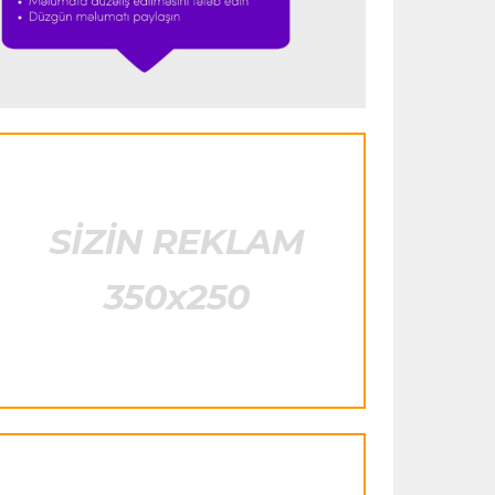
istifadə edib"
- FIFPRO-dan İnfantinoya
sərt ittiham
Formula-1
23:51 06.08.2026
"Antonelli çox etibarlı pilota çevrilib"
Formula-1
23:44 06.08.2026
"Antonelli mövsümün ən yaxşı
pilotlarından biridir"
Formula-1
23:41 06.08.2026
"Bu il mənim üçün cəngəllikdə sağ
qalmağa bənzəyir"
Transfer
23:38 06.08.2026