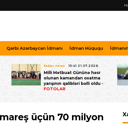
H
Qərbi Azərbaycan İdmanı
İdman Hüququ
İdmanın 
Xəbər news
15:41 21.07.2026
Milli Mətbuat Gününə həsr
ə
olunan kamandan oxatma
yarışının qalibləri bəlli oldu
-
FOTOLAR
X
imareş üçün 70 milyon