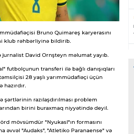
arımmüdafiəçisi Bruno Quimareş karyerasını
 klub rəhbərliyinə bildirib.
ə jurnalist David Ornşteyn məlumat yayıb.
 futbolçunun transferi ilə bağlı danışıqları
təmsilçisi 28 yaşlı yarımmüdafiəçi üçün
 hazırdır.
lə şərtlərinin razılaşdırılması problem
arından birini buraxmaq niyyətində deyil.
dörd mövsümdür "Nyukasl"ın formasını
ha əvvəl "Audaks", "Atletiko Paranaense" və