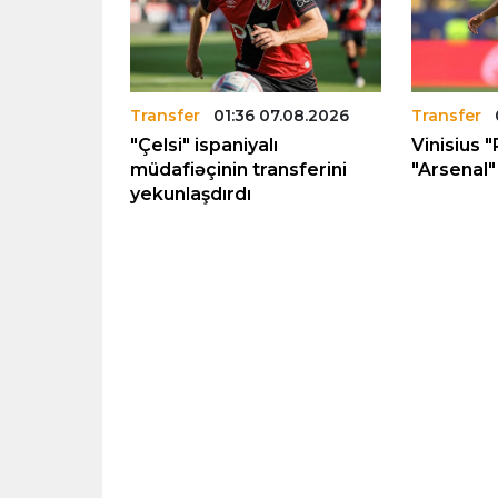
.08.2026
Transfer
01:36 07.08.2026
Transfer
rka”nın
"Çelsi" ispaniyalı
Vinisius "
12 milyon
müdafiəçinin transferini
"Arsenal" 
yekunlaşdırdı