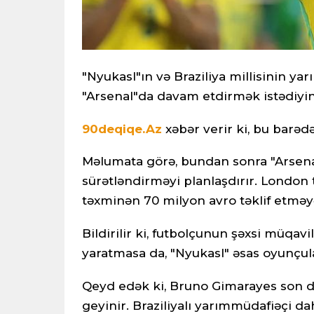
"Nyukasl"ın və Braziliya millisinin y
"Arsenal"da davam etdirmək istədiyini
90deqiqe.Az
xəbər verir ki, bu barəd
Məlumata görə, bundan sonra "Arsenal"
sürətləndirməyi planlaşdırır. London 
təxminən 70 milyon avro təklif etməyə
Bildirilir ki, futbolçunun şəxsi müqavi
yaratmasa da, "Nyukasl" əsas oyunçul
Qeyd edək ki, Bruno Gimarayes son 
geyinir. Braziliyalı yarımmüdafiəçi da