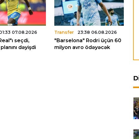
01:33 07.08.2026
Transfer
23:38 06.08.2026
Tr
Real"ı seçdi,
"Barselona" Rodri üçün 60
"L
planını dəyişdi
milyon avro ödəyəcək
tr
D