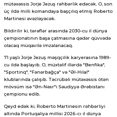
mütəxəssis Jorje Jezuş rəhbərlik edəcək. O, son
üç ildə milli komandaya başçılıq etmiş Roberto
Martinesi əvəzləyəcək.
Bildirilir ki, tərəflər arasında 2030-cu il dünya
çempionatının başa çatmasına qədər qüvvədə
olacaq müqavilə imzalanacaq.
71 yaşlı Jorje Jezuş məşqçilik karyerasına 1989-
cu ildə başlayıb. O, müxtəlif illərdə "Benfika",
"Sportinq", "Fənərbağça" və "Əl-Hilal"
klublarında çalışıb. Təcrübəli mütəxəssis ötən
mövsüm isə "Ən-Nəsr"i Səudiyyə Ərəbistanı
çempionu edib.
Qeyd edək ki, Roberto Martinesin rəhbərliyi
altında Portuqaliya millisi 2026-cı il dünya