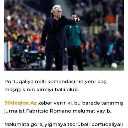
Portuqaliya milli komandasının yeni baş
məşqçisinin kimliyi bəlli olub.
90deqiqe.Az
xəbər verir ki, bu barədə tanınmış
jurnalist Fabritsio Romano məlumat yayıb.
Məlumata görə, yığmaya təcrübəli portuqaliyalı