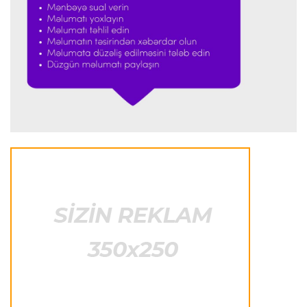
şoka düşdüm”
Formula-1
23:18 08.08.2026
“Ferrari”nin sabiq mühəndisi Həmiltonu
Şumaxerlə müqayisə etdi
İspaniya L.L.
23:09 08.08.2026
“Real Madrid” “Ferentsvaroş”a qalib gəldi
Fransa L.1
22:50 08.08.2026
PSJ “Mançester Yunayted”lə heç-heçə etdi
Offside
22:40 08.08.2026
Çimərlik voleybolu üzrə ölkə çempionatının
qalibləri müəyyənləşdi