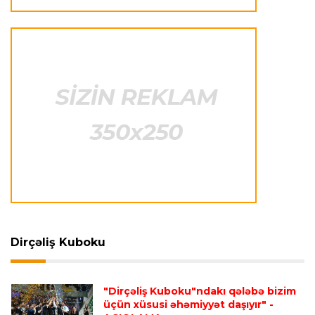
Offside
22:23 08.08.2026
Azərbaycan cüdoçusu Avropa Kubokunda
bürünc medal qazanıb
Transfer
21:36 08.08.2026
“Barselona”nın sabiq futbolçusu karyerasını
MLS-də davam etdirəcək
Transfer
21:08 08.08.2026
Xulian Alvares “Atletiko” rəhbərliyini
“Barselona”ya keçidinə razı salmaq istəyir
Dirçəliş Kuboku
Transfer
21:05 08.08.2026
"Dirçəliş Kuboku"ndakı qələbə bizim
“Atletiko”nun futbolçusu “River Pleyt”ə keçir
üçün xüsusi əhəmiyyət daşıyır"
-