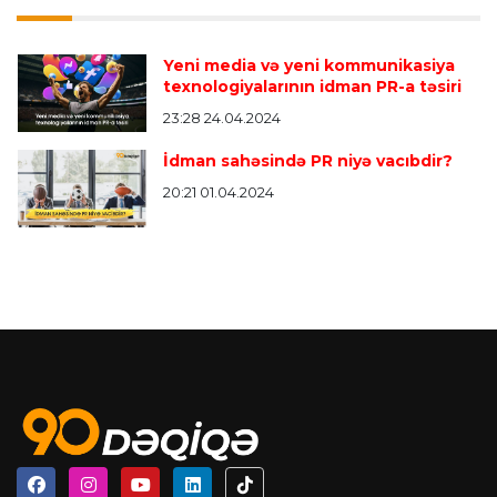
Yeni media və yeni kommunikasiya
texnologiyalarının idman PR-a təsiri
23:28 24.04.2024
İdman sahəsində PR niyə vacıbdir?
20:21 01.04.2024