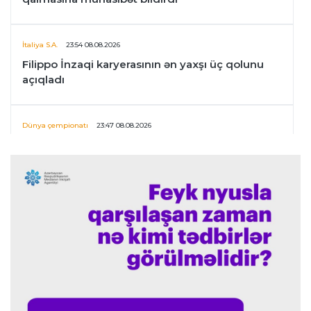
İtaliya S.A.
23:54 08.08.2026
Filippo İnzaqi karyerasının ən yaxşı üç qolunu
açıqladı
Dünya çempionatı
23:47 08.08.2026
UEFA İnfantinonun fəaliyyəti ilə bağlı
araşdırmaya başlaya bilər
Offside
23:39 08.08.2026
Donald Trampın oğlu Enes Kanterin WNBA
planını dəstəklədi
Formula-1
23:23 08.08.2026
“Ferrari”nin məni necə təhlil etdiyini görəndə