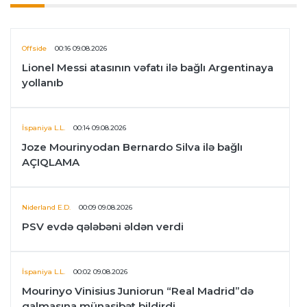
Offside
00:16 09.08.2026
Lionel Messi atasının vəfatı ilə bağlı Argentinaya
yollanıb
İspaniya L.L.
00:14 09.08.2026
Joze Mourinyodan Bernardo Silva ilə bağlı
AÇIQLAMA
Niderland E.D.
00:09 09.08.2026
PSV evdə qələbəni əldən verdi
İspaniya L.L.
00:02 09.08.2026
Mourinyo Vinisius Juniorun “Real Madrid”də
qalmasına münasibət bildirdi