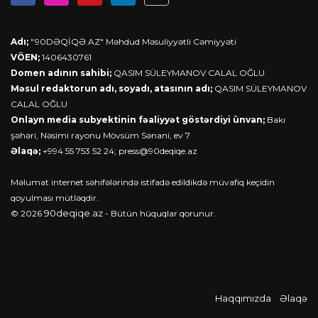
Adı;
"90DƏQİQƏ.AZ" Məhdud Məsuliyyətli Cəmiyyəti
VÖEN;
1406430761
Domen adının sahibi;
QASIM SÜLEYMANOV CALAL OĞLU
Məsul redaktorun adı, soyadı, atasının adı;
QASIM SÜLEYMANOV
CALAL OĞLU
Onlayn media subyektinin fəaliyyət göstərdiyi ünvan;
Bakı
şəhəri, Nəsimi rayonu Mövsüm Sənani, ev 7
Əlaqə;
+994 55 753 52 24;
press@90deqiqe.az
Məlumat internet səhifələrində istifadə edildikdə müvafiq keçidin
qoyulması mütləqdir.
90deqiqe.az
© 2026
- Bütün hüquqlar qorunur.
Haqqımızda
Əlaqə