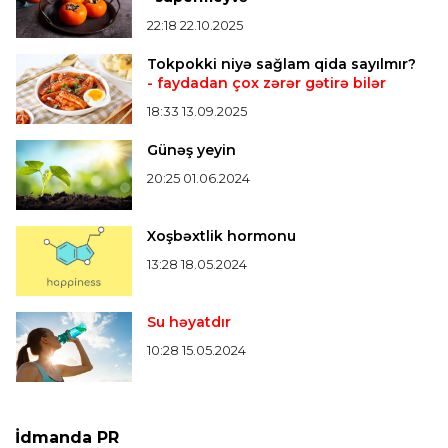
22:18 22.10.2025
Bütün xəbərlər >>>
Tokpokki niyə sağlam qida sayılmır?
- faydadan çox zərər gətirə bilər
18:33 13.09.2025
Günəş yeyin
20:25 01.06.2024
Xoşbəxtlik hormonu
13:28 18.05.2024
Su həyatdır
10:28 15.05.2024
İdmanda PR