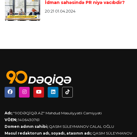
İdman sahəsində PR niyə vacıbdir?
20:21 01.04.2024
Adı;
"90DƏQİQƏ.AZ" Məhdud Məsuliyyətli Cəmiyyəti
VÖEN;
1406430761
Domen adının sahibi;
QASIM SÜLEYMANOV CALAL OĞLU
Məsul redaktorun adı, soyadı, atasının adı;
QASIM SÜLEYMANOV