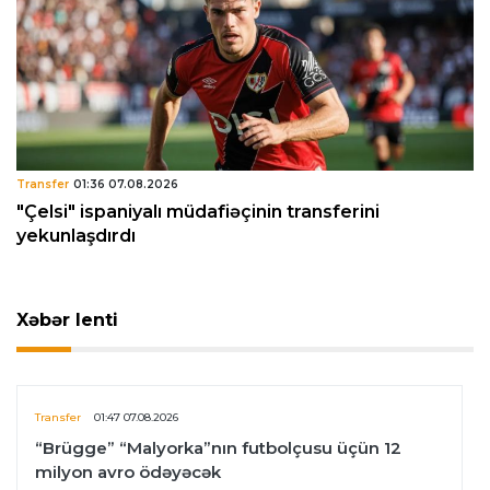
Transfer
01:36 07.08.2026
"Çelsi" ispaniyalı müdafiəçinin transferini
yekunlaşdırdı
Xəbər lenti
Transfer
01:47 07.08.2026
“Brügge” “Malyorka”nın futbolçusu üçün 12
milyon avro ödəyəcək