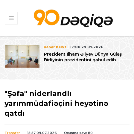
Xəbər news
17:00 29.07.2026
Prezident İlham Əliyev Dünya Güləş
Birliyinin prezidentini qəbul edib
"Şəfa" niderlandlı
yarımmüdafiəçini heyətinə
qatdı
Transfer
15:57 09.07.2026
Oxunma sayı: 80