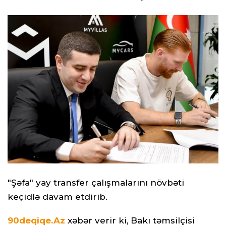
"Şəfa" yay transfer çalışmalarını növbəti
keçidlə davam etdirib.
90deqiqe.Az
xəbər verir ki, Bakı təmsilçisi