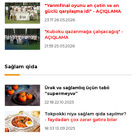
"Qalatasaray" Leaunun alternativini "Arsenal"da
"Yarımfinal oyunu ən çətin və ən
tapdı
güclü qarşılaşma idi"
- AÇIQLAMA
23:17 26.05.2026
Offside
23:04 06.08.2026
"Kuboku qazanmağa çalışacağıq"
-
AÇIQLAMA
Çimərlik voleybolu üzrə ölkə çempionatında
finalçılar müəyyənləşdi
21:59 25.05.2026
Konfrans liqası
23:03 06.08.2026
Sağlam qida
"Qarabağ" "Dinamo"ya minimal hesabla uduzdu
Ürək və sağlamlıq üçün təbii
Bütün xəbərlər >>>
“supermeyvə”
22:18 22.10.2025
Tokpokki niyə sağlam qida sayılmır?
- faydadan çox zərər gətirə bilər
18:33 13.09.2025