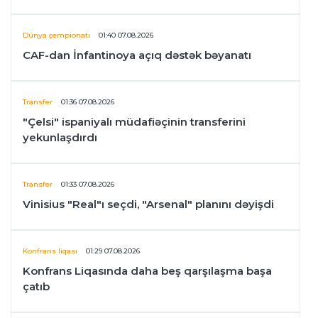
Dünya çempionatı
01:40 07.08.2026
CAF-dan İnfantinoya açıq dəstək bəyanatı
Transfer
01:36 07.08.2026
"Çelsi" ispaniyalı müdafiəçinin transferini
yekunlaşdırdı
Transfer
01:33 07.08.2026
Vinisius "Real"ı seçdi, "Arsenal" planını dəyişdi
Konfrans liqası
01:29 07.08.2026
Konfrans Liqasında daha beş qarşılaşma başa
çatıb