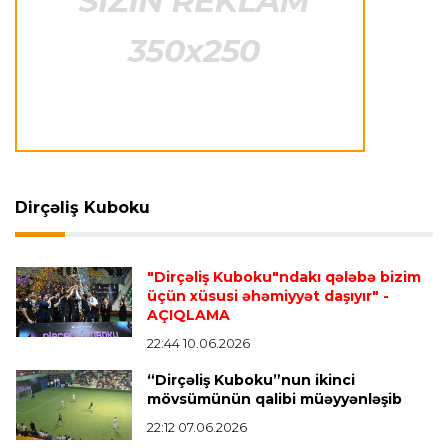
İtaliya S.A.
23:27 06.08.2026
Neapolda Maradonanın adını daşıyan yeni
stadion tikiləcək
Avroliqa
23:23 06.08.2026
"Reyncers" uduzdu, ÇSKA-dan inamlı qələbə
Dirçəliş Kuboku
Transfer
23:18 06.08.2026
"Lids" tarixinin ən bahalı transferini reallaşdırdı
"Dirçəliş Kuboku"ndakı qələbə bizim
üçün xüsusi əhəmiyyət daşıyır"
-
AÇIQLAMA
İngiltərə P.L.
23:14 06.08.2026
Alexandre Pato İngiltərə klubunun prezidenti
22:44 10.06.2026
olacaq
“Dirçəliş Kuboku”nun ikinci
mövsümünün qalibi müəyyənləşib
22:12 07.06.2026
Transfer
23:08 06.08.2026