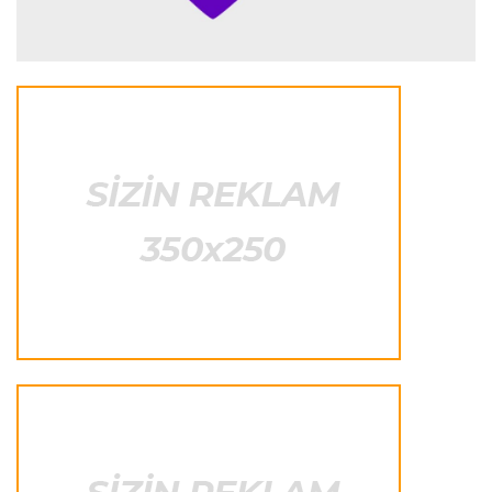
"Antonelli mövsümün ən yaxşı pilotlarından
biridir"
Formula-1
23:41 06.08.2026
"Bu il mənim üçün cəngəllikdə sağ qalmağa
bənzəyir"
Transfer
23:38 06.08.2026
"Barselona" Rodri üçün 60 milyon avro
ödəyəcək
Avroliqa
23:33 06.08.2026
Avropa Liqasının oyununda qeyri-adi hadisə
-
qarşılaşma su basmasına görə dayandırıldı