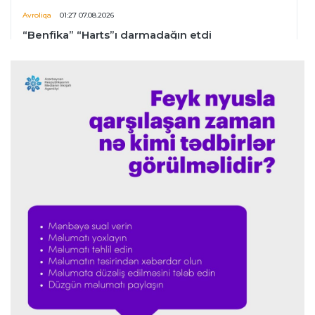
Avroliqa
01:27 07.08.2026
“Benfika” “Harts”ı darmadağın etdi
İspaniya L.L.
01:23 07.08.2026
"Barselona" Mərakeş klubuna qarşı keçirilməsi
planlaşdırılan yoldaşlıq oyununu ləğv etdi
Dünya çempionatı
23:59 06.08.2026
"Prezident səlahiyyətlərindən sui-istifadə edib"
-
FIFPRO-dan İnfantinoya sərt ittiham
Formula-1
23:51 06.08.2026
"Antonelli çox etibarlı pilota çevrilib"
Formula-1
23:44 06.08.2026