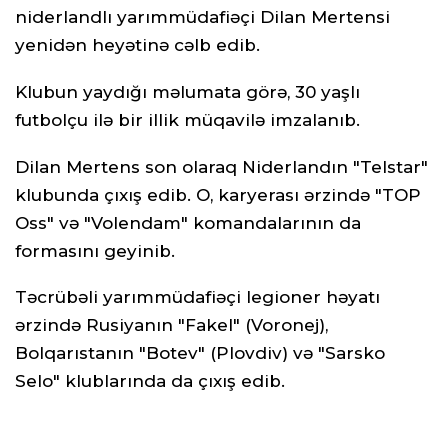
niderlandlı yarımmüdafiəçi Dilan Mertensi
yenidən heyətinə cəlb edib.
Klubun yaydığı məlumata görə, 30 yaşlı
futbolçu ilə bir illik müqavilə imzalanıb.
Dilan Mertens son olaraq Niderlandın "Telstar"
klubunda çıxış edib. O, karyerası ərzində "TOP
Oss" və "Volendam" komandalarının da
formasını geyinib.
Təcrübəli yarımmüdafiəçi legioner həyatı
ərzində Rusiyanın "Fakel" (Voronej),
Bolqarıstanın "Botev" (Plovdiv) və "Sarsko
Selo" klublarında da çıxış edib.