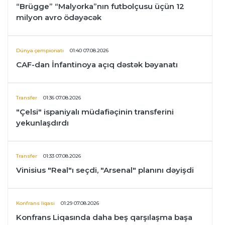
“Brügge” “Malyorka”nın futbolçusu üçün 12
milyon avro ödəyəcək
Dünya çempionatı
01:40 07.08.2026
CAF-dan İnfantinoya açıq dəstək bəyanatı
Transfer
01:36 07.08.2026
"Çelsi" ispaniyalı müdafiəçinin transferini
yekunlaşdırdı
Transfer
01:33 07.08.2026
Vinisius "Real"ı seçdi, "Arsenal" planını dəyişdi
Konfrans liqası
01:29 07.08.2026
Konfrans Liqasında daha beş qarşılaşma başa