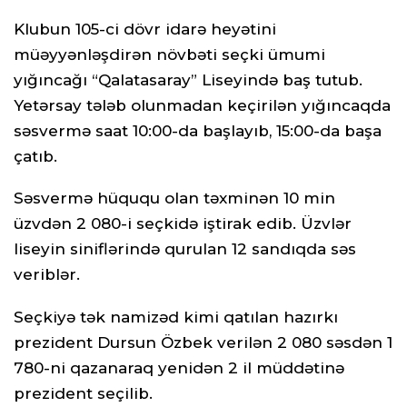
Klubun 105-ci dövr idarə heyətini
müəyyənləşdirən növbəti seçki ümumi
yığıncağı “Qalatasaray” Liseyində baş tutub.
Yetərsay tələb olunmadan keçirilən yığıncaqda
səsvermə saat 10:00-da başlayıb, 15:00-da başa
çatıb.
Səsvermə hüququ olan təxminən 10 min
üzvdən 2 080-i seçkidə iştirak edib. Üzvlər
liseyin siniflərində qurulan 12 sandıqda səs
veriblər.
Seçkiyə tək namizəd kimi qatılan hazırkı
prezident Dursun Özbek verilən 2 080 səsdən 1
780-ni qazanaraq yenidən 2 il müddətinə
prezident seçilib.