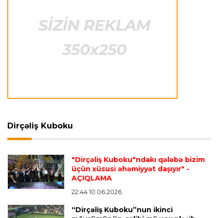
İtaliya S.A.
23:27 06.08.2026
Neapolda Maradonanın adını daşıyan yeni
stadion tikiləcək
Avroliqa
23:23 06.08.2026
"Reyncers" uduzdu, ÇSKA-dan inamlı qələbə
Dirçəliş Kuboku
Transfer
23:18 06.08.2026
"Lids" tarixinin ən bahalı transferini reallaşdırdı
"Dirçəliş Kuboku"ndakı qələbə bizim
üçün xüsusi əhəmiyyət daşıyır"
-
AÇIQLAMA
İngiltərə P.L.
23:14 06.08.2026
Alexandre Pato İngiltərə klubunun prezidenti
22:44 10.06.2026
olacaq
“Dirçəliş Kuboku”nun ikinci