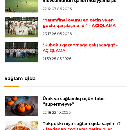
mövsümünün qalibi müəyyənləşib
22:12 07.06.2026
Transfer
23:08 06.08.2026
"Qalatasaray" Leaunun alternativini "Arsenal"da
"Yarımfinal oyunu ən çətin və ən
tapdı
güclü qarşılaşma idi"
- AÇIQLAMA
23:17 26.05.2026
Offside
23:04 06.08.2026
"Kuboku qazanmağa çalışacağıq"
-
AÇIQLAMA
Çimərlik voleybolu üzrə ölkə çempionatında
finalçılar müəyyənləşdi
21:59 25.05.2026
Konfrans liqası
23:03 06.08.2026
Sağlam qida
"Qarabağ" "Dinamo"ya minimal hesabla uduzdu
Ürək və sağlamlıq üçün təbii
Bütün xəbərlər >>>
“supermeyvə”
22:18 22.10.2025
Tokpokki niyə sağlam qida sayılmır?
- faydadan çox zərər gətirə bilər