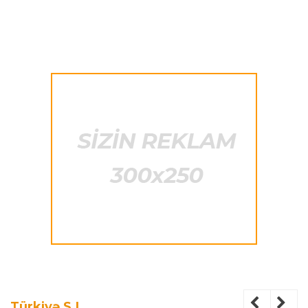
Türkiyə S.L.