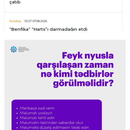
çatıb
Avroliqa
01:27 07.08.2026
“Benfika” “Harts”ı darmadağın etdi
İspaniya L.L.
01:23 07.08.2026
"Barselona" Mərakeş klubuna qarşı keçirilməsi
planlaşdırılan yoldaşlıq oyununu ləğv etdi
Dünya çempionatı
23:59 06.08.2026
"Prezident səlahiyyətlərindən sui-istifadə edib"
-
FIFPRO-dan İnfantinoya sərt ittiham
Formula-1
23:51 06.08.2026
"Antonelli çox etibarlı pilota çevrilib"