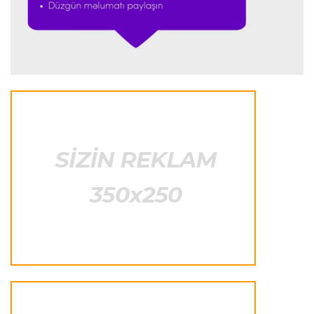
Formula-1
23:44 06.08.2026
"Antonelli mövsümün ən yaxşı pilotlarından
biridir"
Formula-1
23:41 06.08.2026
"Bu il mənim üçün cəngəllikdə sağ qalmağa
bənzəyir"
Transfer
23:38 06.08.2026
"Barselona" Rodri üçün 60 milyon avro
ödəyəcək
Avroliqa
23:33 06.08.2026
Avropa Liqasının oyununda qeyri-adi hadisə
-
qarşılaşma su basmasına görə dayandırıldı