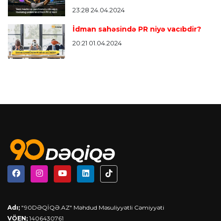
23:28 24.04.2024
İdman sahəsində PR niyə vacıbdir?
20:21 01.04.2024
Adı;
"90DƏQİQƏ.AZ" Məhdud Məsuliyyətli Cəmiyyəti
VÖEN;
1406430761