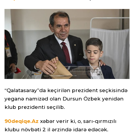
“Qalatasaray”da keçirilən prezident seçkisində
yeganə namizəd olan Dursun Özbek yenidən
klub prezidenti seçilib.
90deqiqe.Az
xəbər verir ki, o, sarı-qırmızılı
klubu növbəti 2 il ərzində idarə edəcək.