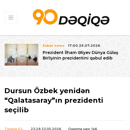
Xəbər news
17:00 29.07.2026
Prezident İlham Əliyev Dünya Güləş
Birliyinin prezidentini qəbul edib
Dursun Özbek yenidən
“Qalatasaray”ın prezidenti
seçilib
Türkiyə S.L.
23:29 23.05.2026
Oxunma sayı: 146